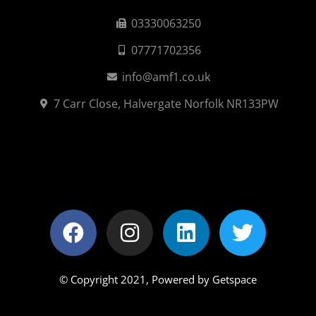
03330063250
07771702356
info@amf1.co.uk
7 Carr Close, Halvergate Norfolk NR133PW
© Copyright 2021,
Powered by Getspace