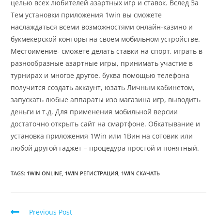
целью всех любителей азартных игр и ставок. Вслед За
Тем установки приложения 1win вы сможете
наслаждаться всеми возможностями онлайн-казино и
букмекерской конторы на своем мобильном устройстве.
Местоимение- сможете делать ставки на спорт, играть в
разнообразные азартные игры, принимать участие в
турнирах и многое другое. буква помощью телефона
получится создать аккаунт, юзать Личным кабинетом,
запускать любые аппараты изо магазина игр, выводить
деньги и т.д. Для применения мобильной версии
достаточно открыть сайт на смартфоне. Обкатывание и
установка приложения 1Win или 1Вин на сотовик или
любой другой гаджет – процедура простой и понятный.
TAGS
:
1WIN ONLINE
,
1WIN РЕГИСТРАЦИЯ
,
1WIN СКАЧАТЬ
Previous Post