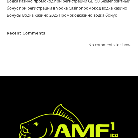
Водка казино промокод при регистрации GET50 Бездепозитный
бонус при регистрации в Vodka Casinoпромокод водка казино
Бонусы Водка Казино 2025 Промокодказино водка бонус
Recent Comments
No comments to show.