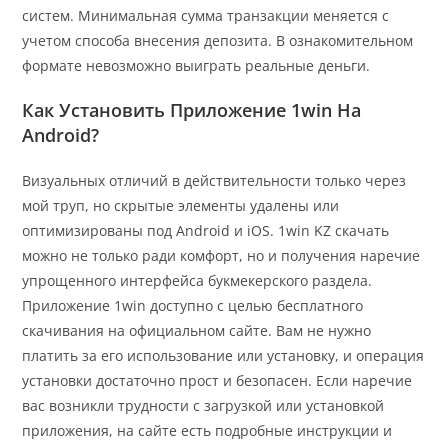
систем. Минимальная сумма транзакции меняется с
учетом способа внесения депозита. В ознакомительном
формате невозможно выиграть реальные деньги.
Как Установить Приложение 1win На
Android?
Визуальных отличий в действительности только через
мой труп, но скрытые элементы удалены или
оптимизированы под Android и iOS. 1win KZ скачать
можно не только ради комфорт, но и получения наречие
упрощенного интерфейса букмекерского раздела.
Приложение 1win доступно с целью бесплатного
скачивания на официальном сайте. Вам не нужно
платить за его использование или установку, и операция
установки достаточно прост и безопасен. Если наречие
вас возникли трудности с загрузкой или установкой
приложения, на сайте есть подробные инструкции и