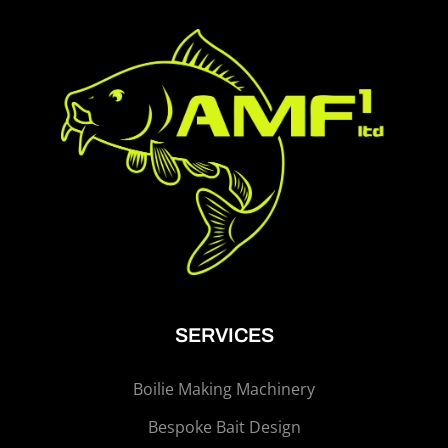
SERVICES
Boilie Making Machinery
Bespoke Bait Design