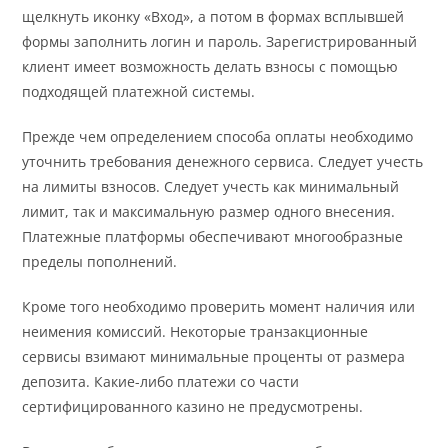
щелкнуть иконку «Вход», а потом в формах всплывшей
формы заполнить логин и пароль. Зарегистрированный
клиент имеет возможность делать взносы с помощью
подходящей платежной системы.
Прежде чем определением способа оплаты необходимо
уточнить требования денежного сервиса. Следует учесть
на лимиты взносов. Следует учесть как минимальный
лимит, так и максимальную размер одного внесения.
Платежные платформы обеспечивают многообразные
пределы пополнений.
Кроме того необходимо проверить момент наличия или
неимения комиссий. Некоторые транзакционные
сервисы взимают минимальные проценты от размера
депозита. Какие-либо платежи со части
сертифицированного казино не предусмотрены.