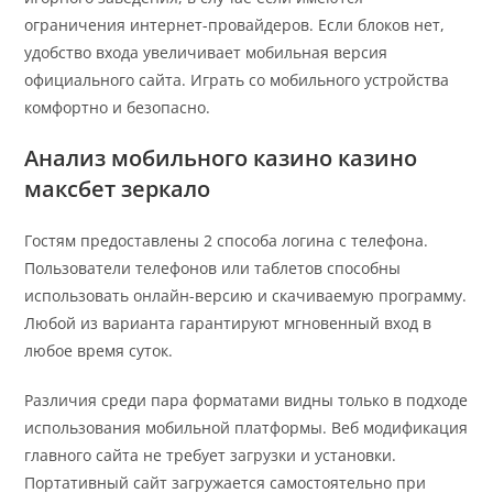
ограничения интернет-провайдеров. Если блоков нет,
удобство входа увеличивает мобильная версия
официального сайта. Играть со мобильного устройства
комфортно и безопасно.
Анализ мобильного казино казино
максбет зеркало
Гостям предоставлены 2 способа логина с телефона.
Пользователи телефонов или таблетов способны
использовать онлайн-версию и скачиваемую программу.
Любой из варианта гарантируют мгновенный вход в
любое время суток.
Различия среди пара форматами видны только в подходе
использования мобильной платформы. Веб модификация
главного сайта не требует загрузки и установки.
Портативный сайт загружается самостоятельно при