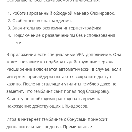
Роботизированный обходной маневр блокировок.
Особенные вознаграждения.
Значительная экономия интернет-трафика.
Подключение к развлечениям без использования
сети.
В приложении есть специальный VPN-дополнение. Она
может независимо подбирать действующие зеркала.
Расширение включается автоматически, в случае, если
интернет-провайдеры пытаются сократить доступ
казино. После инсталляции утилиты гэмблер даже не
заметит, что гемблинг сайт попал под блокировку.
Клиенту не необходимо расходовать время на
нахождение действующих URL-адресов.
Игра в интернет гэмблинге с бонусами приносит
дополнительные средства. Премиальные