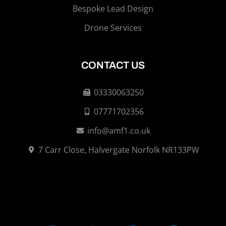
Bespoke Lead Design
Drone Services
CONTACT US
03330063250
07771702356
info@amf1.co.uk
7 Carr Close, Halvergate Norfolk NR133PW