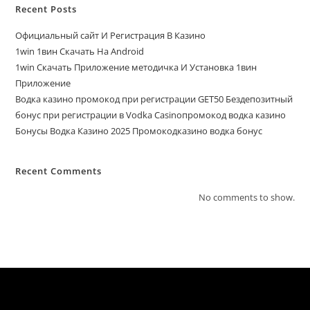
Recent Posts
Официальный сайт И Регистрация В Казино
1win 1вин Скачать На Android
1win Скачать Приложение методичка И Установка 1вин
Приложение
Водка казино промокод при регистрации GET50 Бездепозитный
бонус при регистрации в Vodka Casinoпромокод водка казино
Бонусы Водка Казино 2025 Промокодказино водка бонус
Recent Comments
No comments to show.