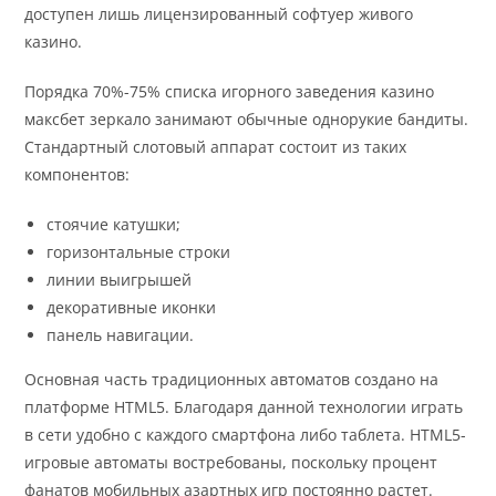
доступен лишь лицензированный софтуер живого
казино.
Порядка 70%-75% списка игорного заведения казино
максбет зеркало занимают обычные однорукие бандиты.
Стандартный слотовый аппарат состоит из таких
компонентов:
стоячие катушки;
горизонтальные строки
линии выигрышей
декоративные иконки
панель навигации.
Основная часть традиционных автоматов создано на
платформе HTML5. Благодаря данной технологии играть
в сети удобно с каждого смартфона либо таблета. HTML5-
игровые автоматы востребованы, поскольку процент
фанатов мобильных азартных игр постоянно растет.