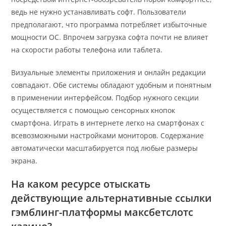
ведь не нужно устанавливать софт. Пользователи
предполагают, что программа потребляет избыточные
мощности ОС. Впрочем загрузка софта почти не влияет
на скорости работы телефона или таблета.
Визуальные элементы приложения и онлайн редакции
совпадают. Обе системы обладают удобным и понятным
в применении интерфейсом. Подбор нужного секции
осуществляется с помощью сенсорных кнопок
смартфона. Играть в интернете легко на смартфонах с
всевозможными настройками мониторов. Содержание
автоматически масштабируется под любые размеры
экрана.
На каком ресурсе отыскать
действующие альтернативные ссылки
гэмблинг-платформы максбетслотс