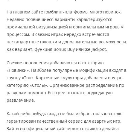
На главном сайте гэмблинг-платформы много новинок.
Недавно появившиеся варианты характеризуются
премиальной визуализацией и оригинальным игровым
процессом. В свежих играх нередко встречаются
нестандартные плюшки и дополнительные возможности.
Как вариант, функция Bonus Buy или же Jackpot.
Свежие пополнения добавляются в категорию
«Новинки». Наиболее популярные модификации входят в
группу «Топ». Карточные эмуляторы добавлены внутрь
категорию «Столы». Организованное распределение по
разделам помогает быстрее отыскать подходящую
развлечение.
Какой-либо нибудь входа не был избран, пользователю
гарантирован качественный сервис для азартных игр.
Зайти на официальный сайт можно с всякого девайса