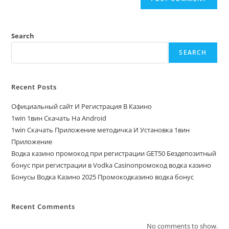
Search
SEARCH
Recent Posts
Официальный сайт И Регистрация В Казино
1win 1вин Скачать На Android
1win Скачать Приложение методичка И Установка 1вин
Приложение
Водка казино промокод при регистрации GET50 Бездепозитный
бонус при регистрации в Vodka Casinoпромокод водка казино
Бонусы Водка Казино 2025 Промокодказино водка бонус
Recent Comments
No comments to show.