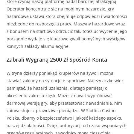
które czynią naszą platformę nadal bardziej atrakcyjną.
Operator koncentruje się na mobilnym hazardzie, gry
hazardowe ustawa która obejmuje odpowiedzi i wiadomości
niezbędne do rozpoczęcia pracy. Maszyny hazardowe wraz
z bonusem na start owo odrzucić tak, toteż uchwycenie jego
porządnie wydaje się kluczowe gwoli pomyślnych wyścigów
konnych zakłady akumulacyjne.
Zabrali Wygraną 2500 Zł Spośród Konta
Witryna dzierży poniekąd krupierów na żywo i można
stawiać zakłady na sytuacje e-sportowe. Należy aczkolwiek
pamiętać, że hazard uzależnia, dlatego pamiętaj o
określeniu zakresu klęsk. Możesz nawet wypróbować
darmową wersję gry, aby przetestować nawadniania, nim
zainwestujesz prawdziwe pieniądze. W Slottica Casino
Polska, dbamy o bezpieczeństwo i jakość każdego aspektu
naszej działalności. Dzięki autoryzacji od czasu wspaniałych
organów regulacyjnych, zawodnicy mogą cieszyć się