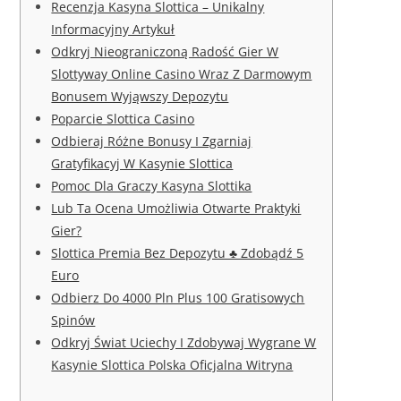
Recenzja Kasyna Slottica – Unikalny
Informacyjny Artykuł
Odkryj Nieograniczoną Radość Gier W
Slottyway Online Casino Wraz Z Darmowym
Bonusem Wyjąwszy Depozytu
Poparcie Slottica Casino
Odbieraj Różne Bonusy I Zgarniaj
Gratyfikacyj W Kasynie Slottica
Pomoc Dla Graczy Kasyna Slottika
Lub Ta Ocena Umożliwia Otwarte Praktyki
Gier?
Slottica Premia Bez Depozytu ♣️ Zdobądź 5
Euro
Odbierz Do 4000 Pln Plus 100 Gratisowych
Spinów
Odkryj Świat Uciechy I Zdobywaj Wygrane W
Kasynie Slottica Polska Oficjalna Witryna