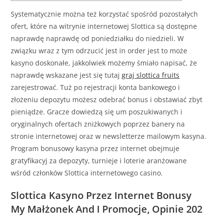
Systematycznie można też korzystać spośród pozostałych
ofert, które na witrynie internetowej Slottica są dostępne
naprawdę naprawdę od poniedziałku do niedzieli. W
związku wraz z tym odrzucić jest in order jest to może
kasyno doskonałe, jakkolwiek możemy śmiało napisać, że
naprawdę wskazane jest się tutaj
graj slottica fruits
zarejestrować. Tuż po rejestracji konta bankowego i
złożeniu depozytu możesz odebrać bonus i obstawiać zbyt
pieniądze. Gracze dowiedzą się um poszukiwanych i
oryginalnych ofertach zniżkowych poprzez banery na
stronie internetowej oraz w newsletterze mailowym kasyna.
Program bonusowy kasyna przez internet obejmuje
gratyfikacyj za depozyty, turnieje i loterie aranżowane
wśród członków Slottica internetowego casino.
Slottica Kasyno Przez Internet Bonusy
My Małżonek And I Promocje, Opinie 202