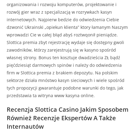
organizowania i rozwoju komputerów, projektowanie i
rozwój gier wraz z specjalizacją w rozrywkach kasyn
internetowych. Najpierw bedzie do odwiedzenia Ciebie
dzwonić Ukrainski „opiekun klienta” ktory łamanym Naszym
wprowadzi Cie w całej błąd abyś roztwqonił pieniądze.
Slottica premia zbyt rejestrację wydaje się dostępny gwoli
zawodników, którzy zarejestrują się w kasyno spośród
własnej strony. Bonus ten kosztuje dwadzieścia ZŁ bądź
pięćdziesiąt darmowych spinów i należy do odwiedzenia
firm w Slottica premia z brakiem depozytu. Na polskim
sektorze działa mnóstwo kasyn sieciowych i wiele spośród
tych propozycji gwarantuje podobne warunki do tego, jak
przedstawia ta witryna www kasyna online.
Recenzja Slottica Casino Jakim Sposobem
Również Recenzje Ekspertów A Także
Internautów