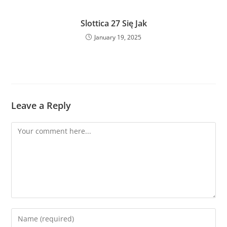
Slottica 27 Się Jak
January 19, 2025
Leave a Reply