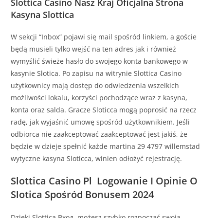
Slottica Casino Nasz Kraj Oficjalna Strona
Kasyna Slottica
W sekcji “Inbox” pojawi się mail spośród linkiem, a goście
będą musieli tylko wejść na ten adres jak i również
wymyślić świeże hasło do swojego konta bankowego w
kasynie Slotica. Po zapisu na witrynie Slottica Casino
użytkownicy mają dostęp do odwiedzenia wszelkich
możliwości lokalu, korzyści pochodzące wraz z kasyna,
konta oraz salda. Gracze Sloticca mogą poprosić na rzecz
radę, jak wyjaśnić umowę spośród użytkownikiem. Jeśli
odbiorca nie zaakceptować zaakceptować jest jakiś, że
będzie w dzieje spełnić każde martina 29 4797 willemstad
wytyczne kasyna Sloticca, winien odłożyć rejestrację.
Slottica Casino Pl ️ Logowanie I Opinie O
Slotica Spośród Bonusem 2024
Dzięki Slottica Вход, możesz szybko rozpocząć swoją