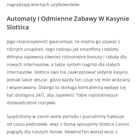
nagradzają wiernych użytkowników.
Automaty I Odmienne Zabawy W Kasynie
Slottica
Jego responsywność gwarantuje, że można go używać z
różnych urządzeń, tego rodzaju jak smartfony i tablety.
Witryna zapewnia również różnorodne bonusy i rabaty dla
nowych internautów, a także system nagród dla stałych
internautów. Slottica owo nie zaakceptować jedynie kasyno,
jednak także obszar, gdzie każdy fan czuje się mile widziany
i wspierawany. Dlatego ta obsługa kontrahenta wydaje się
być dostępna 24/7, aby zapewnić Tobie najistotniejsze
doświadczenie rozrywki.
Spędziliśmy w zanim wiele periodu i poznaliśmy hałasuje
od czasu podszewki, więc z dumą opisujemy Slottica Casino
poglądy dla naszych fanów. NewlineTen wortal wraz z