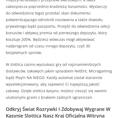
zabezpiecza poprzednio kradzieżą tożsamości. Wystarczy
do odwiedzenia tegoż przesłać skan dokumentu
potwierdzającego odnośnik nocowania a także dowodu
prywatnego bądź paszportu. Przejdź do odwiedzenia sekcji
bonusów i aktywuj premia od pierwszego depozytu, który
kosztuje 200%. Będziesz wówczas mógł aktywować
nadprogram od czasu innego depozytu, czyli 30
bezpłatnych spinów.
W slottica casino wyszukasz gry od najznamienitszych
dostawców, takowych jakim sposobem NetEnt, Microgaming
bądź Play’n NA NIEGO. Każdy automat został starannie
wyselekcjonowany, aby zapewnić Ci najwyższą jakość
zabawy. Dzięki slottica kasyno, możesz cieszyć się swoimi
ulubionymi grami z brakiem żadnych ograniczeń.
Odkryj Świat Rozrywki I Zdobywaj Wygrane W
Kasynie Slottica Nasz Kraj Oficjalna Witryna