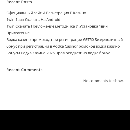
Recent Posts
Официальный сайт И Регистрация В Казино
1win 1вин Скачать На Android
1win Скачать Приложение методичка И Установка 1вин
Приложение
Водка казино промокод при регистрации GET50 Бездепозитный
бонус при регистрации в Vodka Casinoпромокод водка казино
Бонусы Водка Казино 2025 Промокодказино водка бонус
Recent Comments
No comments to show.