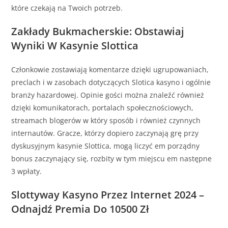
które czekają na Twoich potrzeb.
Zakłady Bukmacherskie: Obstawiaj
Wyniki W Kasynie Slottica
Członkowie zostawiają komentarze dzięki ugrupowaniach,
preclach i w zasobach dotyczących Slotica kasyno i ogólnie
branży hazardowej. Opinie gości można znaleźć również
dzięki komunikatorach, portalach społecznościowych,
streamach blogerów w który sposób i również czynnych
internautów. Gracze, którzy dopiero zaczynają grę przy
dyskusyjnym kasynie Slottica, mogą liczyć em porządny
bonus zaczynający się, rozbity w tym miejscu em następne
3 wpłaty.
Slottyway Kasyno Przez Internet 2024 –
Odnajdź Premia Do 10500 Zł