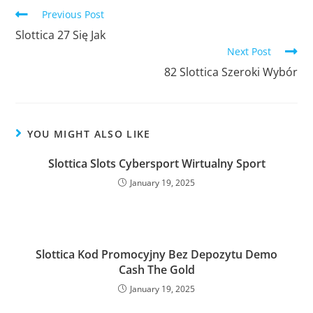
Previous Post
Slottica 27 Się Jak
Next Post
82 Slottica Szeroki Wybór
YOU MIGHT ALSO LIKE
Slottica Slots Cybersport Wirtualny Sport
January 19, 2025
Slottica Kod Promocyjny Bez Depozytu Demo
Cash The Gold
January 19, 2025