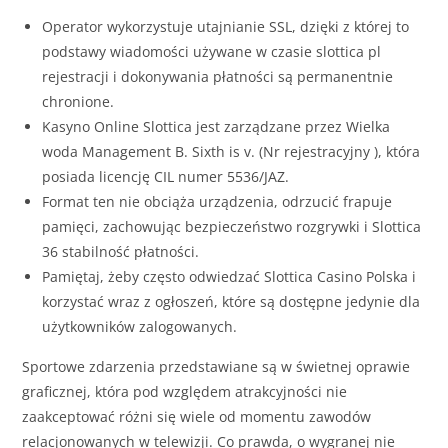
Operator wykorzystuje utajnianie SSL, dzięki z której to
podstawy wiadomości używane w czasie slottica pl
rejestracji i dokonywania płatności są permanentnie
chronione.
Kasyno Online Slottica jest zarządzane przez Wielka
woda Management B. Sixth is v. (Nr rejestracyjny ), która
posiada licencję CIL numer 5536/JAZ.
Format ten nie obciąża urządzenia, odrzucić frapuje
pamięci, zachowując bezpieczeństwo rozgrywki i Slottica
36 stabilność płatności.
Pamiętaj, żeby często odwiedzać Slottica Casino Polska i
korzystać wraz z ogłoszeń, które są dostępne jedynie dla
użytkowników zalogowanych.
Sportowe zdarzenia przedstawiane są w świetnej oprawie
graficznej, która pod względem atrakcyjności nie
zaakceptować różni się wiele od momentu zawodów
relacjonowanych w telewizji. Co prawda, o wygranej nie