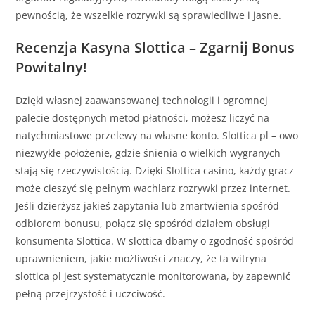
pewnością, że wszelkie rozrywki są sprawiedliwe i jasne.
Recenzja Kasyna Slottica – Zgarnij Bonus
Powitalny!
Dzięki własnej zaawansowanej technologii i ogromnej
palecie dostępnych metod płatności, możesz liczyć na
natychmiastowe przelewy na własne konto. Slottica pl – owo
niezwykłe położenie, gdzie śnienia o wielkich wygranych
stają się rzeczywistością. Dzięki Slottica casino, każdy gracz
może cieszyć się pełnym wachlarz rozrywki przez internet.
Jeśli dzierżysz jakieś zapytania lub zmartwienia spośród
odbiorem bonusu, połącz się spośród działem obsługi
konsumenta Slottica. W slottica dbamy o zgodność spośród
uprawnieniem, jakie możliwości znaczy, że ta witryna
slottica pl jest systematycznie monitorowana, by zapewnić
pełną przejrzystość i uczciwość.