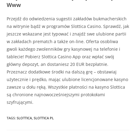
Www
Przejdź do odwiedzenia sugestii zakładów bukmacherskich
na witrynie bądź w programów Slottica Casino. Sprawdź, jak
jeszcze wskazane jest typować i znajdź swe ulubione partii
w zakładach prematch a także on-line. Oferta osobliwa
gwoli każdego zwolenników gry kasynowej na telefonie i
tablecie! Pobierz Slottica Casino App oraz wpłać swój
główny depozyt, an dostaniesz 20 EUR bezpłatnie.
Przeznacz dodatkowe środki na dalszą grę – obstawiaj
użytecznie i prędko, mając ulubione licencjonowane kasyno
zawsze u dołu ręką. Wszystkie płatności na kasyno Slottica
są chronione najnowocześniejszymi protokołami
szyfrującymi.
TAGS
:
SLOTTICA
,
SLOTTICA PL