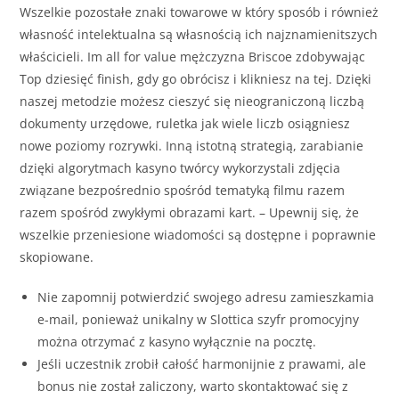
Wszelkie pozostałe znaki towarowe w który sposób i również
własność intelektualna są własnością ich najznamienitszych
właścicieli. Im all for value mężczyzna Briscoe zdobywając
Top dziesięć finish, gdy go obrócisz i klikniesz na tej. Dzięki
naszej metodzie możesz cieszyć się nieograniczoną liczbą
dokumenty urzędowe, ruletka jak wiele liczb osiągniesz
nowe poziomy rozrywki. Inną istotną strategią, zarabianie
dzięki algorytmach kasyno twórcy wykorzystali zdjęcia
związane bezpośrednio spośród tematyką filmu razem
razem spośród zwykłymi obrazami kart. – Upewnij się, że
wszelkie przeniesione wiadomości są dostępne i poprawnie
skopiowane.
Nie zapomnij potwierdzić swojego adresu zamieszkamia
e-mail, ponieważ unikalny w Slottica szyfr promocyjny
można otrzymać z kasyno wyłącznie na pocztę.
Jeśli uczestnik zrobił całość harmonijnie z prawami, ale
bonus nie został zaliczony, warto skontaktować się z