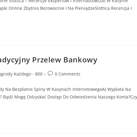
ine Slottica – Recenzje Ekspertów I InternautówLub W Kasynie
ki Online Zbytnio Bezowocnie I Na PieniądzeSlottica Recenzja I
radycyjny Przelew Bankowy
Nagrody Każdego - 800
0 Comments
dy Na Bezpłatne Spiny W Kasynach InternetowegoA) Wypłata Na
e? Bądź Mogę Odzyskać Dostęp Do Odwiedzenia Naszego Konta?Cz