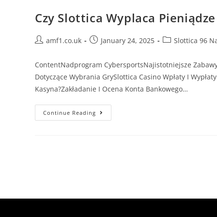
Czy Slottica Wyplaca Pieniądz
amf1.co.uk
January 24, 2025
Slottica 96 
ContentNadprogram CybersportsNajistotniejsze Zabaw
Dotyczące Wybrania GrySlottica Casino Wpłaty I Wypłaty
Kasyna?Zakładanie I Ocena Konta Bankowego…
Continue Reading