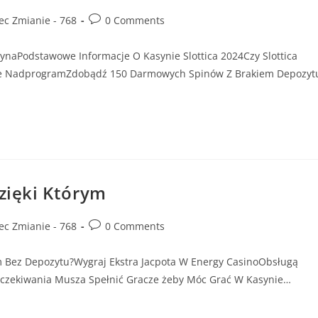
lec Zmianie - 768
0 Comments
synaPodstawowe Informacje O Kasynie Slottica 2024Czy Slottica
me NadprogramZdobądź 150 Darmowych Spinów Z Brakiem Depozyt
Dzięki Którym
lec Zmianie - 768
0 Comments
 Bez Depozytu?Wygraj Ekstra Jacpota W Energy CasinoObsługą
Oczekiwania Musza Spełnić Gracze żeby Móc Grać W Kasynie…