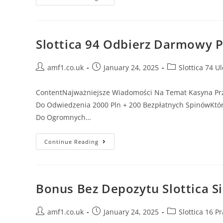
Slottica 94 Odbierz Darmowy 
amf1.co.uk
January 24, 2025
Slottica 74 U
ContentNajważniejsze Wiadomości Na Temat Kasyna Prze
Do Odwiedzenia 2000 Pln + 200 Bezpłatnych SpinówKtór
Do Ogromnych…
Continue Reading
Bonus Bez Depozytu Slottica Si
amf1.co.uk
January 24, 2025
Slottica 16 