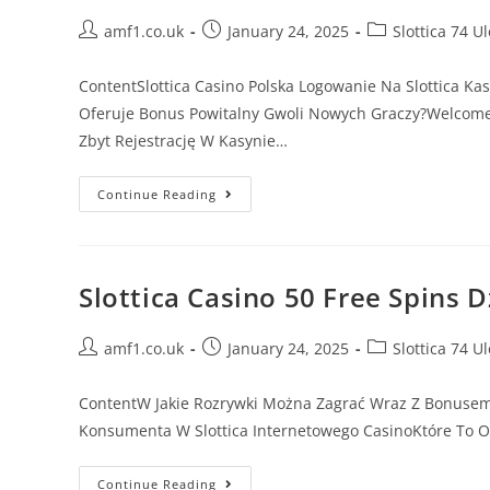
amf1.co.uk
January 24, 2025
Slottica 74 U
ContentSlottica Casino Polska Logowanie Na Slottica Ka
Oferuje Bonus Powitalny Gwoli Nowych Graczy?Welco
Zbyt Rejestrację W Kasynie…
Continue Reading
Slottica Casino 50 Free Spins 
amf1.co.uk
January 24, 2025
Slottica 74 U
ContentW Jakie Rozrywki Można Zagrać Wraz Z Bonusem
Konsumenta W Slottica Internetowego CasinoKtóre To 
Continue Reading