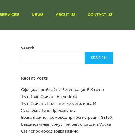
SERVICES
NEWS
ABOUT US
CONTACT US
Search
SEARCH
Recent Posts
Официальный сайт И Регистрация В Казино
1win 1вин Скачать На Android
1win Скачать Приложение методичка И
Установка 1вин Приложение
Водка казино промокод при регистрации GET50
Бездепозитный бонус при регистрации в Vodka
Casinoпромокод водка казино