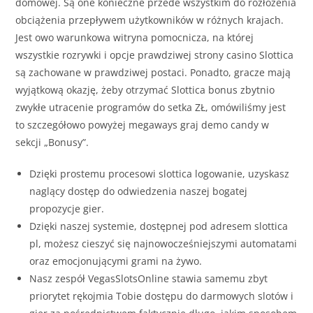
domowej. Są one konieczne przede wszystkim do rozłożenia
obciążenia przepływem użytkowników w różnych krajach.
Jest owo warunkowa witryna pomocnicza, na której
wszystkie rozrywki i opcje prawdziwej strony casino Slottica
są zachowane w prawdziwej postaci. Ponadto, gracze mają
wyjątkową okazję, żeby otrzymać Slottica bonus zbytnio
zwykłe utracenie programów do setka ZŁ, omówiliśmy jest
to szczegółowo powyżej megaways graj demo candy w
sekcji „Bonusy”.
Dzięki prostemu procesowi slottica logowanie, uzyskasz
naglący dostęp do odwiedzenia naszej bogatej
propozycje gier.
Dzięki naszej systemie, dostępnej pod adresem slottica
pl, możesz cieszyć się najnowocześniejszymi automatami
oraz emocjonującymi grami na żywo.
Nasz zespół VegasSlotsOnline stawia samemu zbyt
priorytet rękojmia Tobie dostępu do darmowych slotów i