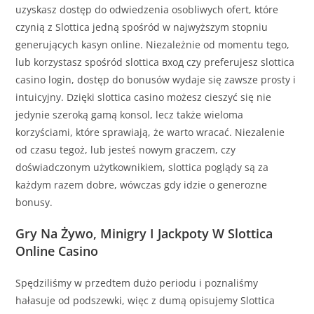
uzyskasz dostęp do odwiedzenia osobliwych ofert, które
czynią z Slottica jedną spośród w najwyższym stopniu
generujących kasyn online. Niezależnie od momentu tego,
lub korzystasz spośród slottica вход czy preferujesz slottica
casino login, dostęp do bonusów wydaje się zawsze prosty i
intuicyjny. Dzięki slottica casino możesz cieszyć się nie
jedynie szeroką gamą konsol, lecz także wieloma
korzyściami, które sprawiają, że warto wracać. Niezalenie
od czasu tegoż, lub jesteś nowym graczem, czy
doświadczonym użytkownikiem, slottica poglądy są za
każdym razem dobre, wówczas gdy idzie o generozne
bonusy.
Grу Nа Żуwо, Mіnіgrу І Jасkроtу W Slоttіса
Оnlіnе Саsіnо
Spędziliśmy w przedtem dużo periodu i poznaliśmy
hałasuje od podszewki, więc z dumą opisujemy Slottica