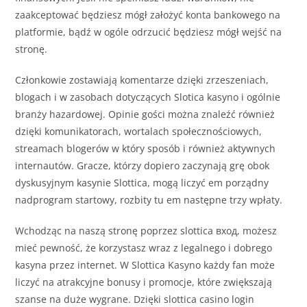
zaakceptować będziesz mógł założyć konta bankowego na
platformie, bądź w ogóle odrzucić będziesz mógł wejść na
stronę.
Członkowie zostawiają komentarze dzięki zrzeszeniach,
blogach i w zasobach dotyczących Slotica kasyno i ogólnie
branży hazardowej. Opinie gości można znaleźć również
dzięki komunikatorach, wortalach społecznościowych,
streamach blogerów w który sposób i również aktywnych
internautów. Gracze, którzy dopiero zaczynają grę obok
dyskusyjnym kasynie Slottica, mogą liczyć em porządny
nadprogram startowy, rozbity tu em następne trzy wpłaty.
Wchodząc na naszą stronę poprzez slottica вход, możesz
mieć pewność, że korzystasz wraz z legalnego i dobrego
kasyna przez internet. W Slottica Kasyno każdy fan może
liczyć na atrakcyjne bonusy i promocje, które zwiększają
szanse na duże wygrane. Dzięki slottica casino login