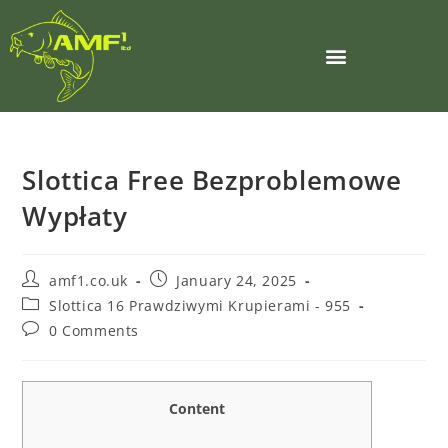
Slottica Free Bezproblemowe
Wypłaty
amf1.co.uk
January 24, 2025
Slottica 16 Prawdziwymi Krupierami - 955
0 Comments
Content