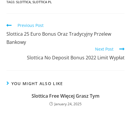
TAGS
:
SLOTTICA
,
SLOTTICA PL
Previous Post
Slottica 25 Euro Bonus Oraz Tradycyjny Przelew
Bankowy
Next Post
Slottica No Deposit Bonus 2022 Limit Wypłat
YOU MIGHT ALSO LIKE
Slottica Free Więcej Grasz Tym
January 24, 2025