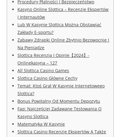
Procedury Płatności I Bezpieczeństwo
Kasyno Online Slottica – Recenzje Ekspertów
I Internautów
Lub W Kasynie Slottica Można Obstawiać
Zakłady E-sportu?
Zabawy Zdrapki Online Zbytnio Bezowocnie I
Na Pieniądze
Slottica Recenzja I Opinie【2024】-
Onlinekasyna – 127
All Slottica Casino Games
Slottica Casino Główne Cechy
Temat: Ktoś Grał W Kasynie Internetowego
Slottica?
Bonus Powitalny Od Momentu Depozytu
Faq: Najczęściej Zadawane Testowania O
Kasyno Slottica
Matematyka W Kasynie
Slottica Casino Recenzje Ekspertów A Także