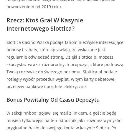
powodzeniem od 2019 roku.
Rzecz: Ktoś Grał W Kasynie
Internetowego Slottica?
Slottica Casino Polska podaje fanom niezwykle interesujące
bonusy i rabaty, które sprawiają, że wskazane jest
regularnie odwiedzać stronę. Dzięki slottica pl możesz
skorzystać wraz z różnorodnych propozycji, które podnoszą
Twoją rozrywkę do świeżego poziomu. Slottica pl podaje
rozległy wybór procedur wypłat, w tym karty debetowe,
przelewy bankowe i portfele elektryczne.
Bonus Powitalny Od Czasu Depozytu
W sekcji “Inbox” pojawi się mail z linkiem, a goście będą
musieli tylko wejść na ten odnośnik jak i również wymyślić
oryginalne hasło do swojego konta w kasynie Slotica. Po