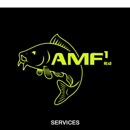
SERVICES