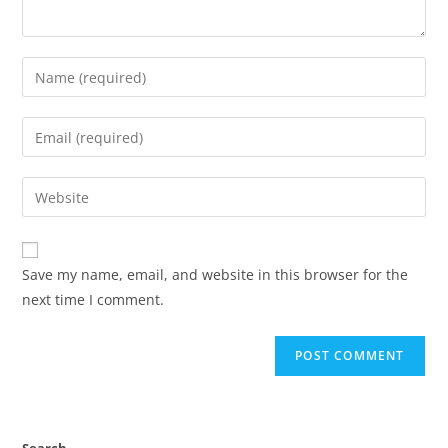
Save my name, email, and website in this browser for the
next time I comment.