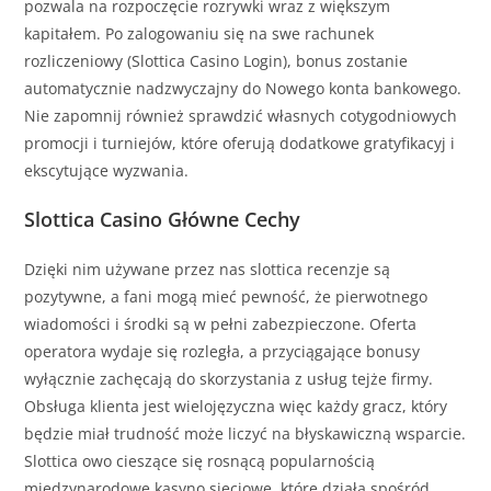
pozwala na rozpoczęcie rozrywki wraz z większym
kapitałem. Po zalogowaniu się na swe rachunek
rozliczeniowy (Slottica Casino Login), bonus zostanie
automatycznie nadzwyczajny do Nowego konta bankowego.
Nie zapomnij również sprawdzić własnych cotygodniowych
promocji i turniejów, które oferują dodatkowe gratyfikacyj i
ekscytujące wyzwania.
Slottica Casino Główne Cechy
Dzięki nim używane przez nas slottica recenzje są
pozytywne, a fani mogą mieć pewność, że pierwotnego
wiadomości i środki są w pełni zabezpieczone. Oferta
operatora wydaje się rozległa, a przyciągające bonusy
wyłącznie zachęcają do skorzystania z usług tejże firmy.
Obsługa klienta jest wielojęzyczna więc każdy gracz, który
będzie miał trudność może liczyć na błyskawiczną wsparcie.
Slottica owo cieszące się rosnącą popularnością
międzynarodowe kasyno sieciowe, które działa spośród