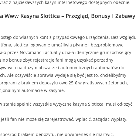
wraz z najciekawszych kasyn internetowego dostępnych obecnie.
ryna Www Kasyna Slottica – Przegląd, Bonusy I Zabawy
ć dostęp do własnych kont z przypadkowego urządzenia. Bez względ
martfona, slottica logowanie umożliwia płynne i bezproblemowe
o przez Novomatic i actually działa identycznie grunzochse gry
sino bonus zbyt rejestracje fani mogą uzyskać porządny
esywnych na dużym obszarze i autonomicznych automatów do
 Ale oczywiście sprawia wydaje się być jest to, chcielibyśmy
adprogram z brakiem depozytu owo 25 € w gratisowych żetonach,
cjonalnym automacie w kasynie.
 w stanie spełnić wszystkie wytyczne kasyna Sloticca, musi odłożyć
eśli fan nie może się zarejestrować, wpłacić, zażądać wypłaty,
w spośród brakiem depozytu, nie powinieneś się martwić.