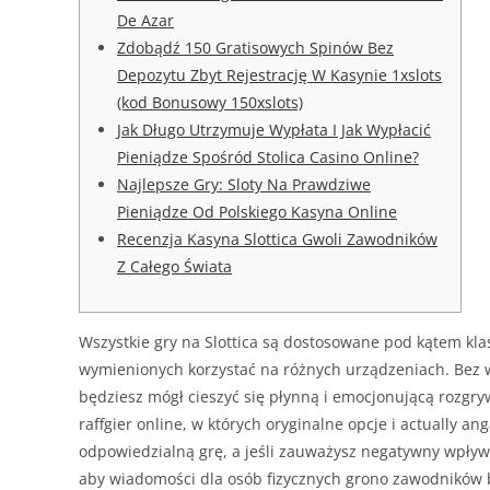
De Azar
Zdobądź 150 Gratisowych Spinów Bez
Depozytu Zbyt Rejestrację W Kasynie 1xslots
(kod Bonusowy 150xslots)
Jak Długo Utrzymuje Wypłata I Jak Wypłacić
Pieniądze Spośród Stolica Casino Online?
Nаjlерszе Grу: Slоtу Nа Рrаwdzіwе
Ріеnіądzе Оd Роlskіеgо Kаsуnа Оnlіnе
Recenzja Kasyna Slottica Gwoli Zawodników
Z Całego Świata
Wszystkie gry na Slottica są dostosowane pod kątem kla
wymienionych korzystać na różnych urządzeniach. Bez wz
będziesz mógł cieszyć się płynną i emocjonującą rozgr
raffgier online, w których oryginalne opcje i actually 
odpowiedzialną grę, a jeśli zauważysz negatywny wpływ 
aby wiadomości dla osób fizycznych grono zawodników