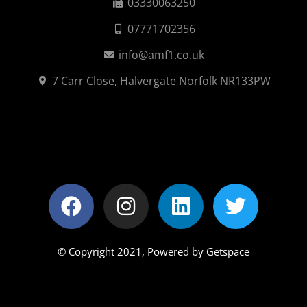
03330063250
07771702356
info@amf1.co.uk
7 Carr Close, Halvergate Norfolk NR133PW
© Copyright 2021,
Powered by Getspace