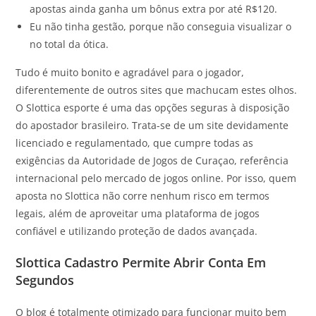
apostas ainda ganha um bônus extra por até R$120.
Eu não tinha gestão, porque não conseguia visualizar o
no total da ótica.
Tudo é muito bonito e agradável para o jogador,
diferentemente de outros sites que machucam estes olhos.
O Slottica esporte é uma das opções seguras à disposição
do apostador brasileiro. Trata-se de um site devidamente
licenciado e regulamentado, que cumpre todas as
exigências da Autoridade de Jogos de Curaçao, referência
internacional pelo mercado de jogos online. Por isso, quem
aposta no Slottica não corre nenhum risco em termos
legais, além de aproveitar uma plataforma de jogos
confiável e utilizando proteção de dados avançada.
Slottica Cadastro Permite Abrir Conta Em
Segundos
O blog é totalmente otimizado para funcionar muito bem