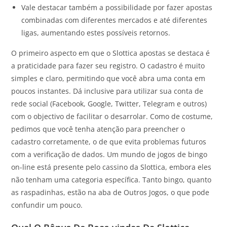
Vale destacar também a possibilidade por fazer apostas
combinadas com diferentes mercados e até diferentes
ligas, aumentando estes possíveis retornos.
O primeiro aspecto em que o Slottica apostas se destaca é
a praticidade para fazer seu registro. O cadastro é muito
simples e claro, permitindo que você abra uma conta em
poucos instantes. Dá inclusive para utilizar sua conta de
rede social (Facebook, Google, Twitter, Telegram e outros)
com o objectivo de facilitar o desarrolar. Como de costume,
pedimos que você tenha atenção para preencher o
cadastro corretamente, o de que evita problemas futuros
com a verificação de dados. Um mundo de jogos de bingo
on-line está presente pelo cassino da Slottica, embora eles
não tenham uma categoria específica. Tanto bingo, quanto
as raspadinhas, estão na aba de Outros Jogos, o que pode
confundir um pouco.