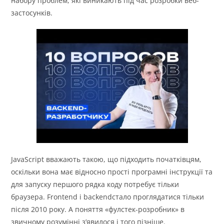
набору проблем, які виникають під час розробки веб-
застосунків.
JavaScript вважають такою, що підходить початківцям,
оскільки вона має відносно прості програмні інструкції та
для запуску першого рядка коду потребує тільки
браузера. Frontend і backendстало проглядатися тільки
після 2010 року. А поняття «фулстек-розробник» в
звичному розумінні з’явилося і того пізніше.