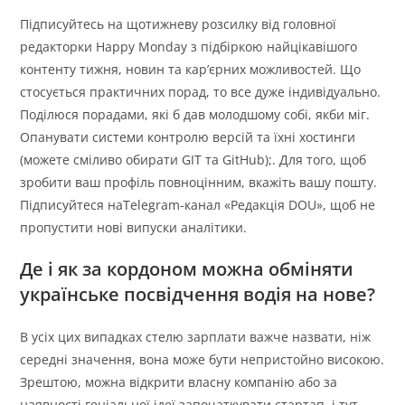
Підписуйтесь на щотижневу розсилку від головної
редакторки Happy Monday з підбіркою найцікавішого
контенту тижня, новин та кар’єрних можливостей. Що
стосується практичних порад, то все дуже індивідуально.
Поділюся порадами, які б дав молодшому собі, якби міг.
Опанувати системи контролю версій та їхні хостинги
(можете сміливо обирати GIT та GitHub);. Для того, щоб
зробити ваш профіль повноцінним, вкажіть вашу пошту.
Підписуйтеся наTelegram-канал «Редакція DOU», щоб не
пропустити нові випуски аналітики.
Де і як за кордоном можна обміняти
українське посвідчення водія на нове?
В усіх цих випадках стелю зарплати важче назвати, ніж
середні значення, вона може бути непристойно високою.
Зрештою, можна відкрити власну компанію або за
наявності геніальної ідеї започаткувати стартап, і тут