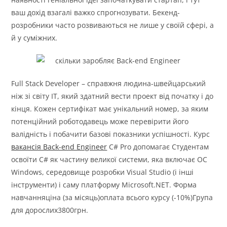
ваш дохід взагалі важко спрогнозувати. Бекенд-
розробники часто розвиваються не лише у своїй сфері, а
й у суміжних.
Full Stack Developer – справжня людина-швейцарський
ніж зі світу IT, який здатний вести проект від початку і до
кінця. Кожен сертифікат має унікальний номер, за яким
потенційний роботодавець може перевірити його
валідність і побачити базові показники успішності. Курс
вакансія Back-end Engineer
C# Pro допомагає Студентам
освоїти C# як частину великої системи, яка включає ОС
Windows, середовище розробки Visual Studio (і інші
інструменти) і саму платформу Microsoft.NET. Форма
навчанняціна (за місяць)оплата всього курсу (-10%)Група
для дорослих3800грн.