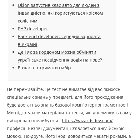
Uklon запустив клас авто для людей з
інвалідністю, які користуються кріслом
колісним
PHP developer
Back end developer: середня зарплата
в Україні
Де і як за кордоном можна обміняти
українське посвідчення водія на нове?
Бажаєте отримати набір
Не переживайте, це тест не вимагає від вас якихось
спеціальних знань у предметі, для його проходження
буде достатньо знань базової комп’ютерної грамотності.
Ми підготували матеріали та тести, які допоможуть вам у
виборі вашої майбутньої
https://wizardsdev.com/
професії. Безліч документації з’являється англійською
мовою. По-друге, його іноді доводиться чекати роками, а