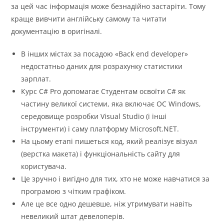
за цей час інформація може безнадійно застаріти. Тому
краще вивчити англійську самому та читати
документацію в оригіналі.
В інших містах за посадою «Back end developer»
недостатньо даних для розрахунку статистики
зарплат.
Курс C# Pro допомагає Студентам освоїти C# як
частину великої системи, яка включає ОС Windows,
середовище розробки Visual Studio (і інші
інструменти) і саму платформу Microsoft.NET.
На цьому етапі пишеться код, який реалізує візуал
(верстка макета) і функціональність сайту для
користувача.
Це зручно і вигідно для тих, хто не може навчатися за
програмою з чітким графіком.
Але це все одно дешевше, ніж утримувати навіть
невеликий штат девелоперів.