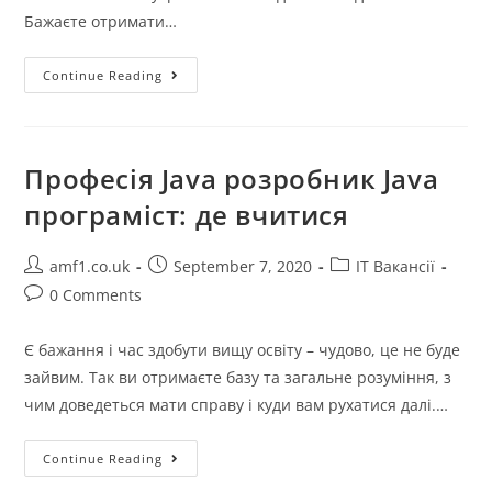
Бажаєте отримати…
Continue Reading
Професія Java розробник Java
програміст: де вчитися
amf1.co.uk
September 7, 2020
IT Вакансії
0 Comments
Є бажання і час здобути вищу освіту – чудово, це не буде
зайвим. Так ви отримаєте базу та загальне розуміння, з
чим доведеться мати справу і куди вам рухатися далі.…
Continue Reading