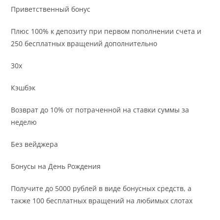
Приветственный бонус
Плюс 100% к депозиту при первом пополнении счета и
250 бесплатных вращений дополнительно
30x
Кэшбэк
Возврат до 10% от потраченной на ставки суммы за
неделю
Без вейджера
Бонусы на День Рождения
Получите до 5000 рублей в виде бонусных средств, а
также 100 бесплатных вращений на любимых слотах