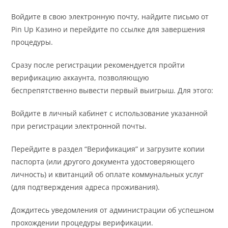
Войдите в свою электронную почту, найдите письмо от
Pin Up Казино и перейдите по ссылке для завершения
процедуры.
Сразу после регистрации рекомендуется пройти
верификацию аккаунта, позволяющую
беспрепятственно вывести первый выигрыш. Для этого:
Войдите в личный кабинет с использование указанной
при регистрации электронной почты.
Перейдите в раздел “Верификация” и загрузите копии
паспорта (или другого документа удостоверяющего
личность) и квитанций об оплате коммунальных услуг
(для подтверждения адреса проживания).
Дождитесь уведомления от администрации об успешном
прохождении процедуры верификации.