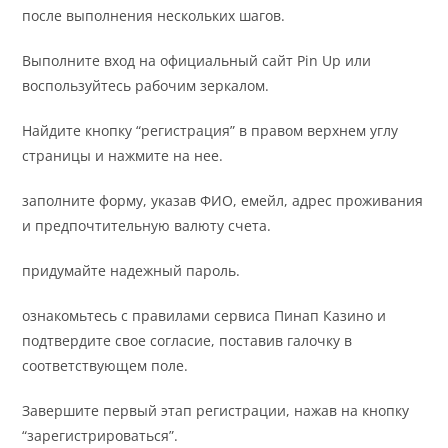
после выполнения нескольких шагов.
Выполните вход на официальный сайт Pin Up или
воспользуйтесь рабочим зеркалом.
Найдите кнопку “регистрация” в правом верхнем углу
страницы и нажмите на нее.
заполните форму, указав ФИО, емейл, адрес проживания
и предпочтительную валюту счета.
придумайте надежный пароль.
ознакомьтесь с правилами сервиса Пинап Казино и
подтвердите свое согласие, поставив галочку в
соответствующем поле.
Завершите первый этап регистрации, нажав на кнопку
“зарегистрироваться”.