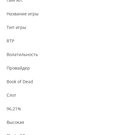
Пин Ап.
Название игры
Тип игры
RTP
Волатильность
Провайдер
Book of Dead
Слот
96,21%
Высокая