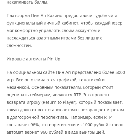
накапливать баллы.
Платформа Пин Ап Казино предоставляет удобный и
функциональный личный кабинет, чтобы каждый юзер
мог комфортно управлять своим аккаунтом и
наслаждаться азартными играми без лишних
сложностей.
Игровые автоматы Pin Up
На официальном сайте Пин Ап представлено более 5000
игр. Все он отличаются графикой, тематикой и
механикой. Основным показателям, который стоит
оценивать геймерам, являются RTP. Это процент
возврата игроку (Return to Player), который показывает,
какую долю от всех ставок автомат возвращает игрокам
в долгосрочной перспективе. Например, если RTP
составляет 96%, то теоретически из 1000 рублей ставок
автомат вернет 960 рублей в виде выигрышей.