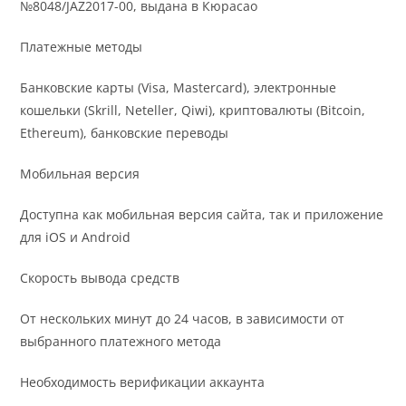
№8048/JAZ2017-00, выдана в Кюрасао
Платежные методы
Банковские карты (Visa, Mastercard), электронные
кошельки (Skrill, Neteller, Qiwi), криптовалюты (Bitcoin,
Ethereum), банковские переводы
Мобильная версия
Доступна как мобильная версия сайта, так и приложение
для iOS и Android
Скорость вывода средств
От нескольких минут до 24 часов, в зависимости от
выбранного платежного метода
Необходимость верификации аккаунта