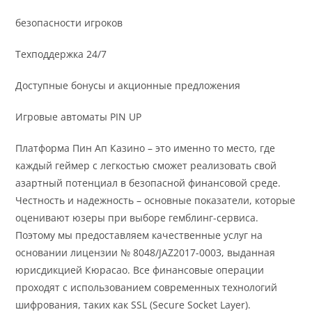
безопасности игроков
Техподдержка 24/7
Доступные бонусы и акционные предложения
Игровые автоматы PIN UP
Платформа Пин Ап Казино – это именно то место, где
каждый геймер с легкостью сможет реализовать свой
азартный потенциал в безопасной финансовой среде.
Честность и надежность – основные показатели, которые
оценивают юзеры при выборе гемблинг-сервиса.
Поэтому мы предоставляем качественные услуг на
основании лицензии № 8048/JAZ2017-0003, выданная
юрисдикцией Кюрасао. Все финансовые операции
проходят с использованием современных технологий
шифрования, таких как SSL (Secure Socket Layer).