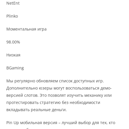
NetEnt
Plinko
Моментальная игра
98.00%
Низкая
BGaming
Мы регулярно обновляем список доступных игр.
Дополнительно юзеры могут воспользоваться демо-
версией слотов. Это позволят изучить механику или
протестировать стратегию без необходимости
вкладывать реальные деньги.
Pin Up мобильная версия – лучший выбор для тех, кто