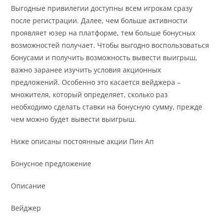
Выгодные привилегии доступны всем игрокам сразу
после регистрации. Далее, чем больше активности
проявляет юзер на платформе, тем больше бонусных
возможностей получает. Чтобы выгодно воспользоваться
бонусами и получить возможность вывести выигрыш,
важно заранее изучить условия акционных
предложений. Особенно это касается вейджера –
множителя, который определяет, сколько раз
необходимо сделать ставки на бонусную сумму, прежде
чем можно будет вывести выигрыш.
Ниже описаны постоянные акции Пин Ап
Бонусное предложение
Описание
Вейджер