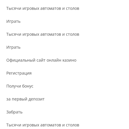
Тысячи игровых автоматов и столов
Играть
Тысячи игровых автоматов и столов
Играть
Официальный сайт онлайн казино
Регистрация
Получи бонус
за первый депозит
Забрать
Тысячи игровых автоматов и столов