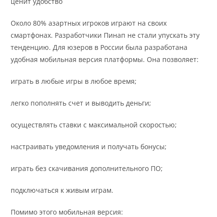
ценит удобство
Около 80% азартных игроков играют на своих
смартфонах. Разработчики Пинап не стали упускать эту
тенденцию. Для юзеров в России была разработана
удобная мобильная версия платформы. Она позволяет:
играть в любые игры в любое время;
легко пополнять счет и выводить деньги;
осуществлять ставки с максимальной скоростью;
настраивать уведомления и получать бонусы;
играть без скачивания дополнительного ПО;
подключаться к живым играм.
Помимо этого мобильная версия: