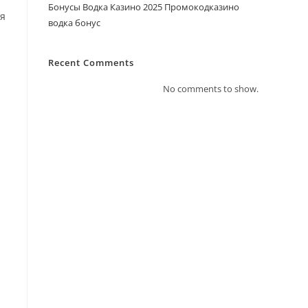
Бонусы Водка Казино 2025 Промокодказино
ся
водка бонус
Recent Comments
No comments to show.