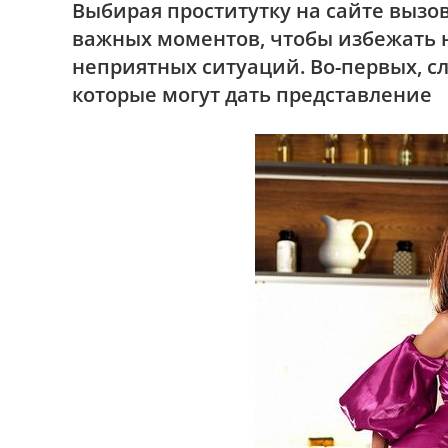
Выбирая проститутку на сайте вызо
важных моментов, чтобы избежать 
неприятных ситуаций. Во-первых, с
которые могут дать представление