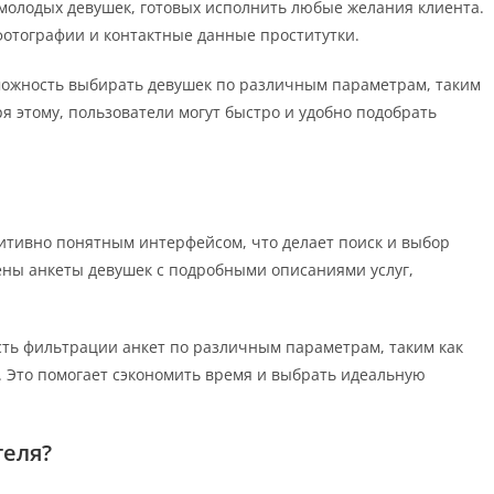
 молодых девушек, готовых исполнить любые желания клиента.
фотографии и контактные данные проститутки.
озможность выбирать девушек по различным параметрам, таким
ря этому, пользователи могут быстро и удобно подобрать
туитивно понятным интерфейсом, что делает поиск и выбор
ены анкеты девушек с подробными описаниями услуг,
ть фильтрации анкет по различным параметрам, таким как
. Это помогает сэкономить время и выбрать идеальную
теля?