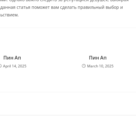
 данная статья поможет вам сделать правильный выбор и
ьствием.
Пин Ап
Пин Ап
April 14, 2025
March 10, 2025