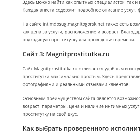
Здесь можно найти как опытных специалисток, так и
Каждая анкета содержит подробное описание услуг, 
На сайте Intimdosug.magnitogorsk.net также есть в
как цена за услуги, расположение и возраст. Благода
подходящую проститутку для проведения времени.
Сайт 3: Magnitprostitutka.ru
Сайт Magnitprostitutka.ru отличается удобным и ин
проститутки максимально простым. Здесь представл
фотографиями и реальными отзывами клиентов.
Основным преимуществом сайта является возможнос
возраст, параметры, цена и наличие интимных услуг
проститутку на свой вкус.
Как выбрать проверенного исполни