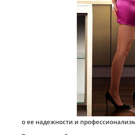
о ее надежности и профессионализм