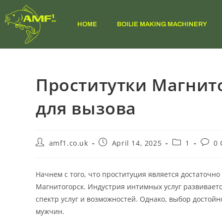
HOME
BOILIE MAKING MACHINERY
Проститутки Магнит
для вызова
amf1.co.uk
April 14, 2025
1
0
Начнем с того, что проституция является достаточ
Магнитогорск. Индустрия интимных услуг развивает
спектр услуг и возможностей. Однако, выбор достойн
мужчин.