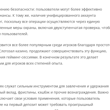
ению безопасности: пользователи могут более эффективно
нансы. К тому же, наличие унифицированного аккаунта
ег, поскольку все операции осуществляются через единую
ленные меры охраны, включая двухступенчатая проверка, что
 пользователей.
овится все более популярным среди игроков благодаря простот
Cлотозал казино, продолжают совершенствовать эту функцию,
ия гейминг-сессиями. В конечном результате это делает
 для игроков всех степеней опыта.
ях служат сильным инструментом для завлечения и удержания
вый вклад, фриспины, кэшбэк и прочие вознаграждения. Важно
 включает свои условия применения, которые пользователь
ние на первый депозит может требовать проигрышный