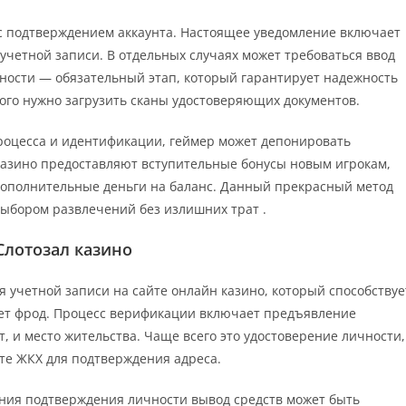
 с подтверждением аккаунта. Настоящее уведомление включает
учетной записи. В отдельных случаях может требоваться ввод
чности — обязательный этап, который гарантирует надежность
 этого нужно загрузить сканы удостоверяющих документов.
роцесса и идентификации, геймер может депонировать
 казино предоставляют вступительные бонусы новым игрокам,
дополнительные деньги на баланс. Данный прекрасный метод
выбором развлечений без излишних трат .
Cлотозал казино
 учетной записи на сайте онлайн казино, который способствуе
ает фрод. Процесс верификации включает предъявление
, и место жительства. Чаще всего это удостоверение личности,
ате ЖКХ для подтверждения адреса.
ения подтверждения личности вывод средств может быть