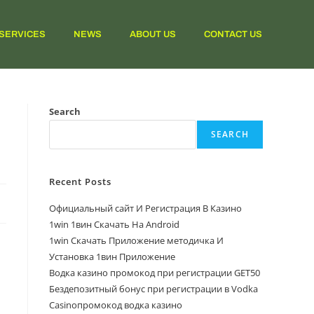
SERVICES
NEWS
ABOUT US
CONTACT US
Search
SEARCH
Recent Posts
Официальный сайт И Регистрация В Казино
1win 1вин Скачать На Android
1win Скачать Приложение методичка И
Установка 1вин Приложение
Водка казино промокод при регистрации GET50
Бездепозитный бонус при регистрации в Vodka
Casinoпромокод водка казино