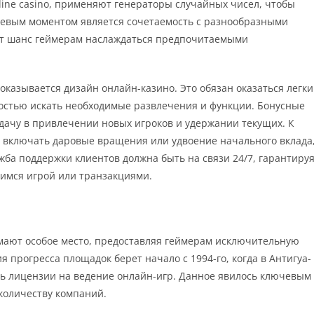
ine casino, применяют генераторы случайных чисел, чтобы
ючевым моментом является сочетаемость с разнообразными
яет шанс геймерам наслаждаться предпочитаемыми
оказывается дизайн онлайн-казино. Это обязан оказаться легк
костью искать необходимые развлечения и функции. Бонусные
ачу в привлечении новых игроков и удержании текущих. К
 включать даровые вращения или удвоение начального вклада
жба поддержки клиентов должна быть на связи 24/7, гарантиру
имся игрой или транзакциями.
мают особое место, предоставляя геймерам исключительную
я прогресса площадок берет начало с 1994-го, когда в Антигуа-
ь лицензии на ведение онлайн-игр. Данное явилось ключевым
количеству компаний.