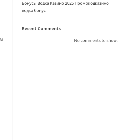
Бонусы Водка Казино 2025 Промокодказино
водка бонус
Recent Comments
им
No comments to show.
,
я