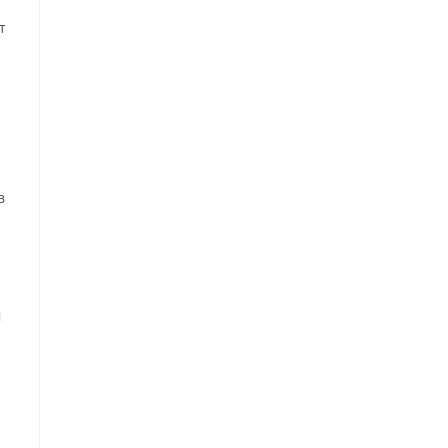
т
в
м