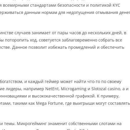
я всемирными стандартами безопасности и политикой KYC
идерживаться данным нормам для недопущения отмывания дене
нстве случаев занимает от пары часов до нескольких дней, в
ы поторопить ход, советуется заблаговременно собрать все
естве. Данное позволит избежать промедлений и обеспечить
богатством, и каждый геймер может найти что-то по своему
е лидеры, например NetEnt, Microgaming и Slotozal casino, а и
 инновациями и высококачественной графикой. К примеру,
ами, такими как Mega Fortune, где выигрыши могут составлять
и темы. Микрогейминг знаменит собственными слотами на