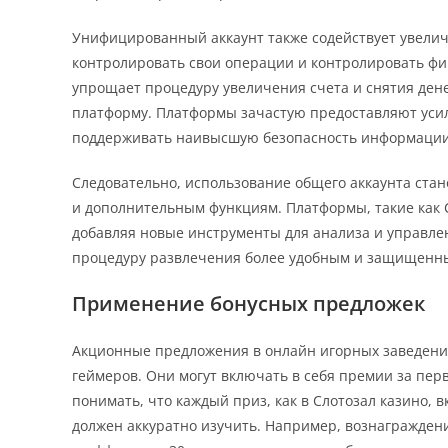
Унифицированный аккаунт также содействует увелич
контролировать свои операции и контролировать фи
упрощает процедуру увеличения счета и снятия ден
платформу. Платформы зачастую предоставляют уси
поддерживать наивысшую безопасность информации
Следовательно, использование общего аккаунта стан
и дополнительным функциям. Платформы, такие как 
добавляя новые инструменты для анализа и управлен
процедуру развлечения более удобным и защищенным
Применение бонусных предложек
Акционные предложения в онлайн игорных заведени
геймеров. Они могут включать в себя премии за пер
понимать, что каждый приз, как в Cлотозал казино,
должен аккуратно изучить. Например, вознагражде