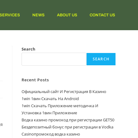
SERVICES
NEWS
ABOUT US
CONTACT US
Search
SEARCH
Recent Posts
Официальный сайт И Регистрация В Казино
1win 1вин Скачать На Android
1win Скачать Приложение методичка И
Установка 1вин Приложение
Водка казино промокод при регистрации GET50
ря
Бездепозитный бонус при регистрации в Vodka
и
Casinoпромокод водка казино