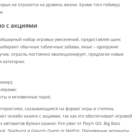
торых не отразится на уровень жизни. Кроме того геймеру
м.
но с акциями
 обширный набор игровых увеселений, предоставляя шанс
 выбирают обычные табличные забавы, иные – однорукие
учае, отрасль постоянно эволюционирует, предлагая новые
я категории:
покер);
илерами;
рты и мгновенные пари).
ктеристики, сказывающиеся на формат игры и степень
т онлайн казино с акциями, так как это обеспечивает игровой
втоматов Вулкан казино: Fire Joker от Play’n GO, Big Bass
ocrat, Starburst и Gonzo’s Quest от NetEnt. Популярные аппараты