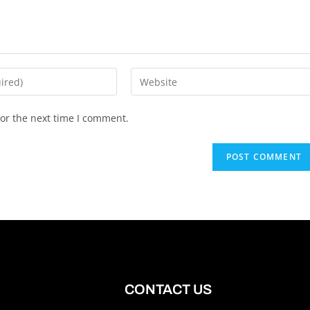
or the next time I comment.
CONTACT US