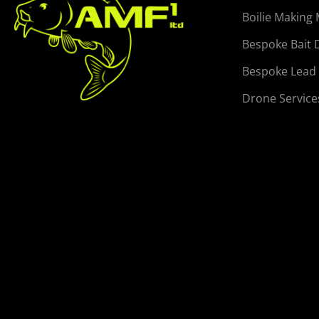
Boilie Making
Bespoke Bait 
Bespoke Lead
Drone Service