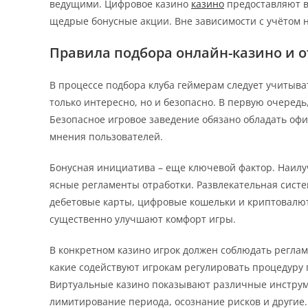
ведущими. Цифровое казино
казино
предоставляют в
щедрые бонусные акции. Вне зависимости с учётом н
Правила подбора онлайн-казино и о
В процессе подбора клуба геймерам следует учитыва
только интересно, но и безопасно. В первую очередь
Безопасное игровое заведение обязано обладать о
мнения пользователей.
Бонусная инициатива – еще ключевой фактор. Наил
ясные регламенты отработки. Развлекательная сист
дебетовые карты, цифровые кошельки и криптовалю
существенно улучшают комфорт игры.
В конкретном казино игрок должен соблюдать реглам
какие содействуют игрокам регулировать процедуру 
Виртуальные казино показывают различные инструм
лимитирование периода, осознание рисков и другие.