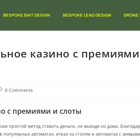
BESPOKE BAIT DESIGN
BESPOKE LEAD DESIGN
DRONE 
льное казино с премиями
0 Comments
но с премиями и слоты
ам простой метод ставить деньги, не выходя из дома. Благода
 популярных автоматах, играх за столом и автоматах с живым