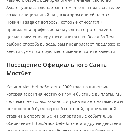
казино Mostbet. Еще одна отличительная свойство
Aviator game заключается в том, что для пользователей
создан специальный чат, в котором они общаются.
Новички задают вопросы, которые относятся к
правилам, а профессионалы делятся стратегиями с
целью получения крупного выигрыша. Вслед За Тем
выбора способа вывода, вам предполагает предложено
ввести сумму, которую местоимение- хотите вывести.
Посещение Официального Сайта
Мостбет
Казино Mostbet работает с 2009 года по лицензии,
которая гарантия честную игру и быстрые выплаты. Мы
являемся не только казино с игровыми автоматами, но и
полноценной букмекерской конторой, принимающей
ставки на спортивные и неспортивные события. За
обновление
https://mostbete.kz
счета и другие действия
игрок получает щедрые бонусы, которые в будущем