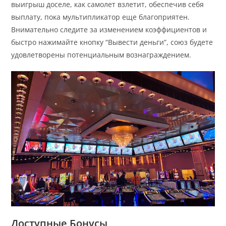
выигрыш доселе, как самолет взлетит, обеспечив себя
выплату, пока мультипликатор еще благоприятен.
Внимательно следите за изменением коэффициентов и
быстро нажимайте кнопку “Вывести деньги”, союз будете
удовлетворены потенциальным вознаграждением.
Доступные Бонусы