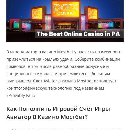
В игре Авиатор в казино Mostbet у вас есть возможность
приземлиться на крыльях удачи. Соберите комбинации
символов, в том числе разнообразные бонусные и
специальные символы, и приземлитесь с большим
выигрышем. Слот Aviator в казино Mostbet использует
криптографическую технологию под названием
«Provably Fair».
Как Пополнить Игровой Счёт Игры
Авиатор В Казино Мостбет?