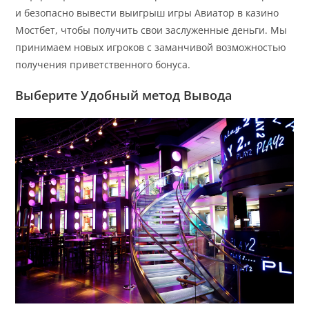
и безопасно вывести выигрыш игры Авиатор в казино
Мостбет, чтобы получить свои заслуженные деньги. Мы
принимаем новых игроков с заманчивой возможностью
получения приветственного бонуса.
Выберите Удобный метод Вывода