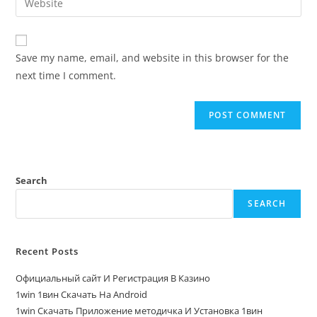
Save my name, email, and website in this browser for the
next time I comment.
Search
SEARCH
Recent Posts
Официальный сайт И Регистрация В Казино
1win 1вин Скачать На Android
1win Скачать Приложение методичка И Установка 1вин