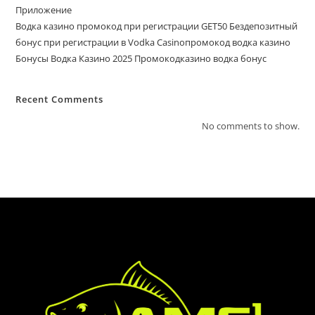
Приложение
Водка казино промокод при регистрации GET50 Бездепозитный
бонус при регистрации в Vodka Casinoпромокод водка казино
Бонусы Водка Казино 2025 Промокодказино водка бонус
Recent Comments
No comments to show.