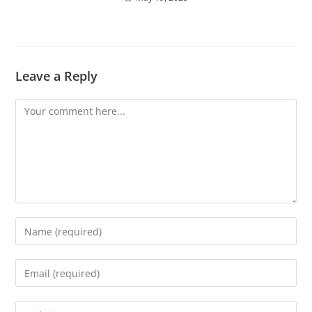
Leave a Reply