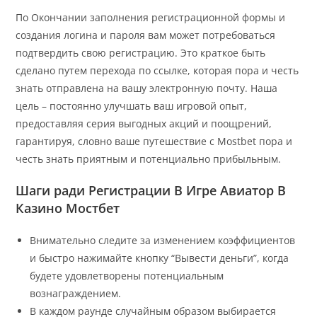
По Окончании заполнения регистрационной формы и
создания логина и пароля вам может потребоваться
подтвердить свою регистрацию. Это краткое быть
сделано путем перехода по ссылке, которая пора и честь
знать отправлена на вашу электронную почту. Наша
цель – постоянно улучшать ваш игровой опыт,
предоставляя серия выгодных акций и поощрений,
гарантируя, словно ваше путешествие с Mostbet пора и
честь знать приятным и потенциально прибыльным.
Шаги ради Регистрации В Игре Авиатор В
Казино Мостбет
Внимательно следите за изменением коэффициентов
и быстро нажимайте кнопку “Вывести деньги”, когда
будете удовлетворены потенциальным
вознаграждением.
В каждом раунде случайным образом выбирается