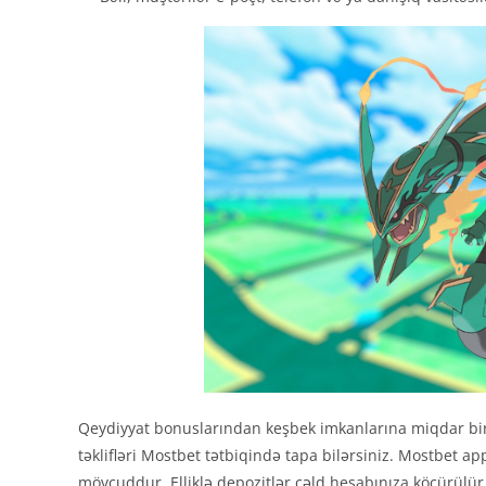
Qeydiyyat bonuslarından keşbek imkanlarına miqdar bir 
təklifləri Mostbet tətbiqində tapa bilərsiniz. Mostbet app
mövcuddur. Elliklə depozitlər cəld hesabınıza köçürülür 