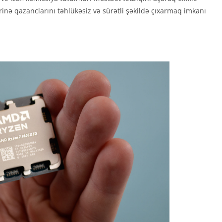
lərinə qazanclarını təhlükəsiz və sürətli şəkildə çıxarmaq imkanı