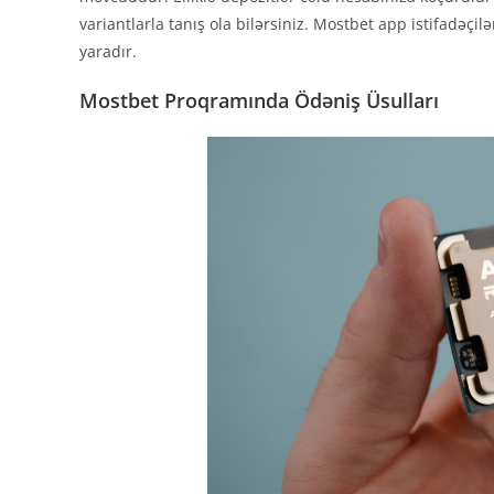
variantlarla tanış ola bilərsiniz. Mostbet app istifadəçi
yaradır.
Mostbet Proqramında Ödəniş Üsulları