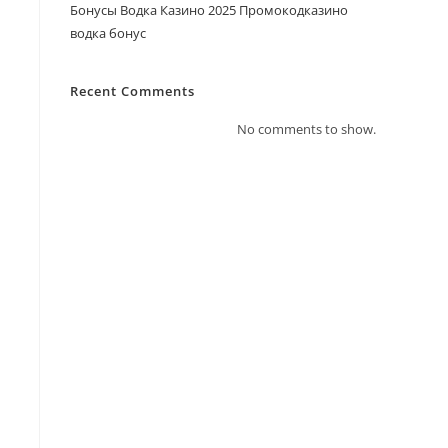
Бонусы Водка Казино 2025 Промокодказино
водка бонус
Recent Comments
No comments to show.