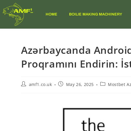
HOME
BOILIE MAKING MACHINERY
Azərbaycanda Android
Proqramını Endirin: İ
amf1.co.uk
May 26, 2025
Mostbet A