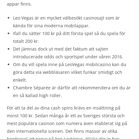
appar finns.
Leo Vegas är en mycket välbesökt casinosajt som är
kända för sina moderna mobilappar.
Ifall du sätter 100 kr på ditt första spel så du spela för
totalt 200 kr.
Det jämnas dock ut med det faktum att sajten
introducerade odds och sportspel under våren 2016.
Om du vill spela inne på LeoVegas mobilcasino kan du
göra detta via webbläsaren vilket funkar smidigt och
enkelt.
Chambre Séparée är därför att rekommendera om du är
en så kallad high roller.
För att ta del av dina cash spins krävs en insättning på
minst 100 kr. Sedan många år ett av Sveriges största och
mest populära casinon som numera även etablerat sig på
den internationella scenen. Det finns massor av olika
bordsspel att prova på hos LeoVegas. Klicka dig in hos