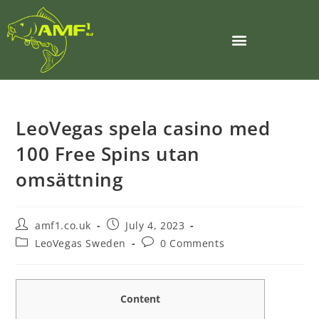
LeoVegas spela casino med
100 Free Spins utan
omsättning
amf1.co.uk
July 4, 2023
LeoVegas Sweden
0 Comments
Content