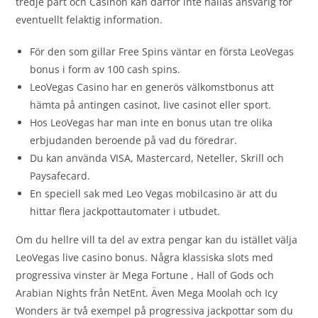
tredje part och Casinon kan därför inte hållas ansvarig för
eventuellt felaktig information.
För den som gillar Free Spins väntar en första LeoVegas
bonus i form av 100 cash spins.
LeoVegas Casino har en generös välkomstbonus att
hämta på antingen casinot, live casinot eller sport.
Hos LeoVegas har man inte en bonus utan tre olika
erbjudanden beroende på vad du föredrar.
Du kan använda VISA, Mastercard, Neteller, Skrill och
Paysafecard.
En speciell sak med Leo Vegas mobilcasino är att du
hittar flera jackpottautomater i utbudet.
Om du hellre vill ta del av extra pengar kan du istället välja
LeoVegas live casino bonus. Några klassiska slots med
progressiva vinster är Mega Fortune , Hall of Gods och
Arabian Nights från NetEnt. Även Mega Moolah och Icy
Wonders är två exempel på progressiva jackpottar som du