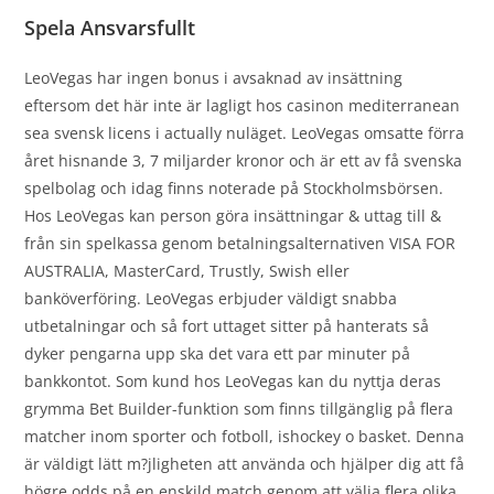
Spela Ansvarsfullt
LeoVegas har ingen bonus i avsaknad av insättning
eftersom det här inte är lagligt hos casinon mediterranean
sea svensk licens i actually nuläget. LeoVegas omsatte förra
året hisnande 3, 7 miljarder kronor och är ett av få svenska
spelbolag och idag finns noterade på Stockholmsbörsen.
Hos LeoVegas kan person göra insättningar & uttag till &
från sin spelkassa genom betalningsalternativen VISA FOR
AUSTRALIA, MasterCard, Trustly, Swish eller
banköverföring. LeoVegas erbjuder väldigt snabba
utbetalningar och så fort uttaget sitter på hanterats så
dyker pengarna upp ska det vara ett par minuter på
bankkontot. Som kund hos LeoVegas kan du nyttja deras
grymma Bet Builder-funktion som finns tillgänglig på flera
matcher inom sporter och fotboll, ishockey o basket. Denna
är väldigt lätt m?jligheten att använda och hjälper dig att få
högre odds på en enskild match genom att välja flera olika