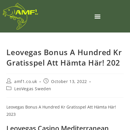
Leovegas Bonus A Hundred Kr
Gratisspel Att Hämta Här! 202
amf1.co.uk
October 13, 2022
LeoVegas Sweden
Leovegas Bonus A Hundred Kr Gratisspel Att Hämta Här!
2023
Leovegas Casino Mediterranean