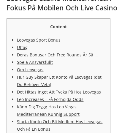
Fokus På Mobilen Och Live Casino
Content
Leovegas Sport Bonus
Uttag
Deras Bonusar Och Free Rounds Är Så …
Spela Ansvarsfullt
Om Leovegas
Hur Guy Skapar Ett Konto På Leovegas (det
Du Behöver Veta)
Det Hittas Inget Att Tveka På Hos Leovegas
Leo Increases – Få Förhöjda Odds
Känn Dig Trygg Hos Leo Vegas
Mediterranean Kunnig Support
Starta Konto Och Bli Medlem Hos Leovegas
Och Få En Bonus