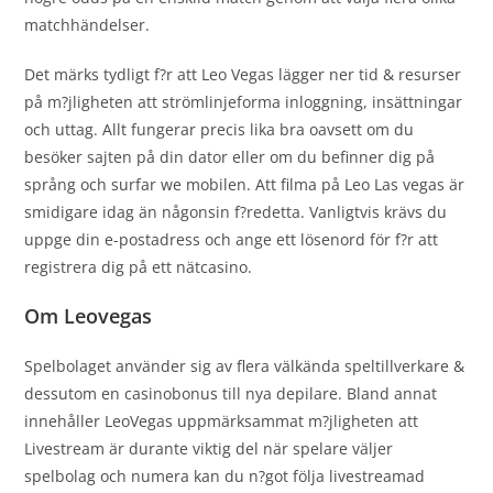
matchhändelser.
Det märks tydligt f?r att Leo Vegas lägger ner tid & resurser
på m?jligheten att strömlinjeforma inloggning, insättningar
och uttag. Allt fungerar precis lika bra oavsett om du
besöker sajten på din dator eller om du befinner dig på
språng och surfar we mobilen. Att filma på Leo Las vegas är
smidigare idag än någonsin f?redetta. Vanligtvis krävs du
uppge din e-postadress och ange ett lösenord för f?r att
registrera dig på ett nätcasino.
Om Leovegas
Spelbolaget använder sig av flera välkända speltillverkare &
dessutom en casinobonus till nya depilare. Bland annat
innehåller LeoVegas uppmärksammat m?jligheten att
Livestream är durante viktig del när spelare väljer
spelbolag och numera kan du n?got följa livestreamad