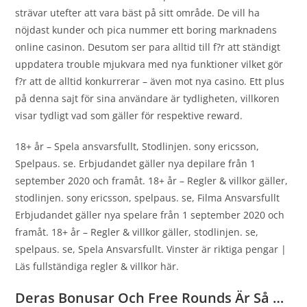
strävar utefter att vara bäst på sitt område. De vill ha
nöjdast kunder och pica nummer ett boring marknadens
online casinon. Desutom ser para alltid till f?r att ständigt
uppdatera trouble mjukvara med nya funktioner vilket gör
f?r att de alltid konkurrerar – även mot nya casino. Ett plus
på denna sajt för sina användare är tydligheten, villkoren
visar tydligt vad som gäller för respektive reward.
18+ år – Spela ansvarsfullt, Stodlinjen. sony ericsson,
Spelpaus. se. Erbjudandet gäller nya depilare från 1
september 2020 och framåt. 18+ år – Regler & villkor gäller,
stodlinjen. sony ericsson, spelpaus. se, Filma Ansvarsfullt
Erbjudandet gäller nya spelare från 1 september 2020 och
framåt. 18+ år – Regler & villkor gäller, stodlinjen. se,
spelpaus. se, Spela Ansvarsfullt. Vinster är riktiga pengar |
Läs fullständiga regler & villkor här.
Deras Bonusar Och Free Rounds Är Så …