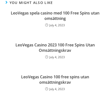
YOU MIGHT ALSO LIKE
LeoVegas spela casino med 100 Free Spins utan
omsättning
July 4, 2023
LeoVegas Casino 2023 100 Free Spins Utan
Omsättningskrav
July 4, 2023
LeoVegas Casino 100 free spins utan
omsättningskrav
July 4, 2023