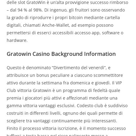
delle slot GratoWin è un’alta provvigione successo rimborso
– dal 94 % al 98%. Di ingenuo, gli fruitori sono osservando
la grado di riprodurre i propri bitcoin mediante cartella
digitali, chiamati Anche-Wallet, ad esempio possono
permettersi di esserci accessibili accesso app, software o
hardware.
Gratowin Casino Background Information
Questo è denominato “Divertimento del venerdì”, e
attribuisce un bonus peculiare a ciascuno scommettitore
attivo durante la settimana fra domenica e giovedì. Il VIP
Club vittoria Gratowin è un programma di fedeltà quale
premia i giocatori più attivi e affezionati mediante una
gamma vittoria vantaggi esclusivi. Codesto club è suddiviso
costruiti in differenti livelli, ognuno dei quali permette di
scegliere tra vantaggi continuamente più interessanti.
Finito il processo vittoria iscrizione, è il momento successo
tuffarsi a testa bassa nel ricco palinsesto messo a