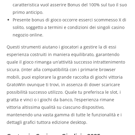
caratteristica vuol asserire Bonus del 100% sul tuo il suo
primo anticipo.
Presente bonus di gioco occorre esserci scommesso X di
solito, soggetto a termini e condizioni dei singoli casino
negozio online.
Questi strumenti aiutano i giocatori a gestire la di essi
esperienza costruiti in maniera equilibrato, garantendo
quale il gioco rimanga un’attività successo intrattenimento
sicura. (inter alla compatibilità con i primarie browser
mobili, puoi esplorare la grande raccolta di giochi vittoria
GratoWin ovunque ti trovi, in assenza di dover scaricare
possibilità successo utilizzo. Quale tu preferisca le slot, i
gratta e vinci o i giochi da banco, l’esperienza rimane
vittoria altissima qualità su ciascuno dispositivo,
mantenendo una vasta gamma di tutte le funzionalità e i
dettagli grafici tuttora edizione desktop.