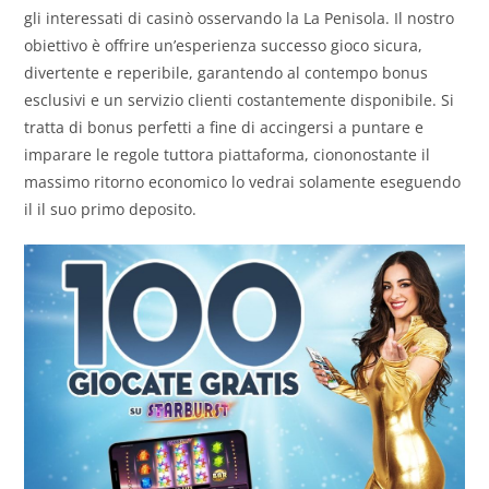
gli interessati di casinò osservando la La Penisola. Il nostro
obiettivo è offrire un’esperienza successo gioco sicura,
divertente e reperibile, garantendo al contempo bonus
esclusivi e un servizio clienti costantemente disponibile. Si
tratta di bonus perfetti a fine di accingersi a puntare e
imparare le regole tuttora piattaforma, ciononostante il
massimo ritorno economico lo vedrai solamente eseguendo
il il suo primo deposito.