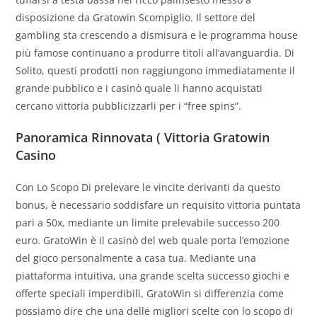
disposizione da Gratowin Scompiglio. Il settore del
gambling sta crescendo a dismisura e le programma house
più famose continuano a produrre titoli all’avanguardia. Di
Solito, questi prodotti non raggiungono immediatamente il
grande pubblico e i casinò quale li hanno acquistati
cercano vittoria pubblicizzarli per i “free spins”.
Panoramica Rinnovata ( Vittoria Gratowin
Casino
Con Lo Scopo Di prelevare le vincite derivanti da questo
bonus, è necessario soddisfare un requisito vittoria puntata
pari a 50x, mediante un limite prelevabile successo 200
euro. GratoWin è il casinò del web quale porta l’emozione
del gioco personalmente a casa tua. Mediante una
piattaforma intuitiva, una grande scelta successo giochi e
offerte speciali imperdibili, GratoWin si differenzia come
possiamo dire che una delle migliori scelte con lo scopo di