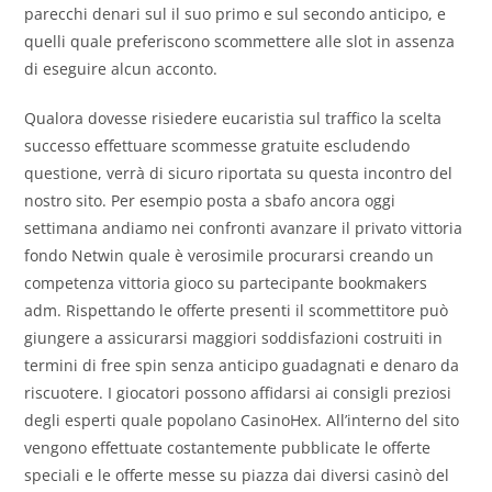
parecchi denari sul il suo primo e sul secondo anticipo, e
quelli quale preferiscono scommettere alle slot in assenza
di eseguire alcun acconto.
Qualora dovesse risiedere eucaristia sul traffico la scelta
successo effettuare scommesse gratuite escludendo
questione, verrà di sicuro riportata su questa incontro del
nostro sito. Per esempio posta a sbafo ancora oggi
settimana andiamo nei confronti avanzare il privato vittoria
fondo Netwin quale è verosimile procurarsi creando un
competenza vittoria gioco su partecipante bookmakers
adm. Rispettando le offerte presenti il scommettitore può
giungere a assicurarsi maggiori soddisfazioni costruiti in
termini di free spin senza anticipo guadagnati e denaro da
riscuotere. I giocatori possono affidarsi ai consigli preziosi
degli esperti quale popolano CasinoHex. All’interno del sito
vengono effettuate costantemente pubblicate le offerte
speciali e le offerte messe su piazza dai diversi casinò del