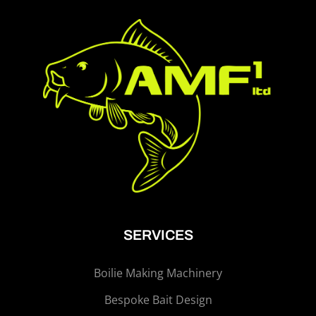
SERVICES
Boilie Making Machinery
Bespoke Bait Design