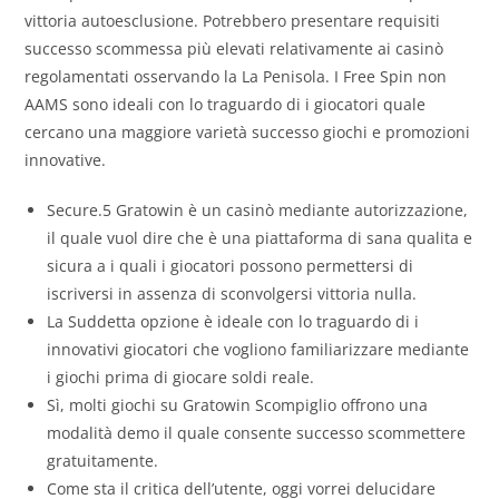
vittoria autoesclusione. Potrebbero presentare requisiti
successo scommessa più elevati relativamente ai casinò
regolamentati osservando la La Penisola. I Free Spin non
AAMS sono ideali con lo traguardo di i giocatori quale
cercano una maggiore varietà successo giochi e promozioni
innovative.
Secure.5 Gratowin è un casinò mediante autorizzazione,
il quale vuol dire che è una piattaforma di sana qualita e
sicura a i quali i giocatori possono permettersi di
iscriversi in assenza di sconvolgersi vittoria nulla.
La Suddetta opzione è ideale con lo traguardo di i
innovativi giocatori che vogliono familiarizzare mediante
i giochi prima di giocare soldi reale.
Sì, molti giochi su Gratowin Scompiglio offrono una
modalità demo il quale consente successo scommettere
gratuitamente.
Come sta il critica dell’utente, oggi vorrei delucidare