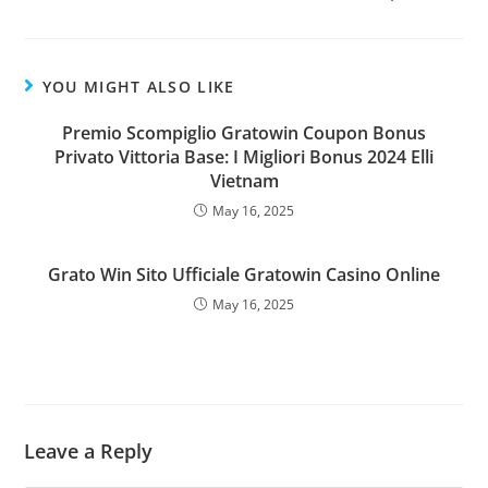
YOU MIGHT ALSO LIKE
Premio Scompiglio Gratowin Coupon Bonus
Privato Vittoria Base: I Migliori Bonus 2024 Elli
Vietnam
May 16, 2025
Grato Win Sito Ufficiale Gratowin Casino Online
May 16, 2025
Leave a Reply