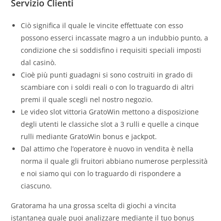
Servizio Clienti
Ciò significa il quale le vincite effettuate con esso
possono esserci incassate magro a un indubbio punto, a
condizione che si soddisfino i requisiti speciali imposti
dal casinò.
Cioè più punti guadagni si sono costruiti in grado di
scambiare con i soldi reali o con lo traguardo di altri
premi il quale scegli nel nostro negozio.
Le video slot vittoria GratoWin mettono a disposizione
degli utenti le classiche slot a 3 rulli e quelle a cinque
rulli mediante GratoWin bonus e jackpot.
Dal attimo che l’operatore è nuovo in vendita è nella
norma il quale gli fruitori abbiano numerose perplessità
e noi siamo qui con lo traguardo di rispondere a
ciascuno.
Gratorama ha una grossa scelta di giochi a vincita
istantanea quale puoi analizzare mediante il tuo bonus