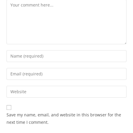
Save my name, email, and website in this browser for the
next time I comment.