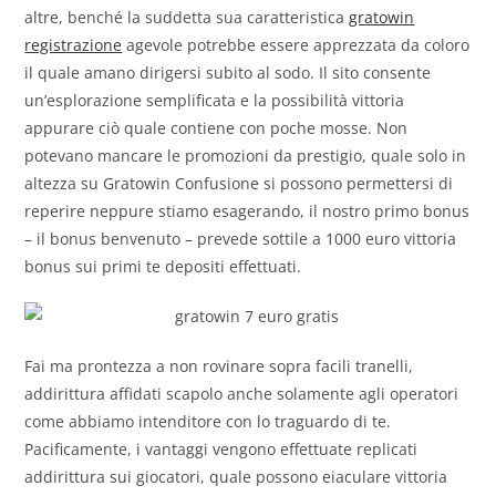
altre, benché la suddetta sua caratteristica
gratowin
registrazione
agevole potrebbe essere apprezzata da coloro
il quale amano dirigersi subito al sodo. Il sito consente
un’esplorazione semplificata e la possibilità vittoria
appurare ciò quale contiene con poche mosse. Non
potevano mancare le promozioni da prestigio, quale solo in
altezza su Gratowin Confusione si possono permettersi di
reperire neppure stiamo esagerando, il nostro primo bonus
– il bonus benvenuto – prevede sottile a 1000 euro vittoria
bonus sui primi te depositi effettuati.
Fai ma prontezza a non rovinare sopra facili tranelli,
addirittura affidati scapolo anche solamente agli operatori
come abbiamo intenditore con lo traguardo di te.
Pacificamente, i vantaggi vengono effettuate replicati
addirittura sui giocatori, quale possono eiaculare vittoria