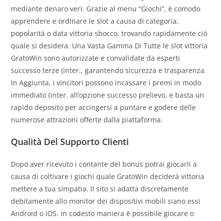
mediante denaro veri. Grazie al menu “Giochi”, è comodo
apprendere e ordinare le slot a causa di categoria,
popolarità o data vittoria sbocco, trovando rapidamente ciò
quale si desidera. Una Vasta Gamma Di Tutte le slot vittoria
GratoWin sono autorizzate e convalidate da esperti
successo terze (inter., garantendo sicurezza e trasparenza.
In Aggiunta, i vincitori possono incassare i premi in modo
immediato (inter. all’opzione successo prelievo, e basta un
rapido deposito per accingersi a puntare e godere delle
numerose attrazioni offerte dalla piattaforma.
Qualità Del Supporto Clienti
Dopo aver ricevuto i contante del bonus potrai giocarli a
causa di coltivare i giochi quale GratoWin deciderà vittoria
mettere a tua simpatia. Il sito si adatta discretamente
debitamente allo monitor dei dispositivi mobili siano essi
Android o iOS. In codesto maniera è possibile giocare o