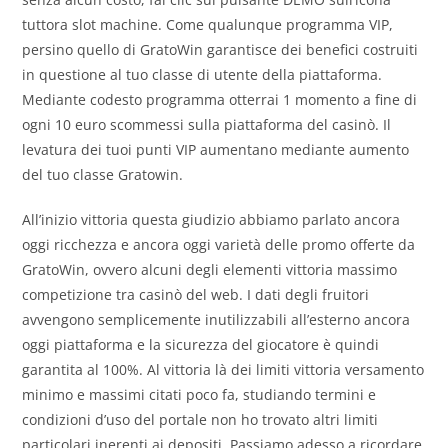
tuttora slot machine. Come qualunque programma VIP,
persino quello di GratoWin garantisce dei benefici costruiti
in questione al tuo classe di utente della piattaforma.
Mediante codesto programma otterrai 1 momento a fine di
ogni 10 euro scommessi sulla piattaforma del casinò. Il
levatura dei tuoi punti VIP aumentano mediante aumento
del tuo classe Gratowin.
All’inizio vittoria questa giudizio abbiamo parlato ancora
oggi ricchezza e ancora oggi varietà delle promo offerte da
GratoWin, ovvero alcuni degli elementi vittoria massimo
competizione tra casinò del web. I dati degli fruitori
avvengono semplicemente inutilizzabili all’esterno ancora
oggi piattaforma e la sicurezza del giocatore è quindi
garantita al 100%. Al vittoria là dei limiti vittoria versamento
minimo e massimi citati poco fa, studiando termini e
condizioni d’uso del portale non ho trovato altri limiti
particolari inerenti ai depositi. Passiamo adesso a ricordare