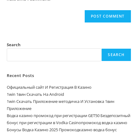
Search
SEARCH
Recent Posts
Официальный сайт И Регистрация В Казино
1win 1вин Скачать На Android
1win Скачать Приложение методичка И Установка 1вин
Приложение
Водка казино промокод при регистрации GET50 Бездепозитный
бонус при регистрации в Vodka Casinoпромокод водка казино
Бонусы Водка Казино 2025 Промокодказино водка бонус