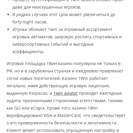
даже для неискушенных игроков.
В редких случаях этот срок может увеличиться до
forty-eight часов.
Игроки обожают 1win за огромный ассортимент
игровых автоматов, широкую роспись спортивных и
киберспортивных событий и выгодные
коэффициенты.
Игровая площадка 1Вин казино популярна не только в
РФ, но и в зарубежных странах и ежедневно привлекает
сотни новых посетителей. Казино 1Win работает
легально, имея действующую игровую лицензию,
выданную Кюрасао, и
1win aviator
проходит ежегодные
аудиты признанными сторонними агентствами, такими
как GLI или eCogra. Кроме того, казино 1Win
верифицировано VISA и MasterCard, что свидетельствует
о его приверженности безопасности и легитимности.
Клиент может использовать упрощенную настройку и