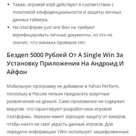
Также, игровой клуб действует в соответствии с
политикой конфиденциальности и защиты личных
данных геймера.
На платформе just one Вин не требуют
верифицировать личные документы, но это не
значит, что никаких проверок нет.
Бездеп 5000 Рублей От A Single Win За
Установку Приложения На Андроид И
Айфон
Мобильную программу не добавили в Yahoo Perform,
поскольку в России нельзя предлагать азартные
развлечения на деньги. Само приложение не содержит
вирусов, что гарантируют разработчики игровой
платформы. Зеркало имеет хорошую защиту от хакеров,
чтобы никто не смог украсть данные игроков. Для
передачи информации 1Win использует зашифрованные