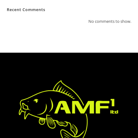
Recent Comments
No comments to show.