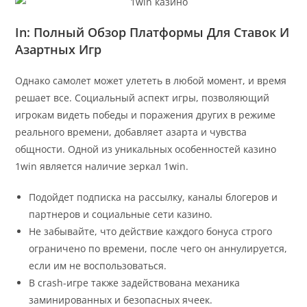
In: Полный Обзор Платформы Для Ставок И
Азартных Игр
Однако самолет может улететь в любой момент, и время
решает все. Социальный аспект игры, позволяющий
игрокам видеть победы и поражения других в режиме
реального времени, добавляет азарта и чувства
общности. Одной из уникальных особенностей казино
1win является наличие зеркал 1win.
Подойдет подписка на рассылку, каналы блогеров и
партнеров и социальные сети казино.
Не забывайте, что действие каждого бонуса строго
ограничено по времени, после чего он аннулируется,
если им не воспользоваться.
В crash-игре также задействована механика
заминированных и безопасных ячеек.