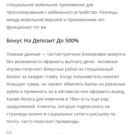
специальное мобильное приложение для
прогнозирования с мобильного устройства. Разницы
между мобильной версией и приложением нет,
функционал тот же.
Бонус На Депозит До 500%
Ложные данные — частая причина блокировки аккаунта
без возможности оформить выплату денег. Активные
игроки получают бонусные рубли на специальный
баланс за каждую ставку. Когда пользователь накопит
большую сумму, он сможет обменять баллы на реальные
рубли и применить их в автоматах или оформить вывод.
Кроме бонуса для новичков в 1Вин есть еще ряд
предложений. Клиенты, которые подписались на
страницы казино в социальных сетях и рассылку на
почту, часто получают промокоды.