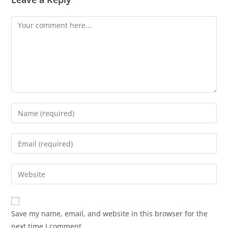
Save my name, email, and website in this browser for the
next time I comment.