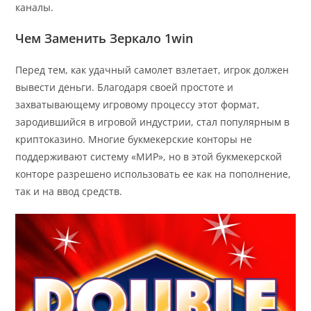
каналы.
Чем Заменить Зеркало 1win
Перед тем, как удачный самолет взлетает, игрок должен
вывести деньги. Благодаря своей простоте и
захватывающему игровому процессу этот формат,
зародившийся в игровой индустрии, стал популярным в
криптоказино. Многие букмекерские конторы не
поддерживают систему «МИР», но в этой букмекерской
конторе разрешено использовать ее как на пополнение,
так и на ввод средств.