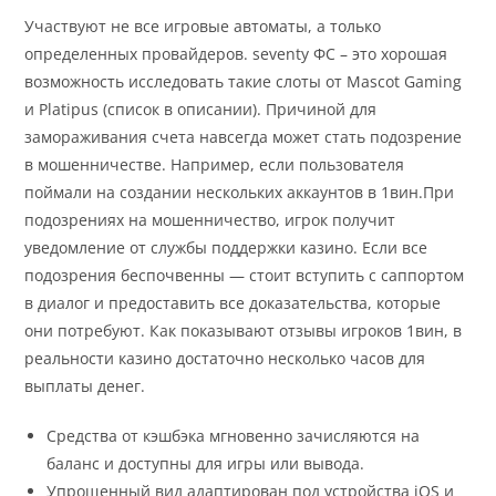
Участвуют не все игровые автоматы, а только
определенных провайдеров. seventy ФС – это хорошая
возможность исследовать такие слоты от Mascot Gaming
и Platipus (список в описании). Причиной для
замораживания счета навсегда может стать подозрение
в мошенничестве. Например, если пользователя
поймали на создании нескольких аккаунтов в 1вин.При
подозрениях на мошенничество, игрок получит
уведомление от службы поддержки казино. Если все
подозрения беспочвенны — стоит вступить с саппортом
в диалог и предоставить все доказательства, которые
они потребуют. Как показывают отзывы игроков 1вин, в
реальности казино достаточно несколько часов для
выплаты денег.
Средства от кэшбэка мгновенно зачисляются на
баланс и доступны для игры или вывода.
Упрощенный вид адаптирован под устройства iOS и