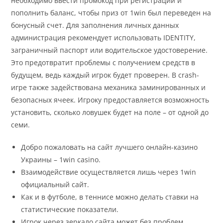
необходимо ввести промокод при регистрации и
пополнить баланс, чтобы приз от 1win был переведен на
бонусный счет. Для заполнения личных данных
администрация рекомендует использовать IDENTITY,
заграничный паспорт или водительское удостоверение.
Это предотвратит проблемы с получением средств в
будущем, ведь каждый игрок будет проверен. В crash-
игре также задействована механика заминированных и
безопасных ячеек. Игроку предоставляется возможность
установить, сколько ловушек будет на поле – от одной до
семи.
Добро пожаловать на сайт лучшего онлайн-казино
Украины – 1win casino.
Взаимодействие осуществляется лишь через 1win
официальный сайт.
Как и в футболе, в теннисе можно делать ставки на
статистические показатели.
Игрок через зеркало сайта может без проблем