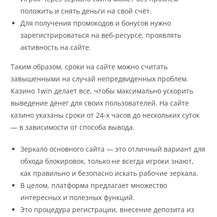
положить и снять деньги на свой счёт.
Для получения промокодов и бонусов нужно
зарегистрироваться на веб-ресурсе, проявлять
активность на сайте.
Таким образом, сроки на сайте можно считать
завышенными на случай непредвиденных проблем.
Казино 1win делает все, чтобы максимально ускорить
выведение денег для своих пользователей. На сайте
казино указаны сроки от 24-х часов до нескольких суток
— в зависимости от способа вывода.
Зеркало основного сайта — это отличный вариант для
обхода блокировок, только не всегда игроки знают,
как правильно и безопасно искать рабочие зеркала.
В целом, платформа предлагает множество
интересных и полезных функций.
Это процедура регистрации, внесение депозита из