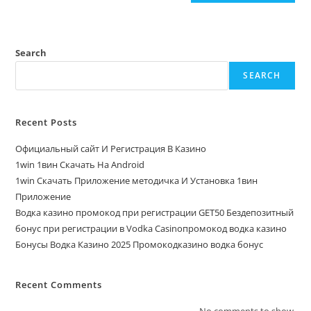
Search
SEARCH
Recent Posts
Официальный сайт И Регистрация В Казино
1win 1вин Скачать На Android
1win Скачать Приложение методичка И Установка 1вин
Приложение
Водка казино промокод при регистрации GET50 Бездепозитный
бонус при регистрации в Vodka Casinoпромокод водка казино
Бонусы Водка Казино 2025 Промокодказино водка бонус
Recent Comments