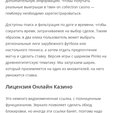
дополнительную информацию. Чтобы получать
реальные выигрыши в 1вин on collection casino —
гемблеру необходимо зарегистрироваться.
Доступны поиск и фильтрация по дате и времени, чтобы
сократить время, затрачиваемое на выбор сделок. Таким
образом, в два клика пользователь может выбрать
региональные лиги зарубежного футбола или
настольного тенниса, а затем отдать предпочтение
матчу и сделать ставку. Версия игры с шариком Plinko на
древнеегипетскую тематику. Мы запускаем шарик,
который приземляется на один из множителей, на него
умножится ставка.
Лицензия Онлайн Казино
Это немного видоизмененная ссылка, с полноценным
функционалом. Зеркало позволяет сделать обход
блокировки, но иногда эти ссылки банят, поэтому надо