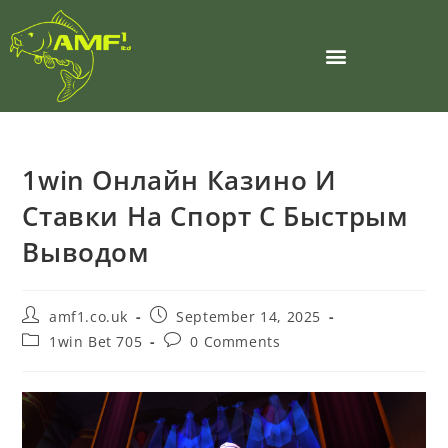
1win Онлайн Казино И
Ставки На Спорт С Быстрым
Выводом
amf1.co.uk
September 14, 2025
1win Bet 705
0 Comments