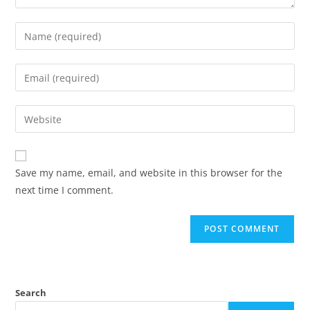
Save my name, email, and website in this browser for the
next time I comment.
Search