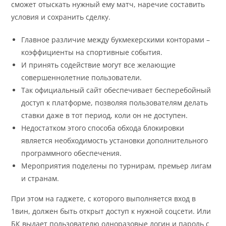
сможет отыскать нужный ему матч, наречие составить
условия и сохранить сделку.
Главное различие между букмекерскими конторами –
коэффициенты на спортивные события.
И принять содействие могут все желающие
совершеннолетние пользователи.
Так официальный сайт обеспечивает бесперебойный
доступ к платформе, позволяя пользователям делать
ставки даже в тот период, коли он не доступен.
Недостатком этого способа обхода блокировки
является необходимость установки дополнительного
программного обеспечения.
Мероприятия поделены по турнирам, премьер лигам
и странам.
При этом на гаджете, с которого выполняется вход в
1вин, должен быть открыт доступ к нужной соцсети. Или
БК выдает пользователю одноразовые логин и пароль с