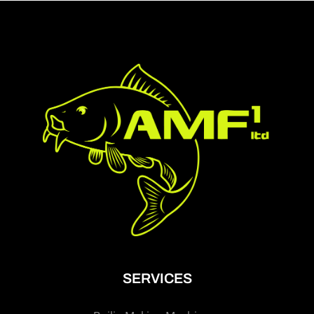
SERVICES