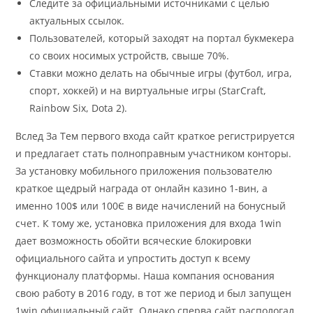
Следите за официальными источниками с целью
актуальных ссылок.
Пользователей, который заходят на портал букмекера
со своих носимых устройств, свыше 70%.
Ставки можно делать на обычные игры (футбол, игра,
спорт, хоккей) и на виртуальные игры (StarCraft,
Rainbow Six, Dota 2).
Вслед За Тем первого входа сайт краткое регистрируется
и предлагает стать полноправным участником конторы.
За установку мобильного приложения пользователю
краткое щедрый награда от онлайн казино 1-вин, а
именно 100$ или 100Є в виде начислений на бонусный
счет. К тому же, установка приложения для входа 1win
дает возможность обойти всяческие блокировки
официального сайта и упростить доступ к всему
функционалу платформы. Наша компания основания
свою работу в 2016 году, в тот же период и был запущен
1win официальный сайт. Однако сперва сайт распологал