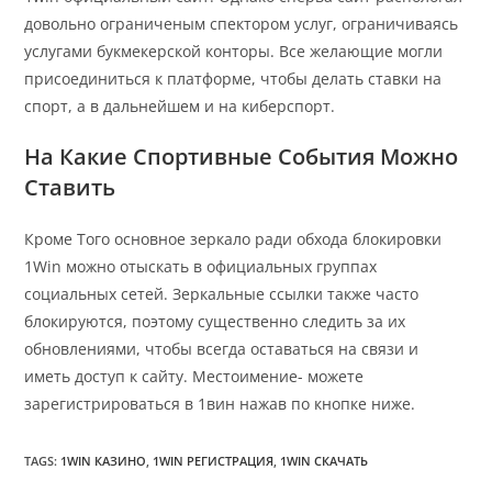
довольно ограниченым спектором услуг, ограничиваясь
услугами букмекерской конторы. Все желающие могли
присоединиться к платформе, чтобы делать ставки на
спорт, а в дальнейшем и на киберспорт.
На Какие Спортивные События Можно
Ставить
Кроме Того основное зеркало ради обхода блокировки
1Win можно отыскать в официальных группах
социальных сетей. Зеркальные ссылки также часто
блокируются, поэтому существенно следить за их
обновлениями, чтобы всегда оставаться на связи и
иметь доступ к сайту. Местоимение- можете
зарегистрироваться в 1вин нажав по кнопке ниже.
TAGS
:
1WIN КАЗИНО
,
1WIN РЕГИСТРАЦИЯ
,
1WIN СКАЧАТЬ