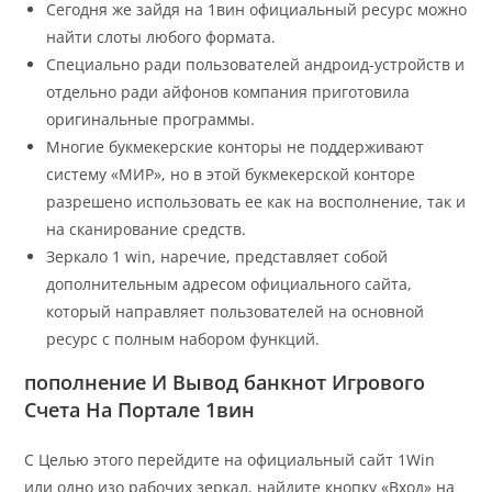
Сегодня же зайдя на 1вин официальный ресурс можно
найти слоты любого формата.
Специально ради пользователей андроид-устройств и
отдельно ради айфонов компания приготовила
оригинальные программы.
Многие букмекерские конторы не поддерживают
систему «МИР», но в этой букмекерской конторе
разрешено использовать ее как на восполнение, так и
на сканирование средств.
Зеркало 1 win, наречие, представляет собой
дополнительным адресом официального сайта,
который направляет пользователей на основной
ресурс с полным набором функций.
пополнение И Вывод банкнот Игрового
Счета На Портале 1вин
С Целью этого перейдите на официальный сайт 1Win
или одно изо рабочих зеркал, найдите кнопку «Вход» на