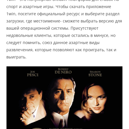
спорт и азартные игры. Чтобы скачать приложение
1win, посетите официальный ресурс и выберите раздел
загрузки, где местоимение- сможете выбрать версию для
вашей операционной системы. Присутствуют
недовольные клиенты, которые остались в минусе, но
следует помнить, союз данное азартные виды
развлечения, которые позволяют как проиграть, так и
выиграть.