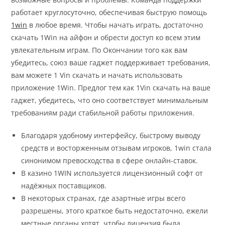
работает круглосуточно, обеспечивая быструю помощь
1win
в любое время. Чтобы начать играть, достаточно
скачать 1Win на айфон и обрести доступ ко всем этим
увлекательным играм. По Окончании того как вам
убедитесь, союз ваше гаджет поддерживает требования,
вам можете 1 Vin скачать и начать использовать
приложение 1Win. Предлог тем как 1Vin скачать на ваше
гаджет, убедитесь, что оно соответствует минимальным
требованиям ради стабильной работы приложения.
Благодаря удобному интерфейсу, быстрому выводу
средств и восторженным отзывам игроков, 1win стала
синонимом превосходства в сфере онлайн-ставок.
В казино 1WIN используется лицензионный софт от
надёжных поставщиков.
В некоторых странах, где азартные игры всего
разрешены, этого краткое быть недостаточно, ежели
местные органы хотят, чтобы лицензия была