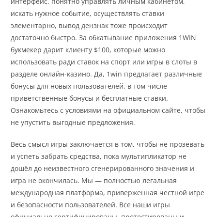
интерфейс, понятно управлять личным кабинетом,
искать нужное событие, осуществлять ставки
элементарно, вывод дензнак тоже происходит
достаточно быстро. За обкатывание приложения 1WIN
букмекер дарит клиенту $100, которые можно
использовать ради ставок на спорт или игры в слоты в
разделе онлайн-казино. Да, 1win предлагает различные
бонусы для новых пользователей, в том числе
приветственные бонусы и бесплатные ставки.
Ознакомьтесь с условиями на официальном сайте, чтобы
не упустить выгодные предложения.
Весь смысл игры заключается в том, чтобы не прозевать
и успеть забрать средства, пока мультипликатор не
дошёл до неизвестного сгенерированного значения и
игра не окончилась. Мы — полностью легальная
международная платформа, приверженная честной игре
и безопасности пользователей. Все наши игры
официально сертифицированы, протестированы и