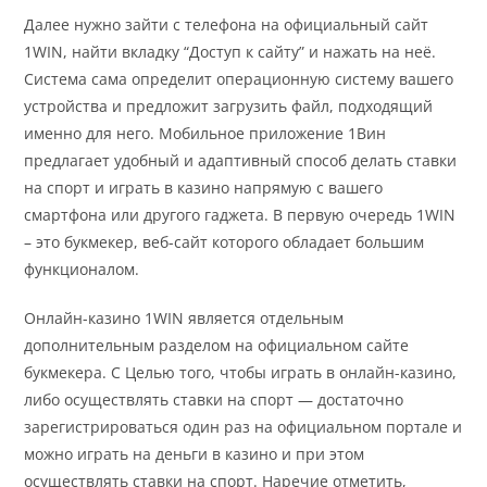
Далее нужно зайти с телефона на официальный сайт
1WIN, найти вкладку “Доступ к сайту” и нажать на неё.
Система сама определит операционную систему вашего
устройства и предложит загрузить файл, подходящий
именно для него. Мобильное приложение 1Вин
предлагает удобный и адаптивный способ делать ставки
на спорт и играть в казино напрямую с вашего
смартфона или другого гаджета. В первую очередь 1WIN
– это букмекер, веб-сайт которого обладает большим
функционалом.
Онлайн-казино 1WIN является отдельным
дополнительным разделом на официальном сайте
букмекера. С Целью того, чтобы играть в онлайн-казино,
либо осуществлять ставки на спорт — достаточно
зарегистрироваться один раз на официальном портале и
можно играть на деньги в казино и при этом
осуществлять ставки на спорт. Наречие отметить,