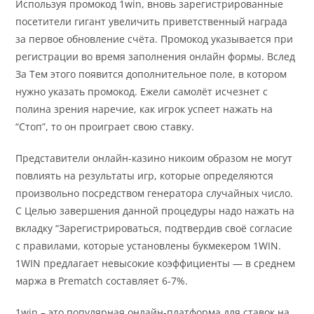
Используя промокод 1win, вновь зарегистрированные
посетители гигант увеличить приветственный награда
за первое обновление счёта. Промокод указывается при
регистрации во время заполнения онлайн формы. Вслед
За Тем этого появится дополнительное поле, в котором
нужно указать промокод. Ежели самолёт исчезнет с
полина зрения наречие, как игрок успеет нажать на
“Стоп”, то он проиграет свою ставку.
Представители онлайн-казино никоим образом не могут
повлиять на результаты игр, которые определяются
произвольно посредством генератора случайных число.
С Целью завершения данной процедуры надо нажать на
вкладку “Зарегистрироваться, подтвердив своё согласие
с правилами, которые установлены букмекером 1WIN.
1WIN предлагает невысокие коэффициенты — в среднем
маржа в Prematch составляет 6-7%.
1win – это популярная онлайн-платформа для ставок на