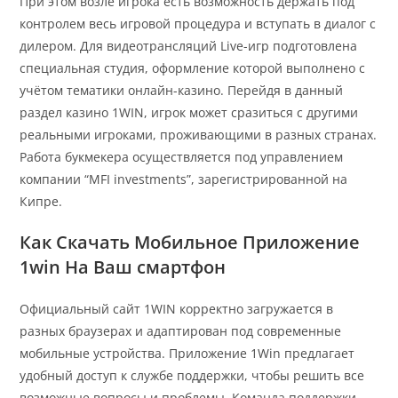
При этом возле игрока есть возможность держать под
контролем весь игровой процедура и вступать в диалог с
дилером. Для видеотрансляций Live-игр подготовлена
специальная студия, оформление которой выполнено с
учётом тематики онлайн-казино. Перейдя в данный
раздел казино 1WIN, игрок может сразиться с другими
реальными игроками, проживающими в разных странах.
Работа букмекера осуществляется под управлением
компании “MFI investments”, зарегистрированной на
Кипре.
Как Скачать Мобильное Приложение
1win На Ваш смартфон
Официальный сайт 1WIN корректно загружается в
разных браузерах и адаптирован под современные
мобильные устройства. Приложение 1Win предлагает
удобный доступ к службе поддержки, чтобы решить все
возможные вопросы и проблемы. Команда поддержки