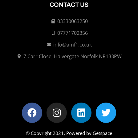
CONTACT US
03330063250
07771702356
info@amf1.co.uk
7 Carr Close, Halvergate Norfolk NR133PW
© Copyright 2021,
Powered by Getspace