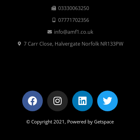
03330063250
07771702356
info@amf1.co.uk
7 Carr Close, Halvergate Norfolk NR133PW
© Copyright 2021,
Powered by Getspace