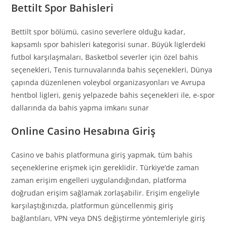
Bettilt Spor Bahisleri
Bettilt spor bölümü, casino severlere olduğu kadar,
kapsamlı spor bahisleri kategorisi sunar. Büyük liglerdeki
futbol karşılaşmaları, Basketbol severler için özel bahis
seçenekleri, Tenis turnuvalarında bahis seçenekleri, Dünya
çapında düzenlenen voleybol organizasyonları ve Avrupa
hentbol ligleri, geniş yelpazede bahis seçenekleri ile, e-spor
dallarında da bahis yapma imkanı sunar
Online Casino Hesabına Giriş
Casino ve bahis platformuna giriş yapmak, tüm bahis
seçeneklerine erişmek için gereklidir. Türkiye’de zaman
zaman erişim engelleri uygulandığından, platforma
doğrudan erişim sağlamak zorlaşabilir. Erişim engeliyle
karşılaştığınızda, platformun güncellenmiş giriş
bağlantıları, VPN veya DNS değiştirme yöntemleriyle giriş