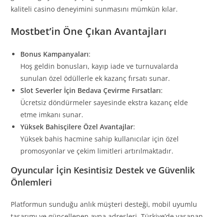
kaliteli casino deneyimini sunmasını mümkün kılar.
Mostbet’in Öne Çıkan Avantajları
Bonus Kampanyaları
:
Hoş geldin bonusları, kayıp iade ve turnuvalarda
sunulan özel ödüllerle ek kazanç fırsatı sunar.
Slot Severler İçin Bedava Çevirme Fırsatları
:
Ücretsiz döndürmeler sayesinde ekstra kazanç elde
etme imkanı sunar.
Yüksek Bahisçilere Özel Avantajlar
:
Yüksek bahis hacmine sahip kullanıcılar için özel
promosyonlar ve çekim limitleri artırılmaktadır.
Oyuncular İçin Kesintisiz Destek ve Güvenlik
Önlemleri
Platformun sunduğu anlık müşteri desteği, mobil uyumlu
tasarımı ve güncellenen ayna adresleri, Türkiye’de yaşanan