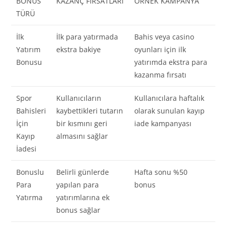
BONUS
KAZANÇ FIRSATLARI
ÖRNEK KAMPANYA
TÜRÜ
İlk
İlk para yatırmada
Bahis veya casino
Yatırım
ekstra bakiye
oyunları için ilk
Bonusu
yatırımda ekstra para
kazanma fırsatı
Spor
Kullanıcıların
Kullanıcılara haftalık
Bahisleri
kaybettikleri tutarın
olarak sunulan kayıp
İçin
bir kısmını geri
iade kampanyası
Kayıp
almasını sağlar
İadesi
Bonuslu
Belirli günlerde
Hafta sonu %50
Para
yapılan para
bonus
Yatırma
yatırımlarına ek
bonus sağlar