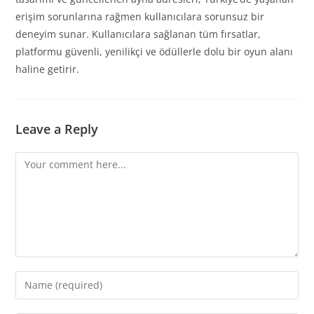
erişim sorunlarına rağmen kullanıcılara sorunsuz bir
deneyim sunar. Kullanıcılara sağlanan tüm fırsatlar,
platformu güvenli, yenilikçi ve ödüllerle dolu bir oyun alanı
haline getirir.
Leave a Reply