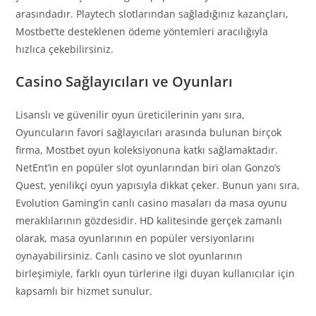
arasındadır. Playtech slotlarından sağladığınız kazançları,
Mostbet’te desteklenen ödeme yöntemleri aracılığıyla
hızlıca çekebilirsiniz.
Casino Sağlayıcıları ve Oyunları
Lisanslı ve güvenilir oyun üreticilerinin yanı sıra,
Oyuncuların favori sağlayıcıları arasında bulunan birçok
firma, Mostbet oyun koleksiyonuna katkı sağlamaktadır.
NetEnt’in en popüler slot oyunlarından biri olan Gonzo’s
Quest, yenilikçi oyun yapısıyla dikkat çeker. Bunun yanı sıra,
Evolution Gaming’in canlı casino masaları da masa oyunu
meraklılarının gözdesidir. HD kalitesinde gerçek zamanlı
olarak, masa oyunlarının en popüler versiyonlarını
oynayabilirsiniz. Canlı casino ve slot oyunlarının
birleşimiyle, farklı oyun türlerine ilgi duyan kullanıcılar için
kapsamlı bir hizmet sunulur.