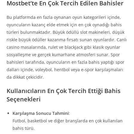
Mostbet’te En Çok Tercih Edilen Bahisler
Bu platformda en fazla oynanan oyun kategorileri içinde,
oyuncuların kazanç elde etmek için en çok oynadığı bahis
türleri bulunmaktadır. Büyük ödüllü slot makineleri, düşük
riskle büyük ödüller kazanma fırsatı sunan oyunlardır. Canlı
casino masalarında, rulet ve blackjack gibi klasik oyunlar
sosyalleşme ve gerçek kumarhane atmosferi sunar. Spor
bahisleri tarafında, oyuncuların en fazla bahis yaptığı spor
dalları içinde, voleybol, hentbol veya e-spor karşılaşmaları
da dikkat çekicidir.
Kullanıcıların En Çok Tercih Ettiği Bahis
Seçenekleri
Karşılaşma Sonucu Tahmini
:
Futbol, basketbol ve diğer branşlarda en çok kullanılan
bahis türü.