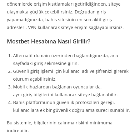
dönemlerde erişim kısıtlamaları getirildiğinden, siteye
ulaşmakta güçlük çekebilirsiniz. Doğrudan giriş
yapamadığınızda, bahis sitesinin en son aktif giriş
adresleri, VPN kullanarak siteye erişim sağlayabilirsiniz.
Mostbet Hesabına Nasıl Girilir?
Alternatif domain üzerinden bağlandığınızda, ana
sayfadaki giriş sekmesine girin.
Güvenli giriş işlemi için kullanıcı adı ve şifrenizi girerek
oturum açabilirsiniz.
Mobil cihazlardan bağlanan oyuncular da,
aynı giriş bilgilerini kullanarak siteye bağlanabilir.
Bahis platformunun güvenlik protokolleri gereği,
kullanıcılara ek bir güvenlik doğrulama süreci sunabilir.
Bu sistemle, bilgilerinin çalınma riskini minimuma
indirebilir.