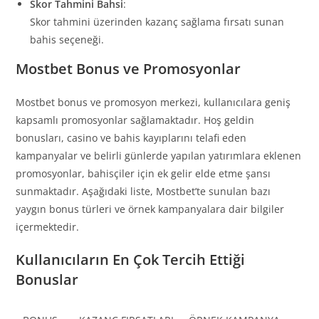
Skor Tahmini Bahsi
:
Skor tahmini üzerinden kazanç sağlama fırsatı sunan
bahis seçeneği.
Mostbet Bonus ve Promosyonlar
Mostbet bonus ve promosyon merkezi, kullanıcılara geniş
kapsamlı promosyonlar sağlamaktadır. Hoş geldin
bonusları, casino ve bahis kayıplarını telafi eden
kampanyalar ve belirli günlerde yapılan yatırımlara eklenen
promosyonlar, bahisçiler için ek gelir elde etme şansı
sunmaktadır. Aşağıdaki liste, Mostbet’te sunulan bazı
yaygın bonus türleri ve örnek kampanyalara dair bilgiler
içermektedir.
Kullanıcıların En Çok Tercih Ettiği
Bonuslar