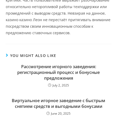
критики: часть пользователей выражает разочарование
относительно неторопливой работы техподдержки или
промедлений с выводом средств. Невзирая на данное,
казино казино Леон не перестаёт притягивать внимание
посредством своим инновационным способам к
предложению ставочных сервисов.
YOU MIGHT ALSO LIKE
Рассмотрение игорного заведения:
регистрационный процесс и бонусные
предложения
July 2, 2025
Виртуальное игорное заведение с быстрым
снятием средств и выгодными бонусами
June 20, 2025