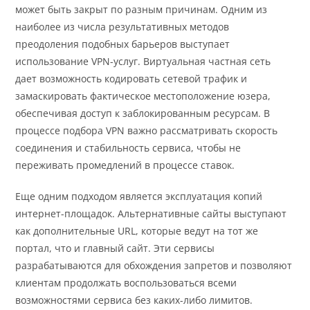
может быть закрыт по разным причинам. Одним из
наиболее из числа результативных методов
преодоления подобных барьеров выступает
использование VPN-услуг. Виртуальная частная сеть
дает возможность кодировать сетевой трафик и
замаскировать фактическое местоположение юзера,
обеспечивая доступ к заблокированным ресурсам. В
процессе подбора VPN важно рассматривать скорость
соединения и стабильность сервиса, чтобы не
переживать промедлений в процессе ставок.
Еще одним подходом является эксплуатация копий
интернет-площадок. Альтернативные сайты выступают
как дополнительные URL, которые ведут на тот же
портал, что и главный сайт. Эти сервисы
разрабатываются для обхождения запретов и позволяют
клиентам продолжать воспользоваться всеми
возможностями сервиса без каких-либо лимитов.