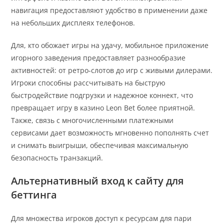
навигация предоставляют удобство в применении даже
на небольших дисплеях телефонов.
Для, кто обожает игры на удачу, мобильное приложение
игорного заведения предоставляет разнообразие
активностей: от ретро-слотов до игр с живыми дилерами.
Игроки способны рассчитывать на быструю
быстродействие подгрузки и надежное коннект, что
превращает игру в казино Leon Bet более приятной.
Также, связь с многочисленными платежными
сервисами дает возможность мгновенно пополнять счет
и снимать выигрыши, обеспечивая максимальную
безопасность транзакций.
Альтернативный вход к сайту для
беттинга
Для множества игроков доступ к ресурсам для пари