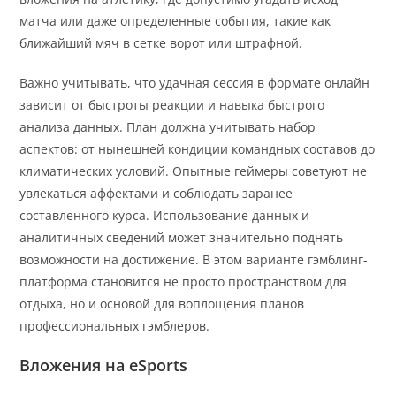
матча или даже определенные события, такие как
ближайший мяч в сетке ворот или штрафной.
Важно учитывать, что удачная сессия в формате онлайн
зависит от быстроты реакции и навыка быстрого
анализа данных. План должна учитывать набор
аспектов: от нынешней кондиции командных составов до
климатических условий. Опытные геймеры советуют не
увлекаться аффектами и соблюдать заранее
составленного курса. Использование данных и
аналитичных сведений может значительно поднять
возможности на достижение. В этом варианте гэмблинг-
платформа становится не просто пространством для
отдыха, но и основой для воплощения планов
профессиональных гэмблеров.
Вложения на eSports