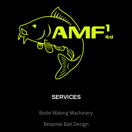
SERVICES
Boilie Making Machinery
Bespoke Bait Design