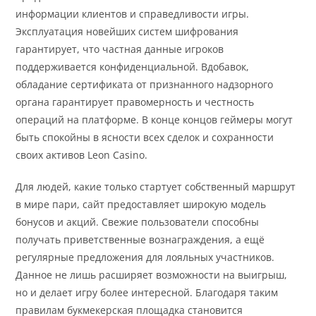
информации клиентов и справедливости игры.
Эксплуатация новейших систем шифрования
гарантирует, что частная данные игроков
поддерживается конфиденциальной. Вдобавок,
обладание сертификата от признанного надзорного
органа гарантирует правомерность и честность
операций на платформе. В конце концов геймеры могут
быть спокойны в ясности всех сделок и сохранности
своих активов Leon Casino.
Для людей, какие только стартует собственный маршрут
в мире пари, сайт предоставляет широкую модель
бонусов и акций. Свежие пользователи способны
получать приветственные вознаграждения, а ещё
регулярные предложения для лояльных участников.
Данное не лишь расширяет возможности на выигрыш,
но и делает игру более интересной. Благодаря таким
правилам букмекерская площадка становится