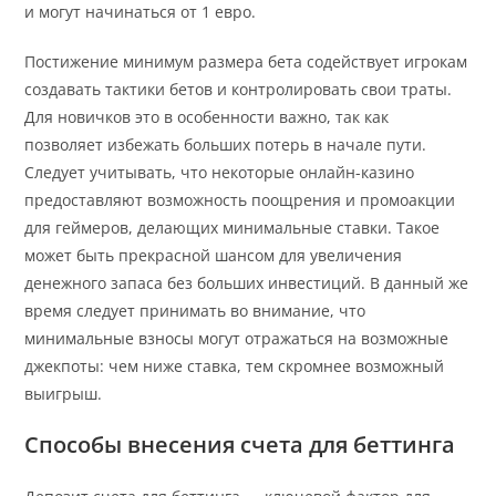
и могут начинаться от 1 евро.
Постижение минимум размера бета содействует игрокам
создавать тактики бетов и контролировать свои траты.
Для новичков это в особенности важно, так как
позволяет избежать больших потерь в начале пути.
Следует учитывать, что некоторые онлайн-казино
предоставляют возможность поощрения и промоакции
для геймеров, делающих минимальные ставки. Такое
может быть прекрасной шансом для увеличения
денежного запаса без больших инвестиций. В данный же
время следует принимать во внимание, что
минимальные взносы могут отражаться на возможные
джекпоты: чем ниже ставка, тем скромнее возможный
выигрыш.
Способы внесения счета для беттинга