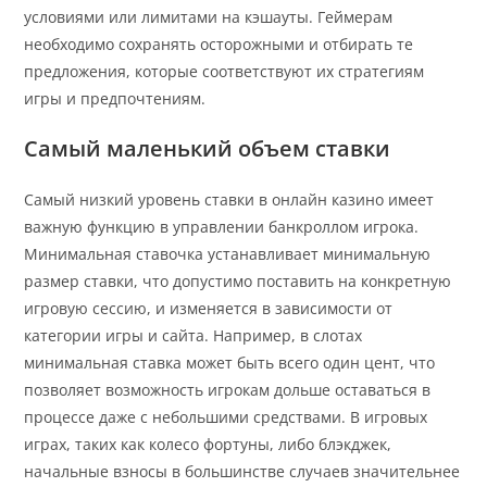
условиями или лимитами на кэшауты. Геймерам
необходимо сохранять осторожными и отбирать те
предложения, которые соответствуют их стратегиям
игры и предпочтениям.
Самый маленький объем ставки
Самый низкий уровень ставки в онлайн казино имеет
важную функцию в управлении банкроллом игрока.
Минимальная ставочка устанавливает минимальную
размер ставки, что допустимо поставить на конкретную
игровую сессию, и изменяется в зависимости от
категории игры и сайта. Например, в слотах
минимальная ставка может быть всего один цент, что
позволяет возможность игрокам дольше оставаться в
процессе даже с небольшими средствами. В игровых
играх, таких как колесо фортуны, либо блэкджек,
начальные взносы в большинстве случаев значительнее