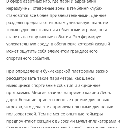
В сфере азартных игр, где пари и адреналин
неразлучны, ставочные зоны в гэмблинг-клубах
становятся все более привлекательными. Данные
разделы предлагают игрокам уникальную шанс не
только удовольствоваться обычными играми, но и
ставить на спортивные события. Это формирует
увлекательную среду, в обстановке которой каждый
может ощутить себя элементом грандиозного
спортивного события.
При определении букмекерской платформы важно
рассматривать такие параметры, как шансы,
имеющиеся спортивные события и акционные
программы. Многие казино, например казино Леон,
дарят большие приветственные премии для новых
игроков, что делает их привлекательными для новых
пользователей. Тем не менее опытные геймеры
предпочитают секции с высокими мультипликаторами и