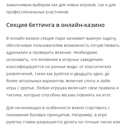
заманчивым выбором как для новых игроков, так и для
профессиональных участников.
Секция беттинга в онлайн-казино
В онлайн-казино секция пари занимает важную задачу,
обеспечивая пользователям возможность почувствовать
адреналин и проверить везение. Необходимо
осознавать, что вложения в игорных заведениях
классифицируются на разные виды: от классических
развлечений, таких как рулетка и двадцать одно, до
более актуальных вариантов, включая слоты и лайв-
игры с крупье. Любая игрушка включает свои правила и
тактики, которые способны весьма повлиять на итог.
Для начинающих в особенности важно стартовать с
понимания базовых принципов. Например, в игре
рулетка ставки разрешается делать на точные числа или