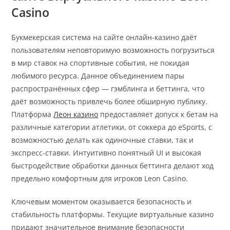
Casino
Букмекерская система на сайте онлайн-казино даёт
пользователям неповторимую возможность погрузиться
в мир ставок на спортивные события, не покидая
любимого ресурса. Данное объединением пары
распространённых сфер — гэмблинга и беттинга, что
даёт возможность привлечь более обширную публику.
Платформа
Леон казино
предоставляет допуск к бетам на
различные категории атлетики, от соккера до eSports, с
возможностью делать как одиночные ставки, так и
экспресс-ставки. Интуитивно понятный UI и высокая
быстродействие обработки данных беттинга делают ход
предельно комфортным для игроков Leon Casino.
Ключевым моментом оказывается безопасность и
стабильность платформы. Текущие виртуальные казино
придают значительное внимание безопасности