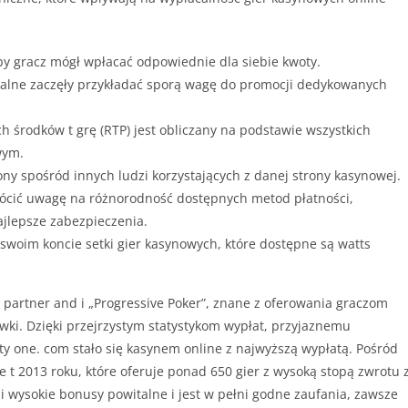
by gracz mógł wpłacać odpowiednie dla siebie kwoty.
alne zaczęły przykładać sporą wagę do promocji dedykowanych
 środków t grę (RTP) jest obliczany na podstawie wszystkich
wym.
ony spośród innych ludzi korzystających z danej strony kasynowej.
rócić uwagę na różnorodność dostępnych metod płatności,
ajlepsze zabezpieczenia.
 swoim koncie setki gier kasynowych, które dostępne są watts
y partner and i „Progressive Poker”, znane z oferowania graczom
wki. Dzięki przejrzystym statystykom wypłat, przyjaznemu
ty one. com stało się kasynem online z najwyższą wypłatą. Pośród
t 2013 roku, które oferuje ponad 650 gier z wysoką stopą zwrotu 
 wysokie bonusy powitalne i jest w pełni godne zaufania, zawsze