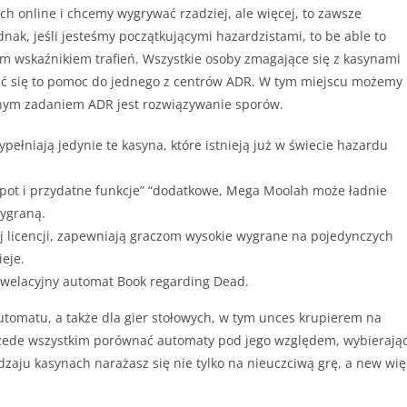
h online i chcemy wygrywać rzadziej, ale więcej, to zawsze
nak, jeśli jesteśmy początkującymi hazardzistami, to be able to
m wskaźnikiem trafień. Wszystkie osoby zmagające się z kasynami
cić się to pomoc do jednego z centrów ADR. W tym miejscu możemy
wnym zadaniem ADR jest rozwiązywanie sporów.
pełniają jedynie te kasyna, które istnieją już w świecie hazardu
ckpot i przydatne funkcje” “dodatkowe, Mega Moolah może ładnie
wygraną.
ej licencji, zapewniają graczom wysokie wygrane na pojedynczych
ieje.
ewelacyjny automat Book regarding Dead.
omatu, a także dla gier stołowych, w tym unces krupierem na
przede wszystkim porównać automaty pod jego względem, wybierają
odzaju kasynach narażasz się nie tylko na nieuczciwą grę, a new wię