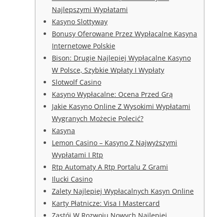
Najlepszymi Wypłatami
Kasyno Slottyway
Bonusy Oferowane Przez Wypłacalne Kasyna
Internetowe Polskie
Bison: Drugie Najlepiej Wypłacalne Kasyno
W Polsce, Szybkie Wpłaty I Wypłaty
Slotwolf Casino
Kasyno Wypłacalne: Ocena Przed Grą
Jakie Kasyno Online Z Wysokimi Wypłatami
Wygranych Możecie Polecić?
Kasyna
Lemon Casino – Kasyno Z Najwyższymi
Wypłatami I Rtp
Rtp Automaty A Rtp Portalu Z Grami
Ilucki Casino
Zalety Najlepiej Wypłacalnych Kasyn Online
Karty Płatnicze: Visa I Mastercard
Zastój W Rozwoju Nowych Najlepiej