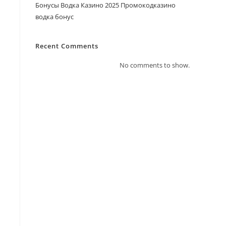
Бонусы Водка Казино 2025 Промокодказино
водка бонус
Recent Comments
No comments to show.