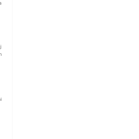
a
j
h
i