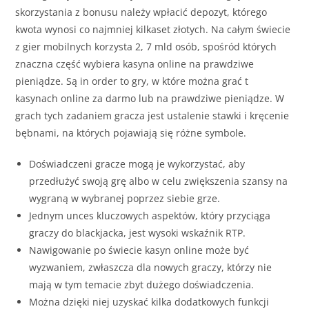
skorzystania z bonusu należy wpłacić depozyt, którego
kwota wynosi co najmniej kilkaset złotych. Na całym świecie
z gier mobilnych korzysta 2, 7 mld osób, spośród których
znaczna część wybiera kasyna online na prawdziwe
pieniądze. Są in order to gry, w które można grać t
kasynach online za darmo lub na prawdziwe pieniądze. W
grach tych zadaniem gracza jest ustalenie stawki i kręcenie
bębnami, na których pojawiają się różne symbole.
Doświadczeni gracze mogą je wykorzystać, aby
przedłużyć swoją grę albo w celu zwiększenia szansy na
wygraną w wybranej poprzez siebie grze.
Jednym unces kluczowych aspektów, który przyciąga
graczy do blackjacka, jest wysoki wskaźnik RTP.
Nawigowanie po świecie kasyn online może być
wyzwaniem, zwłaszcza dla nowych graczy, którzy nie
mają w tym temacie zbyt dużego doświadczenia.
Można dzięki niej uzyskać kilka dodatkowych funkcji