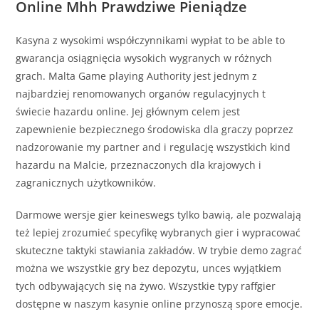
Online Mhh Prawdziwe Pieniądze
Kasyna z wysokimi współczynnikami wypłat to be able to
gwarancja osiągnięcia wysokich wygranych w różnych
grach. Malta Game playing Authority jest jednym z
najbardziej renomowanych organów regulacyjnych t
świecie hazardu online. Jej głównym celem jest
zapewnienie bezpiecznego środowiska dla graczy poprzez
nadzorowanie my partner and i regulację wszystkich kind
hazardu na Malcie, przeznaczonych dla krajowych i
zagranicznych użytkowników.
Darmowe wersje gier keineswegs tylko bawią, ale pozwalają
też lepiej zrozumieć specyfikę wybranych gier i wypracować
skuteczne taktyki stawiania zakładów. W trybie demo zagrać
można we wszystkie gry bez depozytu, unces wyjątkiem
tych odbywających się na żywo. Wszystkie typy raffgier
dostępne w naszym kasynie online przynoszą spore emocje.