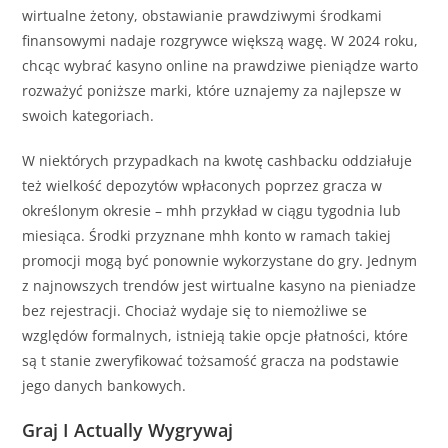
wirtualne żetony, obstawianie prawdziwymi środkami
finansowymi nadaje rozgrywce większą wagę. W 2024 roku,
chcąc wybrać kasyno online na prawdziwe pieniądze warto
rozważyć poniższe marki, które uznajemy za najlepsze w
swoich kategoriach.
W niektórych przypadkach na kwotę cashbacku oddziałuje
też wielkość depozytów wpłaconych poprzez gracza w
określonym okresie – mhh przykład w ciągu tygodnia lub
miesiąca. Środki przyznane mhh konto w ramach takiej
promocji mogą być ponownie wykorzystane do gry. Jednym
z najnowszych trendów jest wirtualne kasyno na pieniadze
bez rejestracji. Chociaż wydaje się to niemożliwe se
względów formalnych, istnieją takie opcje płatności, które
są t stanie zweryfikować tożsamość gracza na podstawie
jego danych bankowych.
Graj I Actually Wygrywaj