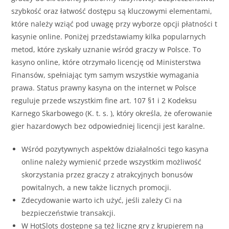
szybkość oraz łatwość dostępu są kluczowymi elementami,
które należy wziąć pod uwagę przy wyborze opcji płatności t
kasynie online. Poniżej przedstawiamy kilka popularnych
metod, które zyskały uznanie wśród graczy w Polsce. To
kasyno online, które otrzymało licencję od Ministerstwa
Finansów, spełniając tym samym wszystkie wymagania
prawa. Status prawny kasyna on the internet w Polsce
reguluje przede wszystkim fine art. 107 §1 i 2 Kodeksu
Karnego Skarbowego (K. t. s. ), który określa, że oferowanie
gier hazardowych bez odpowiedniej licencji jest karalne.
Wśród pozytywnych aspektów działalności tego kasyna
online należy wymienić przede wszystkim możliwość
skorzystania przez graczy z atrakcyjnych bonusów
powitalnych, a new także licznych promocji.
Zdecydowanie warto ich użyć, jeśli zależy Ci na
bezpieczeństwie transakcji.
W HotSlots dostępne są też liczne gry z krupierem na