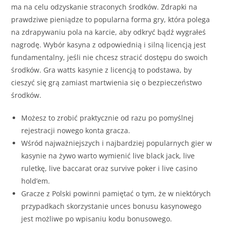
ma na celu odzyskanie straconych środków. Zdrapki na
prawdziwe pieniądze to popularna forma gry, która polega
na zdrapywaniu pola na karcie, aby odkryć bądź wygrałeś
nagrodę. Wybór kasyna z odpowiednią i silną licencją jest
fundamentalny, jeśli nie chcesz stracić dostępu do swoich
środków. Gra watts kasynie z licencją to podstawa, by
cieszyć się grą zamiast martwienia się o bezpieczeństwo
środków.
Możesz to zrobić praktycznie od razu po pomyślnej
rejestracji nowego konta gracza.
Wśród najważniejszych i najbardziej popularnych gier w
kasynie na żywo warto wymienić live black jack, live
ruletkę, live baccarat oraz survive poker i live casino
hold’em.
Gracze z Polski powinni pamiętać o tym, że w niektórych
przypadkach skorzystanie unces bonusu kasynowego
jest możliwe po wpisaniu kodu bonusowego.