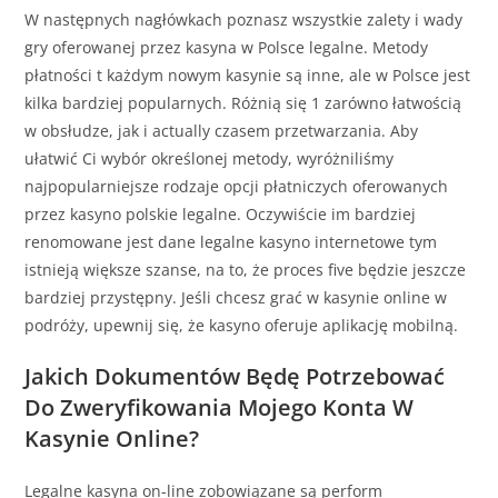
W następnych nagłówkach poznasz wszystkie zalety i wady
gry oferowanej przez kasyna w Polsce legalne. Metody
płatności t każdym nowym kasynie są inne, ale w Polsce jest
kilka bardziej popularnych. Różnią się 1 zarówno łatwością
w obsłudze, jak i actually czasem przetwarzania. Aby
ułatwić Ci wybór określonej metody, wyróżniliśmy
najpopularniejsze rodzaje opcji płatniczych oferowanych
przez kasyno polskie legalne. Oczywiście im bardziej
renomowane jest dane legalne kasyno internetowe tym
istnieją większe szanse, na to, że proces five będzie jeszcze
bardziej przystępny. Jeśli chcesz grać w kasynie online w
podróży, upewnij się, że kasyno oferuje aplikację mobilną.
Jakich Dokumentów Będę Potrzebować
Do Zweryfikowania Mojego Konta W
Kasynie Online?
Legalne kasyna on-line zobowiązane są perform