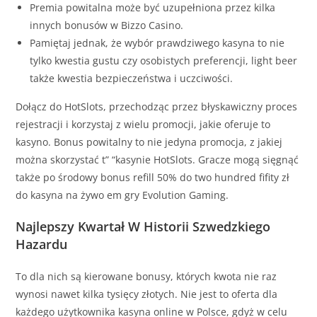
Premia powitalna może być uzupełniona przez kilka
innych bonusów w Bizzo Casino.
Pamiętaj jednak, że wybór prawdziwego kasyna to nie
tylko kwestia gustu czy osobistych preferencji, light beer
także kwestia bezpieczeństwa i uczciwości.
Dołącz do HotSlots, przechodząc przez błyskawiczny proces
rejestracji i korzystaj z wielu promocji, jakie oferuje to
kasyno. Bonus powitalny to nie jedyna promocja, z jakiej
można skorzystać t” “kasynie HotSlots. Gracze mogą sięgnąć
także po środowy bonus refill 50% do two hundred fifity zł
do kasyna na żywo em gry Evolution Gaming.
Najlepszy Kwartał W Historii Szwedzkiego
Hazardu
To dla nich są kierowane bonusy, których kwota nie raz
wynosi nawet kilka tysięcy złotych. Nie jest to oferta dla
każdego użytkownika kasyna online w Polsce, gdyż w celu