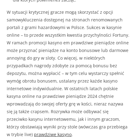
W sytuacji krytycznej gracze mogą skorzystać z opcji
samowykluczenia dostępnej na stronach renomowanych
portali z grami hazardowymi w Polsce. Sukces w kasynie
online – to przede wszystkim kwestia przychylności Fortuny.
W ramach promocji kasyno em prawdziwe pieniądze online
może przyznać pieniądze na konto bonusowe lub darmowe
annoying do gry w sloty. Co więcej, w niektórych
przypadkach nagrody zdobyte za pomocą bonusu bez
depozytu, można wypłacić – w tym celu wystarczy spełnić
wymóg obrotu bonusem, ustalany przez każde kasyno
internetowe indywidualnie. W ostatnich latach polskie
kasyna online na prawdziwe pieniądze 2024 chętnie
wprowadzają do swojej oferty grę w kości, nieraz nazywa
się ją także crapsem. Rozrywka może odbywać się
przeciwko kasynu internetowemu, jak i innym graczom,
którzy obstawiają wyniki przy stole (wówczas gra przebiega
w trybie live)
prawdziwe kasyno
.