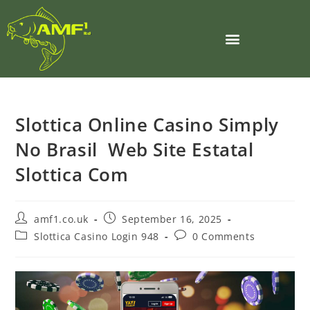
Slottica Online Casino Simply
No Brasil ️ Web Site Estatal
Slottica Com
amf1.co.uk
September 16, 2025
Slottica Casino Login 948
0 Comments