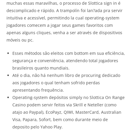
muchas essas maravilhas, o processo de Slottica sign in é
descomplicado e rápido. A trampolín foi lan?ada pra servir
intuitiva e acessível, permitindo la cual operating-system
jogadores comecem a jogar seus games favoritos com
apenas alguns cliques, venha a ser através de dispositivos
móveis ou pc.
Esses métodos são eleitos com bottom em sua eficiência,
segurança e conveniência, atendendo total jogadores
brasileiros quanto mundiais.
Até o dia, não há nenhum libro de procuring dedicado
aos jogadores o qual tenham sofrido perdas
apresentando frequência.
Operating-system depósitos simply no Slottica On Range
Casino podem servir feitos via Skrill e Neteller (como
atajo ao Paypal), EcoPayz, QIWI, MasterCard, Australian
Visa, Papara, Sofort, bem como durante meio de
deposito pelo Yahoo Play.