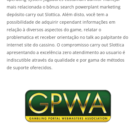
mais relacionada o bônus search powerplant marketing
depósito carry out Slottica. Além disto, você tem a
possibilidade de adquirir cependant informações em
relação à diversos aspectos do game, relatar o
problematica et receber orientação no talk ao palpitante do
internet site do cassino. O compromisso carry out Slottica
apresentando a excelência zero atendimento ao usuario é
indiscutible através da qualidade e por gama de métodos
de suporte oferecidos.