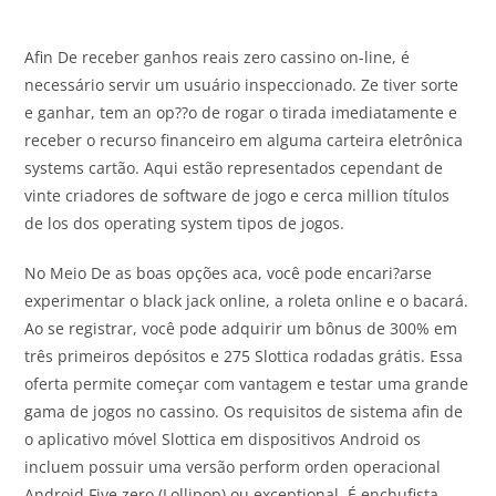
Afin De receber ganhos reais zero cassino on-line, é
necessário servir um usuário inspeccionado. Ze tiver sorte
e ganhar, tem an op??o de rogar o tirada imediatamente e
receber o recurso financeiro em alguma carteira eletrônica
systems cartão. Aqui estão representados cependant de
vinte criadores de software de jogo e cerca million títulos
de los dos operating system tipos de jogos.
No Meio De as boas opções aca, você pode encari?arse
experimentar o black jack online, a roleta online e o bacará.
Ao se registrar, você pode adquirir um bônus de 300% em
três primeiros depósitos e 275 Slottica rodadas grátis. Essa
oferta permite começar com vantagem e testar uma grande
gama de jogos no cassino. Os requisitos de sistema afin de
o aplicativo móvel Slottica em dispositivos Android os
incluem possuir uma versão perform orden operacional
Android Five.zero (Lollipop) ou exceptional. É enchufista