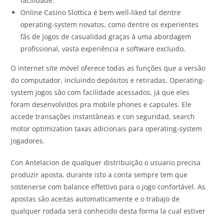
facilidade.
Online Casino Slottica é bem well-liked tal dentre
operating-system novatos, como dentre os experientes
fãs de jogos de casualidad graças à uma abordagem
profissional, vasta experiência e software excluido.
O internet site móvel oferece todas as funções que a versão
do computador, incluindo depósitos e retiradas. Operating-
system jogos são com facilidade acessados, já que eles
foram desenvolvidos pra mobile phones e capsules. Ele
accede transações instantâneas e con seguridad, search
motor optimization taxas adicionais para operating-system
jogadores.
Con Antelacion de qualquer distribuição o usuario precisa
produzir aposta, durante isto a conta sempre tem que
sostenerse com balance effettivo para o jogo confortável. As
apostas são aceitas automaticamente e o trabajo de
qualquer rodada será conhecido desta forma la cual estiver