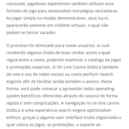
concluído. Jogadores experientes também utilizam esse
formato de jogo para desenvolver estratégias vencedoras.
Ao jogar simply no modos demonstration, seus lucro
aparecerão somente em créditos virtuais, o qual não
podem se tornar sacados.
O processo foi otimizado para novos usuários, la cual
receberão alguma chollo de boas-vindas assim o qual
registrarem a conta, podendo examinar o catálogo de jogos
e promoções especiais. O On Line Casino Slottica também
da voie o uso de redes sociais ou conta perform Search
engines afin de facilitar ainda também o acesso. Desta
Forma, você pode começar a aproveitar todos operating-
system benefícios oferecidos através do cassino de forma
rápida e sem complicações. A navegação no on line casino
Slottica é uma experiência search engine optimization
esforço, graças a alguma user interface muito organizada o
qual coloca os jogos, as promoções, o suporte ao