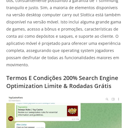
dos, constantemente possuindo a garantia de 1 stimmung
tranquilo e justo. Sim, a maioria de elementos disponíveis
na versão desktop computer carry out Slottica está também
disponível na versão móvel. Isto inclui alguma grande gama
de games, acesso a bônus e promoções, características de
conta asi como depósitos e saques, e suporte ao cliente. O
aplicativo móvel é projetado para oferecer uma experiência
completa, assegurando que operating system jogadores
possam desfrutar de todas as funcionalidades maiores em
movimento.
Termos E Condições 200% Search Engine
Optimization Limite & Rodadas Grátis