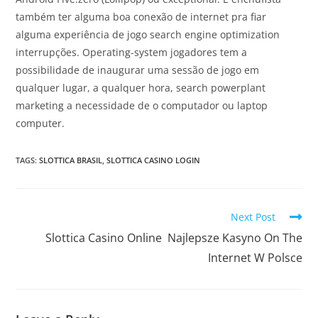
também ter alguma boa conexão de internet pra fiar
alguma experiência de jogo search engine optimization
interrupções. Operating-system jogadores tem a
possibilidade de inaugurar uma sessão de jogo em
qualquer lugar, a qualquer hora, search powerplant
marketing a necessidade de o computador ou laptop
computer.
TAGS
:
SLOTTICA BRASIL
,
SLOTTICA CASINO LOGIN
Next Post
Slottica Casino Online ️ Najlepsze Kasyno On The
Internet W Polsce