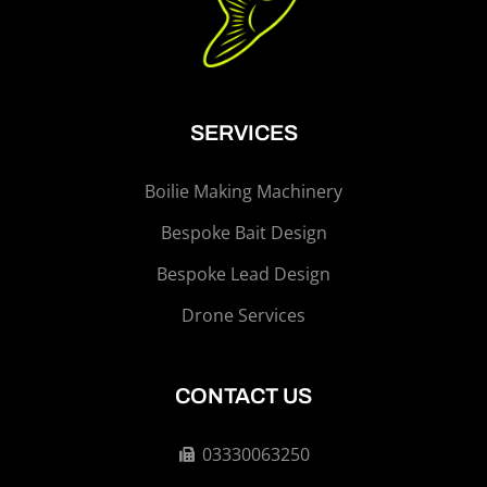
SERVICES
Boilie Making Machinery
Bespoke Bait Design
Bespoke Lead Design
Drone Services
CONTACT US
03330063250