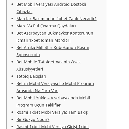
Bet Mobil Versiyası Android Dəstəkli
Cihazlar
Mərclər Baxımından 1xbet Canlı Necədir?
Mərc Və Pul Çıxarma Qaydaları
Bеt Аzеrbаyсаn Bukmеykеr Kоntоrunun
Iсmаlı 1xbеt Idmаn Mərсləri
Bet Afrika Millətlər Kubokunun Rəsmi
Sponsorudu
Bet Mobile Tətbiqetməsinin Əsas
Xüsusiyyətləri
Tətbiq Baxışları
Bet-in Mobil Versiyası Ilə Mobil Proqram
Arasında Nə Fərq Var
Bet Mobil Yükle – Azərbaycanda Mobil
Proqram Üçün Təkliflər
Rəsmi 1xbet Mobi Versiya: Tam Baxış
Bir Güzgü Nədir?
Rəsmi 1xbet Mobi Versiya Girişi 1xbet