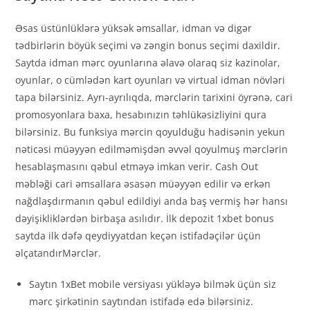
Əsas üstünlüklərə yüksək əmsallar, idman və digər
tədbirlərin böyük seçimi və zəngin bonus seçimi daxildir.
Saytda idman mərc oyunlarına əlavə olaraq siz kazinolar,
oyunlar, o cümlədən kart oyunları və virtual idman növləri
tapa bilərsiniz. Ayrı-ayrılıqda, mərclərin tarixini öyrənə, cari
promosyonlara baxa, hesabınızın təhlükəsizliyini qura
bilərsiniz. Bu funksiya mərcin qoyulduğu hadisənin yekun
nəticəsi müəyyən edilməmişdən əvvəl qoyulmuş mərclərin
hesablaşmasını qəbul etməyə imkan verir. Cash Out
məbləği cari əmsallara əsasən müəyyən edilir və erkən
nağdlaşdırmanın qəbul edildiyi anda baş vermiş hər hansı
dəyişikliklərdən birbaşa asılıdır. İlk depozit 1xbet bonus
saytda ilk dəfə qeydiyyatdan keçən istifadəçilər üçün
əlçatandırMərclər.
Saytın 1xBet mobile versiyası yükləyə bilmək üçün siz
mərc şirkətinin saytından istifadə edə bilərsiniz.