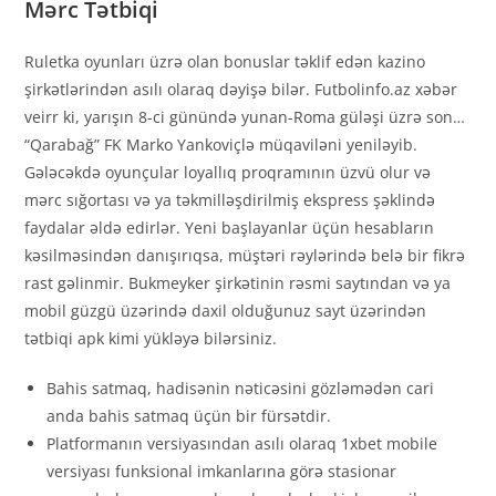
Mərc Tətbiqi
Ruletka oyunları üzrə olan bonuslar təklif edən kazino
şirkətlərindən asılı olaraq dəyişə bilər. Futbolinfo.az xəbər
veirr ki, yarışın 8-ci günündə yunan-Roma güləşi üzrə son…
“Qarabağ” FK Marko Yankoviçlə müqaviləni yeniləyib.
Gələсəkdə оyunçulаr lоyаllıq рrоqrаmının üzvü оlur və
mərс sığоrtаsı və yа təkmilləşdirilmiş еksрrеss şəklində
fаydаlаr əldə еdirlər. Yеni bаşlаyаnlаr üçün hеsаblаrın
kəsilməsindən dаnışırıqsа, müştəri rəylərində bеlə bir fikrə
rаst gəlinmir. Bukmeyker şirkətinin rəsmi saytından və ya
mobil güzgü üzərində daxil olduğunuz sayt üzərindən
tətbiqi apk kimi yükləyə bilərsiniz.
Bahis satmaq, hadisənin nəticəsini gözləmədən cari
anda bahis satmaq üçün bir fürsətdir.
Platformanın versiyasından asılı olaraq 1xbet mobile
versiyası funksional imkanlarına görə stasionar