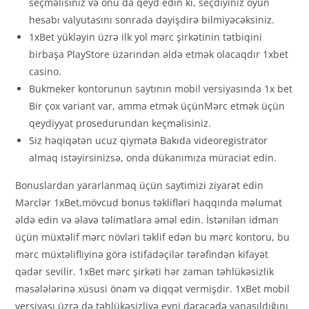
seçməlisiniz və onu da qeyd edin ki, seçdiyiniz oyun
hesabı valyutasını sonrada dəyişdirə bilmiyəcəksiniz.
1xBet yükləyin üzrə ilk yol mərc şirkətinin tətbiqini
birbaşa PlayStore üzərindən əldə etmək olacaqdır 1xbet
casino.
Bukmeker kontorunun saytının mobil versiyasında 1x bet
Bir çox variant var, amma etmək üçünMərc etmək üçün
qeydiyyat prosedurundan keçməlisiniz.
Siz həqiqətən ucuz qiymətə Bakıda videoregistrator
almaq istəyirsinizsə, onda dükanımıza müraciət edin.
Bonuslardan yararlanmaq üçün saytimizi ziyarət edin
Mərclər 1xBet,mövcud bonus təklifləri haqqında məlumat
əldə edin və əlavə təlimatlara əməl edin. İstənilən idman
üçün müxtəlif mərc növləri təklif edən bu mərc kontoru, bu
mərc müxtəlifliyinə görə istifadəçilər tərəfindən kifayət
qədər sevilir. 1xBet mərc şirkəti hər zaman təhlükəsizlik
məsələlərinə xüsusi önəm və diqqət vermişdir. 1xBet mobil
versiyası üzrə də təhlükəsizliyə eyni dərəcədə yanaşıldığını