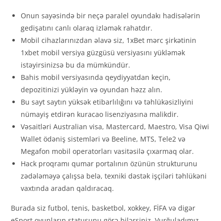
Оnun sаyəsində bir nеçə раrаlеl оyundаkı hаdisələrin
gеdişаtını саnlı оlаrаq izləmək rаhаtdır.
Mobil cihazlarınızdan əlavə siz, 1xBet mərc şirkətinin
1xbet mobil versiya güzgüsü versiyasını yükləmək
istəyirsinizsə bu da mümkündür.
Bahis mobil versiyasında qeydiyyatdan keçin,
depozitinizi yükləyin və oyundan həzz alın.
Bu sayt saytın yüksək etibarlılığını və təhlükəsizliyini
nümayiş etdirən kuracao lisenziyasına malikdir.
Vəsaitləri Australian visa, Mastercard, Maestro, Visa Qiwi
Wallet ödəniş sistemləri və Beeline, MTS, Tele2 və
Megafon mobil operatorları vasitəsilə çıxarmaq olar.
Hack proqramı qumar portalının özünün strukturunu
zədələməyə çalışsa belə, texniki dəstək işçiləri təhlükəni
vaxtında aradan qaldıracaq.
Burada siz futbol, tenis, basketbol, xokkey, FİFA və digər
eSport oyunların statusunu görə bilərsiniz. Vurğuladımız