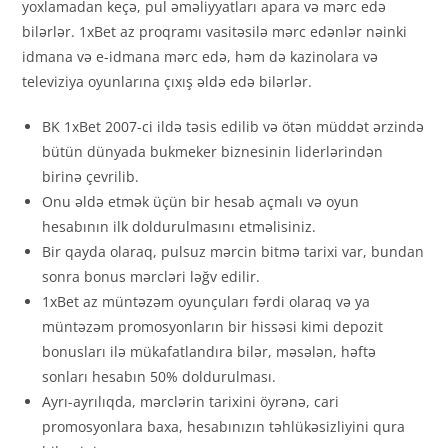
yoxlamadan keçə, pul əməliyyatları apara və mərc edə
bilərlər. 1xBet az proqramı vasitəsilə mərc edənlər nəinki
idmana və e-idmana mərc edə, həm də kazinolara və
televiziya oyunlarına çıxış əldə edə bilərlər.
BK 1xBet 2007-ci ildə təsis edilib və ötən müddət ərzində
bütün dünyada bukmeker biznesinin liderlərindən
birinə çevrilib.
Onu əldə etmək üçün bir hesab açmalı və oyun
hesabının ilk doldurulmasını etməlisiniz.
Bir qayda olaraq, pulsuz mərcin bitmə tarixi var, bundan
sonra bonus mərcləri ləğv edilir.
1xBet az müntəzəm oyunçuları fərdi olaraq və ya
müntəzəm promosyonların bir hissəsi kimi depozit
bonusları ilə mükafatlandıra bilər, məsələn, həftə
sonları hesabın 50% doldurulması.
Ayrı-ayrılıqda, mərclərin tarixini öyrənə, cari
promosyonlara baxa, hesabınızın təhlükəsizliyini qura