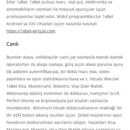
bilər 1xBet. 1xBet pulsuz mərc, real pul, elektronika və
avtomobillərin rəsmləri ilə mövcud oyunçular üçün
promosyonlar təşkil edin. Mobil proqramMərclər 1xBet
Android və iOS cihazları üçün nəzərdə tutulub
https://1xbet-giris24.com
.
Canlı
Bundan əlavə, istifadəçilər canlı çat vasitəsilə texniki dəstək
operatorları ilə əlaqə saxlaya, giriş üçün əlavə qoruma qura
(iki addımlı autentifikasiya), bir kliklə mərc edə, video
yayımlara və oyun statistikasına baxa və s. Hesabı Mərclər
1xBet Visa, Mastercard, Maestro, Visa Qiwi Wallet,
Webmoney ödəniş sistemləri ile doldurun, həmçinin Scrill,
Perfect Money və kriptovalyuta pul kisələri vasitəsilə
mümkündür. Minimum hesab doldurulmasının məbləği 50-
dir AZN bütün ödəniş üsulları üçün. Şirkət müştərinin oyun
hesabının doldurulması xərclərini ödəyir. Vəsaitləri Visa,
Mastercard, Maestro, Visa Qiwi Wallet ödəniş sistemləri və