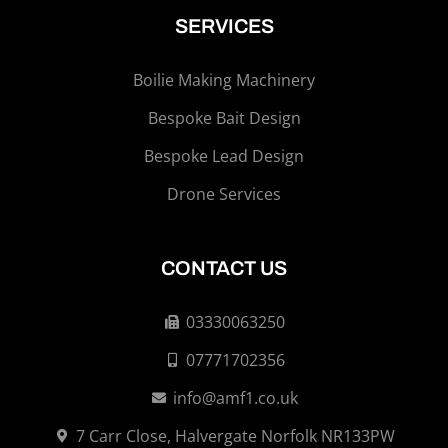
SERVICES
Boilie Making Machinery
Bespoke Bait Design
Bespoke Lead Design
Drone Services
CONTACT US
03330063250
07771702356
info@amf1.co.uk
7 Carr Close, Halvergate Norfolk NR133PW