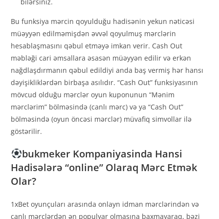
bilərsiniz.
Bu funksiya mərcin qoyulduğu hadisənin yekun nəticəsi
müəyyən edilməmişdən əvvəl qoyulmuş mərclərin
hesablaşmasını qəbul etməyə imkan verir. Cash Out
məbləği cari əmsallara əsasən müəyyən edilir və erkən
nağdlaşdırmanın qəbul edildiyi anda baş vermiş hər hansı
dəyişikliklərdən birbaşa asılıdır. “Cash Out” funksiyasının
mövcud olduğu mərclər oyun kuponunun “Mənim
mərclərim” bölməsində (canlı mərc) və ya “Cash Out”
bölməsində (oyun öncəsi mərclər) müvafiq simvollar ilə
göstərilir.
bukmeker Kompaniyasinda Hansi
Hadisələrə “online” Olaraq Mərc Etmək
Olar?
1xBet oyunçuları arasında onlayn idman mərclərindən və
canlı mərclərdən ən populyar olmasına baxmayaraq, bəzi