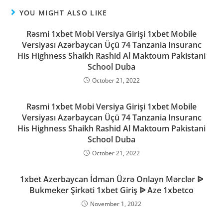
YOU MIGHT ALSO LIKE
Rəsmi 1xbet Mobi Versiya Girişi 1xbet Mobile
Versiyası Azərbaycan Üçü 74 Tanzania Insuranc
His Highness Shaikh Rashid Al Maktoum Pakistani
School Duba
October 21, 2022
Rəsmi 1xbet Mobi Versiya Girişi 1xbet Mobile
Versiyası Azərbaycan Üçü 74 Tanzania Insuranc
His Highness Shaikh Rashid Al Maktoum Pakistani
School Duba
October 21, 2022
1xbet Azerbaycan İdman Üzrə Onlayn Mərclər ᐉ
Bukmeker Şirkəti 1xbet Giriş ᐉ Aze 1xbetco
November 1, 2022