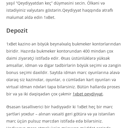
yaşıl “Qeydiyyatdan keç” düyməsini secin. Ölkəni və
istədiyiniz valyutanı göstərin.Qeydiyyat haqqında ətraflı
məlumat əldə edin 1xBet.
Depozit
1xBet kazino ən böyük beynəlxalq bukmeker kontorlarından
biridir. Hazırda bukmeker kontorundan 400 mindən çox
daimi ziyarətçi istifadə edir. Əsas üstünlüklərə yüksək
əmsallar, idman və digər tədbirlərin böyük seçimi və zəngin
bonus seçimi daxildir. Saytda idman mərc oyunlarına əlavə
olaraq siz kazinolar, oyunlar, o cümlədən kart oyunları və
virtual idman növləri tapa bilərsiniz. Bütün hallarda proses
bir və ya iki dəqiqədən çox çəkmir
1xbet qeydiyyat
.
Əsasən təsəlliverici bir hədiyyədir ki 1xBet heç bir mərc
şərtləri yoxdur – alınan vəsaiti geri götürə və ya istənilən
mərc üçün pulsuz mərcdən istifadə edə bilərsiniz.