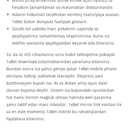
Bonus proqramlarında iştirak etmək üçün oyunçu öz
hesabını tamamlamalı və məlumatları doldurmalıdır.
Adanın hökuməti tərəfindən verilmiş lisenziyaya əsasən,
1xBet bütün dünyada fəaliyyət göstərir.
Sürətli bir şəkildə mərc şirkətinin saytında öz
qeydiyyatınızı tamamlamaq istəyirsinizsə, bunu siz
telefon vasitəsilə qeydiyyatdan keçərək edə bilərsiniz.
Siz də öz IOS cihazlarınız üzrə mobil tətbiqetmə yükləyib
1xBet download üstünlüklərindən yararlana bilərsiniz.
Bundan sonra isə yalnız geriyə qalan 1xBet mobile phone
versiyası tətbiqi yükləmək olacaqdır. Ekspress yəni
kombinasyon kupon isə, iki və ikidən artıq oyun daxil
olunan kupona deyilir. Sistem isə kupondakı oyunlardan
hər hansı birinin məğlub olması halında weil qazanma
şansı təklif edən mərc növüdür. 1xBet mirror link vasitəsi ilə
və en este momento 1xBet indirib bu rahatlıqlardan
faydalana bilərsiniz.