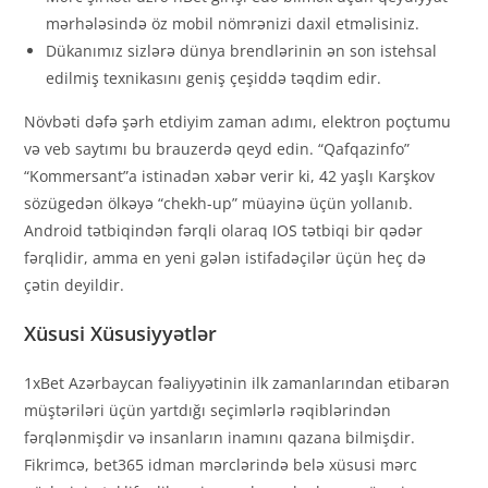
mərhələsində öz mobil nömrənizi daxil etməlisiniz.
Dükanımız sizlərə dünya brendlərinin ən son istehsal
edilmiş texnikasını geniş çeşiddə təqdim edir.
Növbəti dəfə şərh etdiyim zaman adımı, elektron poçtumu
və veb saytımı bu brauzerdə qeyd edin. “Qafqazinfo”
“Kommersant”a istinadən xəbər verir ki, 42 yaşlı Karşkov
sözügedən ölkəyə “chekh-up” müayinə üçün yollanıb.
Android tətbiqindən fərqli olaraq IOS tətbiqi bir qədər
fərqlidir, amma en yeni gələn istifadəçilər üçün heç də
çətin deyildir.
Xüsusi Xüsusiyyətlər
1xBet Azərbaycan fəaliyyətinin ilk zamanlarından etibarən
müştəriləri üçün yartdığı seçimlərlə rəqiblərindən
fərqlənmişdir və insanların inamını qazana bilmişdir.
Fikrimcə, bet365 idman mərclərində belə xüsusi mərc