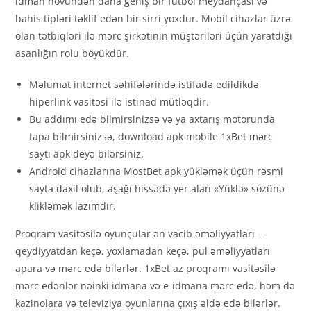
idman növündən daha geniş bir futbol meydançası və
bahis tipləri təklif edən bir sirri yoxdur. Mobil cihazlar üzrə
olan tətbiqləri ilə mərc şirkətinin müştəriləri üçün yaratdığı
asanlığın rolu böyükdür.
Məlumat internet səhifələrində istifadə edildikdə
hiperlink vasitəsi ilə istinad mütləqdir.
Bu addımı edə bilmirsinizsə və ya axtarış motorunda
tapa bilmirsinizsə, download apk mobile 1xBet mərc
saytı apk deyə bilərsiniz.
Android cihazlarına MostBet apk yükləmək üçün rəsmi
sayta daxil olub, aşağı hissədə yer alan «Yüklə» sözünə
klikləmək lazımdır.
Proqram vasitəsilə oyunçular ən vacib əməliyyatları –
qeydiyyatdan keçə, yoxlamadan keçə, pul əməliyyatları
apara və mərc edə bilərlər. 1xBet az proqramı vasitəsilə
mərc edənlər nəinki idmana və e-idmana mərc edə, həm də
kazinolara və televiziya oyunlarına çıxış əldə edə bilərlər.