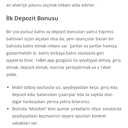
ən əlverişli yolunu seçmək imkanı əldə edirlər.
İlk Depozit Bonusu
Bir çox pulsuz bahis və depozit bonusları yalnız Express
bahisləri üçün əlçatan olsa da, yeni oyunçular bəzən bir
bahisdə bahis etmək imkanı var. Şərtlər və şərtlər həmişə
göstərməlidir ki, bahis birbaşa bahis vasitəsilə geri
qaytarıla bilər. 1xBet app güzgüsü ilə qeydiyyat olmaq, giriş
etmək, depozit etmək, mərclər yerləşdirmək və s 1xbet
yükle.
Mobil tətbiq vasitəsilə siz, qeydiyyatdan keçə, giriş edə,
depozit edə, balansdan çıxarışlar edə və saytda olan
digər funksiyaları yerinə yetirə bilərsiniz.
Əslində “Mostbet” kimi qumar şirkətlərin ofşor zonalarda
qeydiyyatdan keçməsinin teyare oyunlari konkret
səbəbləri var.