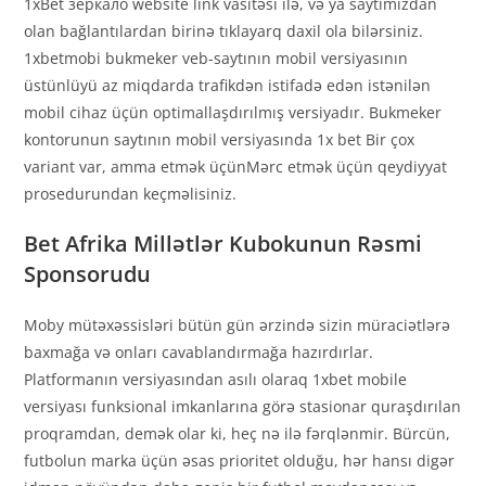
1xBet зеркало website link vasitəsi ilə, və ya saytımızdan
olan bağlantılardan birinə tıklayarq daxil ola bilərsiniz.
1xbetmobi bukmeker veb-saytının mobil versiyasının
üstünlüyü az miqdarda trafikdən istifadə edən istənilən
mobil cihaz üçün optimallaşdırılmış versiyadır. Bukmeker
kontorunun saytının mobil versiyasında 1x bet Bir çox
variant var, amma etmək üçünMərc etmək üçün qeydiyyat
prosedurundan keçməlisiniz.
Bet Afrika Millətlər Kubokunun Rəsmi
Sponsorudu
Moby mütəxəssisləri bütün gün ərzində sizin müraciətlərə
baxmağa və onları cavablandırmağa hazırdırlar.
Platformanın versiyasından asılı olaraq 1xbet mobile
versiyası funksional imkanlarına görə stasionar quraşdırılan
proqramdan, demək olar ki, heç nə ilə fərqlənmir. Bürcün,
futbolun marka üçün əsas prioritet olduğu, hər hansı digər