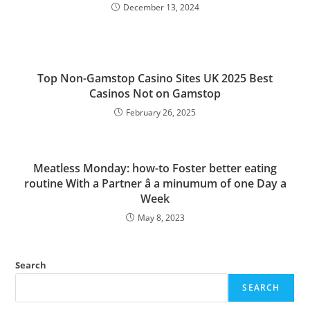
December 13, 2024
Top Non-Gamstop Casino Sites UK 2025 Best
Casinos Not on Gamstop
February 26, 2025
Meatless Monday: how-to Foster better eating
routine With a Partner â a minumum of one Day a
Week
May 8, 2023
Search
SEARCH