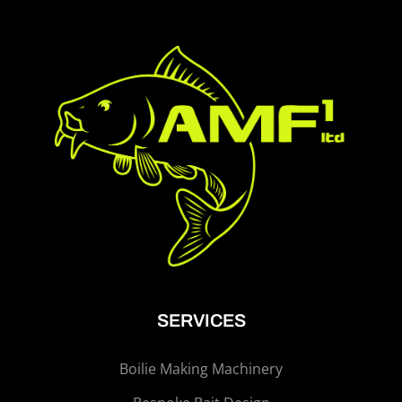
SERVICES
Boilie Making Machinery