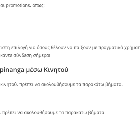
αι promotions, όπως:
όπιστη επιλογή για όσους θέλουν να παίξουν με πραγματικά χρήμα
ι κάντε σύνδεση σήμερα!
Spinanga μέσω Κινητού
ω κινητού, πρέπει να ακολουθήσουμε τα παρακάτω βήματα.
a, πρέπει να ακολουθήσουμε τα παρακάτω βήματα: