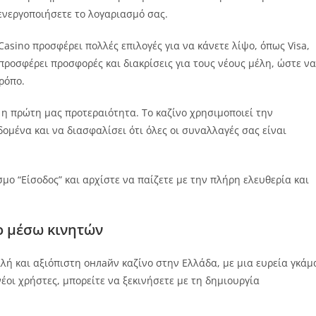
ενεργοποιήσετε το λογαριασμό σας.
asino προσφέρει πολλές επιλογές για να κάνετε λίψο, όπως Visa,
νο προσφέρει προσφορές και διακρίσεις για τους νέους μέλη, ώστε να
ρόπο.
ι η πρώτη μας προτεραιότητα. Το καζίνο χρησιμοποιεί την
ομένα και να διασφαλίσει ότι όλες οι συναλλαγές σας είναι
σμο “Είσοδος” και αρχίστε να παίζετε με την πλήρη ελευθερία και
ο μέσω κινητών
ιλή και αξιόπιστη онлайν καζίνο στην Ελλάδα, με μια ευρεία γκάμ
νέοι χρήστες, μπορείτε να ξεκινήσετε με τη δημιουργία