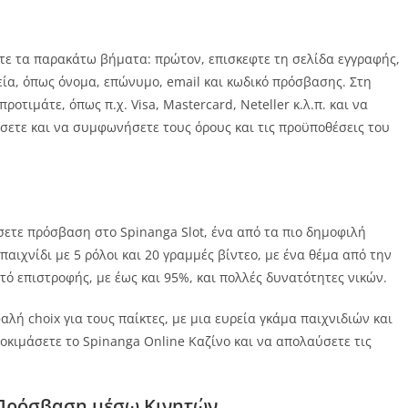
ετε τα παρακάτω βήματα: πρώτον, επισκεφτε τη σελίδα εγγραφής,
εία, όπως όνομα, επώνυμο, email και κωδικό πρόσβασης. Στη
οτιμάτε, όπως π.χ. Visa, Mastercard, Neteller κ.λ.π. και να
βάσετε και να συμφωνήσετε τους όρους και τις προϋποθέσεις του
ετε πρόσβαση στο Spinanga Slot, ένα από τα πιο δημοφιλή
οπαιχνίδι με 5 ρόλοι και 20 γραμμές βίντεο, με ένα θέμα από την
τό επιστροφής, με έως και 95%, και πολλές δυνατότητες νικών.
αλή choix για τους παίκτες, με μια ευρεία γκάμα παιχνιδιών και
δοκιμάσετε το Spinanga Online Καζίνο και να απολαύσετε τις
: Πρόσβαση μέσω Κινητών