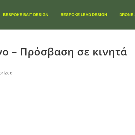
BESPOKE BAIT DESIGN
BESPOKE LEAD DESIGN
DRONE 
νο – Πρόσβαση σε κινητά
orized