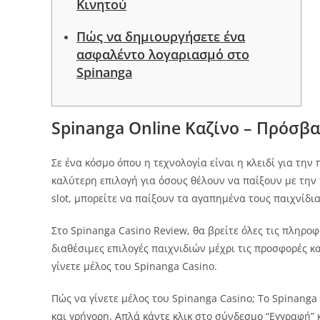
Κινητού
Πώς να δημιουργήσετε ένα
ασφαλέντο λογαριασμό στο
Spinanga
Spinanga Online Καζίνο – Πρόσβα
Σε ένα κόσμο όπου η τεχνολογία είναι η κλειδί για την 
καλύτερη επιλογή για όσους θέλουν να παίξουν με την
slot, μπορείτε να παίξουν τα αγαπημένα τους παιχνίδια
Στο Spinanga Casino Review, θα βρείτε όλες τις πληροφ
διαθέσιμες επιλογές παιχνιδιών μέχρι τις προσφορές κ
γίνετε μέλος του Spinanga Casino.
Πώς να γίνετε μέλος του Spinanga Casino; Το Spinanga 
και γρήγορη. Απλά κάντε κλικ στο σύνδεσμο “Εγγραφή”