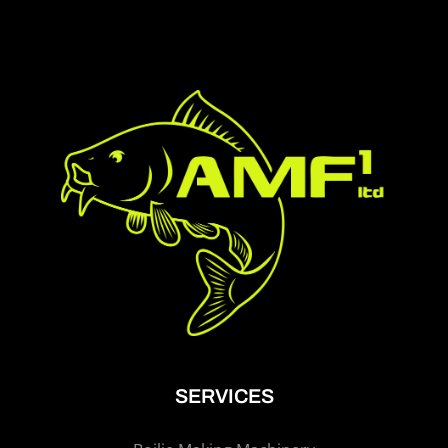
SERVICES