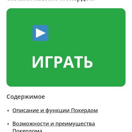
ИГРАТЬ
Содержимое
Описание и функции Покердом
Возможности и преимущества
Покердома