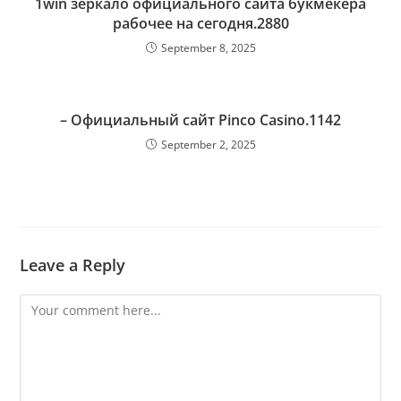
1win зеркало официального сайта букмекера
рабочее на сегодня.2880
September 8, 2025
– Официальный сайт Pinco Casino.1142
September 2, 2025
Leave a Reply