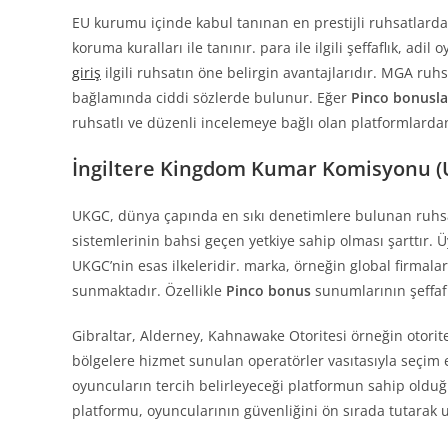
EU kurumu içinde kabul tanınan en prestijli ruhsatlarda
koruma kuralları ile tanınır. para ile ilgili şeffaflık, adi
giriş
ilgili ruhsatın öne belirgin avantajlarıdır. MGA ruh
bağlamında ciddi sözlerde bulunur. Eğer
Pinco bonusla
ruhsatlı ve düzenli incelemeye bağlı olan platformlarda
İngiltere Kingdom Kumar Komisyonu 
UKGC, dünya çapında en sıkı denetimlere bulunan ruhsat
sistemlerinin bahsi geçen yetkiye sahip olması şarttır. Üy
UKGC’nin esas ilkeleridir. marka, örneğin global firmalar
sunmaktadır. Özellikle
Pinco bonus
sunumlarının şeffaf 
Gibraltar, Alderney, Kahnawake Otoritesi örneğin otoritel
bölgelere hizmet sunulan operatörler vasıtasıyla seçim e
oyuncuların tercih belirleyeceği platformun sahip olduğu
platformu, oyuncularının güvenliğini ön sırada tutarak uy