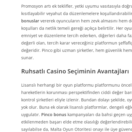
Promosyon artı ek teklifler, yetki uyumu vasıtasıyla doğrud
kısıtlayabilir veyahut da düzenlemelere koşullandırabil
bonuslar
vererek oyuncuların hem zevk almasını hem de 
koşulları da netlik temeli gereği açıkça belirtilir. Her oy
emniyet ve düzenleme tercih ederken, diğerleri daha fa
değerli olan, tercih karar vereceğiniz platformun şeffaflı
değeridir. Pinco gibi uzman şirketler, hem güvenlik hem 
sunar.
Ruhsatlı Casino Seçiminin Avantajları
Lisanslı herhangi bir oyun platformu platformunu önceli
hareketlerin korunması perspektifinden ciddi değer barın
kontrol şirketleri eliyle izlenir. Bundan dolayı şekilde
yok olur. Buna ek olarak lisanslı platformlar, dengeli e
uygulatır.
Pinco bonus
kampanyaları da bahsi geçen uygu
etkilenmeden başarı elde etme olasılığı değerlendirebilir
sayılabilse da, Malta Oyun Otoritesi onayı ile üye güven