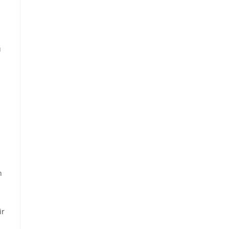
ü
n
ir