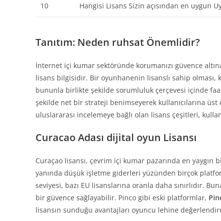
10
Hangisi Lisans Sizin açısından en uygun U
Tanıtım: Neden ruhsat Önemlidir?
İnternet içi kumar sektöründe korumanızı güvence altına
lisans bilgisidir. Bir oyunhanenin lisanslı sahip olmas
bununla birlikte şekilde sorumluluk çerçevesi içinde fa
şekilde net bir strateji benimseyerek kullanıcılarına üs
uluslararası incelemeye bağlı olan lisans çeşitleri, kullan
Curacao Adası dijital oyun Lisansı
Curaçao lisansı, çevrim içi kumar pazarında en yaygın bil
yanında düşük işletme giderleri yüzünden birçok platform
seviyesi, bazı EU lisanslarına oranla daha sınırlıdır. Bun
bir güvence sağlayabilir. Pinco gibi eski platformlar,
Pin
lisansın sunduğu avantajları oyuncu lehine değerlendir