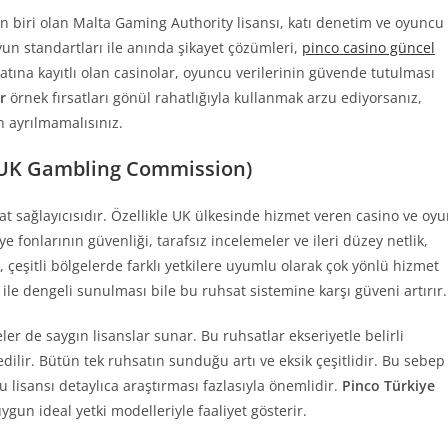
n biri olan Malta Gaming Authority lisansı, katı denetim ve oyuncu
l oyun standartları ile anında şikayet çözümleri,
pinco casino güncel
satına kayıtlı olan casinolar, oyuncu verilerinin güvende tutulması
r
örnek fırsatları gönül rahatlığıyla kullanmak arzu ediyorsanız,
n ayrılmamalısınız.
(UK Gambling Commission)
 sağlayıcısıdır. Özellikle UK ülkesinde hizmet veren casino ve oy
e fonlarının güvenliği, tarafsız incelemeler ve ileri düzey netlik,
, çeşitli bölgelerde farklı yetkilere uyumlu olarak çok yönlü hizmet
ile dengeli sunulması bile bu ruhsat sistemine karşı güveni artırır.
er de saygın lisanslar sunar. Bu ruhsatlar ekseriyetle belirli
dilir. Bütün tek ruhsatın sunduğu artı ve eksik çeşitlidir. Bu sebep
 lisansı detaylıca araştırması fazlasıyla önemlidir.
Pinco Türkiye
gun ideal yetki modelleriyle faaliyet gösterir.