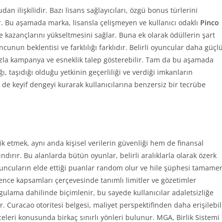
an ilişkilidir. Bazı lisans sağlayıcıları, özgü bonus türlerini
ir. Bu aşamada marka, lisansla çelişmeyen ve kullanıcı odaklı
Pinco
kazançlarını yükseltmesini sağlar. Buna ek olarak ödüllerin şart
uncunun beklentisi ve farklılığı farklıdır. Belirli oyuncular daha güçl
zla kampanya ve esneklik talep gösterebilir. Tam da bu aşamada
ğı, taşıdığı olduğu yetkinin geçerliliği ve verdiği imkanların
de keyif dengeyi kurarak kullanıcılarına benzersiz bir tecrübe
k etmek, aynı anda kişisel verilerin güvenliği hem de finansal
dırır. Bu alanlarda bütün oyunlar, belirli aralıklarla olarak özerk
, oyuncuların elde ettiği puanlar random olur ve hile şüphesi tamame
ğlence kapsamları çerçevesinde tanımlı limitler ve gözetimler
lama dahilinde biçimlenir, bu sayede kullanıcılar adaletsizliğe
. Curacao otoritesi belgesi, maliyet perspektifinden daha erişilebil
celeri konusunda birkaç sınırlı yönleri bulunur. MGA, Birlik Sistemi