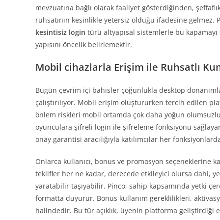
mevzuatına bağlı olarak faaliyet gösterdiğinden, şeffaflık
ruhsatının kesinlikle yetersiz olduğu ifadesine gelmez. P
kesintisiz login
türü altyapısal sistemlerle bu kapamayı s
yapısını öncelik belirlemektir.
Mobil cihazlarla Erişim ile Ruhsatlı K
Bugün çevrim içi bahisler çoğunlukla desktop donanımla
çalıştırılıyor. Mobil erişim oluştururken tercih edilen 
önlem riskleri mobil ortamda çok daha yoğun olumsuzluk te
oyunculara şifreli login ile şifreleme fonksiyonu sağlay
onay garantisi aracılığıyla katılımcılar her fonksiyonlar
Onlarca kullanıcı, bonus ve promosyon seçeneklerine ka
teklifler her ne kadar, derecede etkileyici olursa dahi, 
yaratabilir taşıyabilir. Pinco, sahip kapsamında yetki ç
formatta duyurur. Bonus kullanım gereklilikleri, aktivasy
halindedir. Bu tür açıklık, üyenin platforma geliştirdiğ