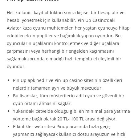
Her kullanıcı kayıt olduktan sonra kişisel bir hesap alır ve
hesabı yönetmek için kullanabilir. Pin Up Casino’daki
Aviator kaza oyunu muhtemelen her yaştan oyuncuya hitap
edebilecek en popüler ve bağımlılık yapan oyundur. Bu,
oyuncuların uçaklarını kontrol etmek ve diğer uçaklara
çarpmasını veya herhangi bir engelden kaçınmasını
sağlamak zorunda olmadığı hızlı tempolu etkileşimli bir
oyundur.
Pin Up apk nedir ve Pin-up casino sitesinin özellikleri
nelerdir tamamen ayrı ve büyük mevzudur.
Bu lisanslar, tüm müşterilerin adil oyun ve güvenli bir
oyun ortamı almasını sağlar.
Yukarıdakı cetvelde olduğu gibi en minimal para yatırma
yönteme bağlı olarak 20 TL- 100 TL arası değişiyor.
Etkinlikler web sitesi Pinup arasında hızla geçiş
yapmanızı sağlayacak kullanıcı dostu arayüzün ve hızlı