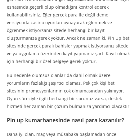
esnasında geçerli olup olmadığını kontrol ederek
kullanabilirsiniz. Eğer gerçek para ile değil demo
versiyonda casino oyunları oynayarak eğlenmek ve
öğrenmek istiyorsanız sitede herhangi bir kayıt
oluşturmanıza gerek yoktur. Ancak ne zaman ki, Pin Up bet
sitesinde gerçek paralı bahisler yapmak istiyorsanız sitede
ve ya uygulama üzerinden kayıt yapmanız şart. Kayıt olmak
için herhangi bir özel belgeye gerek yoktur.
Bu nedenle olumsuz olanlar da dahil olmak üzere
yorumların fazlalığı şaşırtıcı olamaz. Pek çok kişi bet
sitesinin promosyonlarının çok olmamasından yakınıyor.
Oyun süreciyle ilgili herhangi bir sorunuz varsa, destek
hizmeti her zaman bir çözüm bulmanıza yardımcı olacaktır.
Pin up kumarhanesinde nasıl para kazanılır?​
Daha iyi olan, maç veya müsabaka başlamadan önce