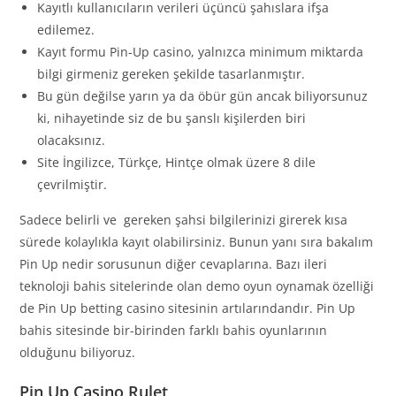
Kayıtlı kullanıcıların verileri üçüncü şahıslara ifşa
edilemez.
Kayıt formu Pin-Up casino, yalnızca minimum miktarda
bilgi girmeniz gereken şekilde tasarlanmıştır.
Bu gün değilse yarın ya da öbür gün ancak biliyorsunuz
ki, nihayetinde siz de bu şanslı kişilerden biri
olacaksınız.
Site İngilizce, Türkçe, Hintçe olmak üzere 8 dile
çevrilmiştir.
Sadece belirli ve gereken şahsi bilgilerinizi girerek kısa
sürede kolaylıkla kayıt olabilirsiniz. Bunun yanı sıra bakalım
Pin Up nedir sorusunun diğer cevaplarına. Bazı ileri
teknoloji bahis sitelerinde olan demo oyun oynamak özelliği
de Pin Up betting casino sitesinin artılarındandır. Pin Up
bahis sitesinde bir-birinden farklı bahis oyunlarının
olduğunu biliyoruz.
Pin Up Casino Rulet