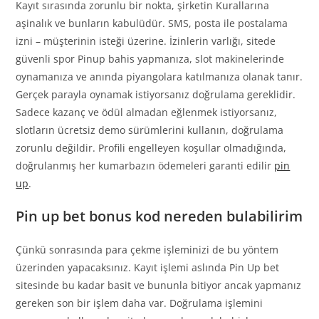
Kayıt sırasında zorunlu bir nokta, şirketin Kurallarına
aşinalık ve bunların kabulüdür. SMS, posta ile postalama
izni – müşterinin isteği üzerine. İzinlerin varlığı, sitede
güvenli spor Pinup bahis yapmanıza, slot makinelerinde
oynamanıza ve anında piyangolara katılmanıza olanak tanır.
Gerçek parayla oynamak istiyorsanız doğrulama gereklidir.
Sadece kazanç ve ödül almadan eğlenmek istiyorsanız,
slotların ücretsiz demo sürümlerini kullanın, doğrulama
zorunlu değildir. Profili engelleyen koşullar olmadığında,
doğrulanmış her kumarbazın ödemeleri garanti edilir
pin
up
.
Pin up bet bonus kod nereden bulabilirim
Çünkü sonrasında para çekme işleminizi de bu yöntem
üzerinden yapacaksınız. Kayıt işlemi aslında Pin Up bet
sitesinde bu kadar basit ve bununla bitiyor ancak yapmanız
gereken son bir işlem daha var. Doğrulama işlemini