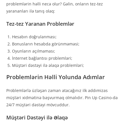
problemlərin həlli necə olur? Gəlin, onların tez-tez
yarananları ilə tanış olaq:
Tez-tez Yaranan Problemlər
Hesabın doğrulanması;
Bonusların hesabda görünməməsi;
Oyunların açılmaması;
İnternet bağlantısı problemləri;
Müştəri dəstəyi ilə əlaqə problemləri;
Problemlərin Həlli Yolunda Adımlar
Problemlərlə üzləşən zaman atacağınız ilk addımizas
müştəri xidmətinə başvurmaq olmalıdır. Pin Up Casino-da
24/7 müştəri dəstəyi mövcuddur.
Müştəri Dəstəyi ilə Əlaqə