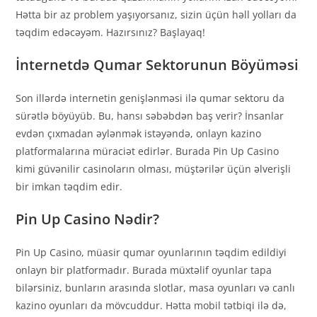
Hətta bir az problem yaşıyorsanız, sizin üçün həll yolları da
təqdim edəcəyəm. Hazırsınız? Başlayaq!
İnternetdə Qumar Sektorunun Böyüməsi
Son illərdə internetin genişlənməsi ilə qumar sektoru da
sürətlə böyüyüb. Bu, hansı səbəbdən baş verir? İnsanlar
evdən çıxmadan əylənmək istəyəndə, onlayn kazino
platformalarına müraciət edirlər. Burada Pin Up Casino
kimi güvənilir casinoların olması, müştərilər üçün əlverişli
bir imkan təqdim edir.
Pin Up Casino Nədir?
Pin Up Casino, müasir qumar oyunlarının təqdim edildiyi
onlayn bir platformadır. Burada müxtəlif oyunlar tapa
bilərsiniz, bunların arasında slotlar, masa oyunları və canlı
kazino oyunları da mövcuddur. Hətta mobil tətbiqi ilə də,