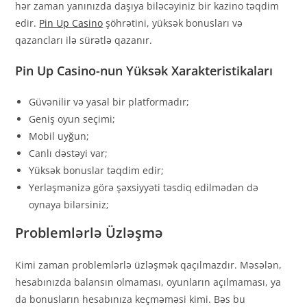
hər zaman yanınızda daşıya biləcəyiniz bir kazino təqdim
edir.
Pin Up Casino
şöhrətini, yüksək bonusları və
qazancları ilə sürətlə qazanır.
Pin Up Casino-nun Yüksək Xarakteristikaları
Güvənilir və yasal bir platformadır;
Geniş oyun seçimi;
Mobil uyğun;
Canlı dəstəyi var;
Yüksək bonuslar təqdim edir;
Yerləşmənizə görə şəxsiyyəti təsdiq edilmədən də
oynaya bilərsiniz;
Problemlərlə Üzləşmə
Kimi zaman problemlərlə üzləşmək qaçılmazdır. Məsələn,
hesabınızda balansın olmaması, oyunların açılmaması, ya
da bonusların hesabınıza keçməməsi kimi. Bəs bu