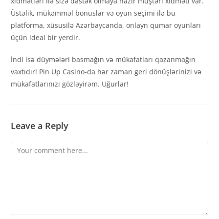
xidmətləri ilə sizə dəstək olmaya hazır müştəri xidməti var.
Üstəlik, mükəmməl bonuslar və oyun seçimi ilə bu
platforma, xüsusilə Azərbaycanda, onlayn qumar oyunları
üçün ideal bir yerdir.
İndi isə düymələri basmağın və mükafatları qazanmağın
vaxtıdır! Pin Up Casino-da hər zaman geri dönüşlərinizi və
mükafatlarınızı gözləyirəm. Uğurlar!
Leave a Reply