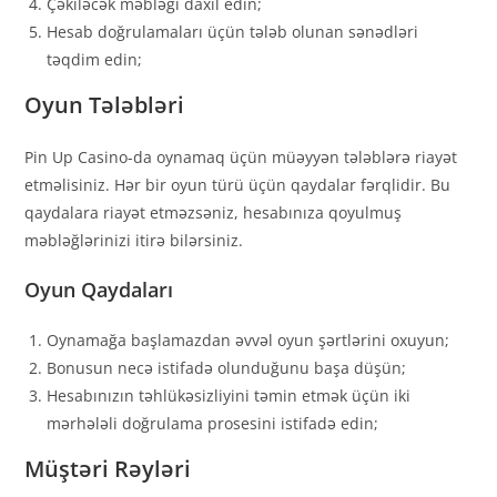
Çəkiləcək məbləği daxil edin;
Hesab doğrulamaları üçün tələb olunan sənədləri
təqdim edin;
Oyun Tələbləri
Pin Up Casino-da oynamaq üçün müəyyən tələblərə riayət
etməlisiniz. Hər bir oyun türü üçün qaydalar fərqlidir. Bu
qaydalara riayət etməzsəniz, hesabınıza qoyulmuş
məbləğlərinizi itirə bilərsiniz.
Oyun Qaydaları
Oynamağa başlamazdan əvvəl oyun şərtlərini oxuyun;
Bonusun necə istifadə olunduğunu başa düşün;
Hesabınızın təhlükəsizliyini təmin etmək üçün iki
mərhələli doğrulama prosesini istifadə edin;
Müştəri Rəyləri