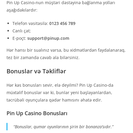
Pin Up Casino-nun müştəri dəstəyinə bağlanma yolları
aşağıdakılardır:
Telefon vasitəsilə:
0123 456 789
Canlı çat;
E-poçt:
support@pinup.com
Hər hansı bir sualınız varsa, bu xidmətlərdən faydalanaraq,
tez bir zamanda cavab ala bilərsiniz.
Bonuslar və Təkliflər
Hər kəs bonusları sevir, elə deyilmi? Pin Up Casino-da
müxtəlif bonuslar var ki, bunlar yeni başlayanlardan,
təcrübəli oyunçulara qədər hamısını əhatə edir.
Pin Up Casino Bonusları
“Bonuslar, qumar oyunlarının şirin bir bonanza’sıdır.”