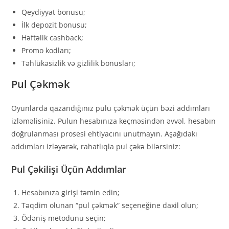
Qeydiyyat bonusu;
İlk depozit bonusu;
Həftəlik cashback;
Promo kodları;
Təhlükəsizlik və gizlilik bonusları;
Pul Çəkmək
Oyunlarda qazandığınız pulu çəkmək üçün bəzi addımları
izləməlisiniz. Pulun hesabınıza keçməsindən əvvəl, hesabın
doğrulanması prosesi ehtiyacını unutmayın. Aşağıdakı
addımları izləyərək, rahatlıqla pul çəkə bilərsiniz:
Pul Çəkilişi Üçün Addımlar
Hesabınıza girişi təmin edin;
Təqdim olunan “pul çəkmək” seçeneğine daxil olun;
Ödəniş metodunu seçin;