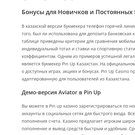
Бонусы для Новичков и Постоянных
В казахской версии букмекера телефон горячей линии
того, был ли использована для депозита банковская 
таблице приведены критерии для сравнения мобильн
индивидуальный тотал и ставки на спортивную стати
коэффициентом. Одним из примеров успешной легали
является букмекер Pin Up Казахстан. На официальн
о доступных играх, акциях и бонусах. Pin Up Casino
адаптированную для пользователей из Казахстана.
Дeмo-вepcия Aviator в Pin Up
Вы можете в Pin up казино зарегистрироваться по н
аккаунты в социальных сетях для быстрого входа. В
пополнения счета. Казино предлагает игрокам широк
пополнение и вывод средств быстрым и удобным. Ср