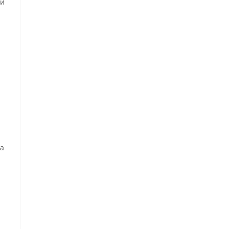
ий
на