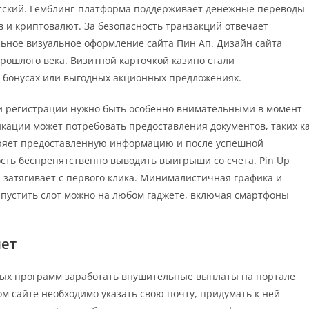
русский. Гемблинг-платформа поддерживает денежные переводы
 и криптовалют. За безопасность транзакций отвечает
альное визуальное оформление сайта Пин Ап. Дизайн сайта
рошлого века. Визитной карточкой казино стали
 бонусах или выгодных акционных предложениях.
ри регистрации нужно быть особенно внимательными в момент
кации может потребовать предоставления документов, таких к
еряет предоставленную информацию и после успешной
ть беспрепятственно выводить выигрыши со счета. Pin Up
я затягивает с первого клика. Минималистичная графика и
апустить слот можно на любом гаджете, включая смартфоны
нет
ных программ заработать внушительные выплаты на портале
м сайте необходимо указать свою почту, придумать к ней