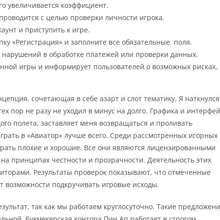
ого увеличивается коэффициент.
проводится с целью проверки личности игрока.
аунт и приступить к игре.
опку «Регистрация» и заполните все обязательные поля.
ет нарушений в обработке платежей или проверки данных.
енной игры и информирует пользователей о возможных рисках,
цепция, сочетающая в себе азарт и слот тематику. Я наткнулся
 тех пор не разу не уходил в минус на долго. Графика и интерфе
ого полета, заставляет меня возвращаться и проливать
грать в «Авиатор» лучше всего. Среди рассмотренных игорных
выбрать плохие и хорошие. Все они являются лицензированными
на принципах честности и прозрачности. Деятельность этих
иторами. Результаты проверок показывают, что отмеченные
т возможности подкручивать игровые исходы.
езультат, так как мы работаем круглосуточно. Такие предложен
ельной. Букмекерская контора Пин Ап работает в строгом