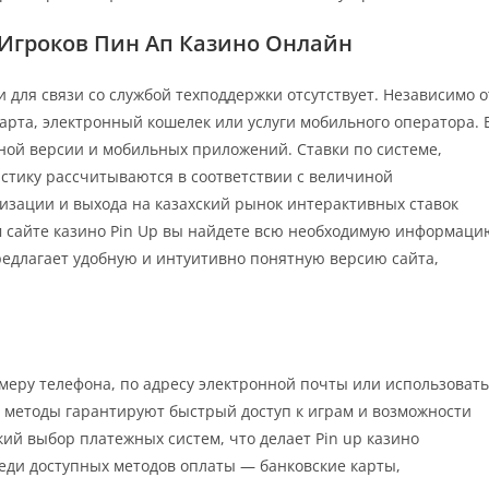
 Игроков Пин Ап Казино Онлайн
 для связи со службой техподдержки отсутствует. Независимо о
карта, электронный кошелек или услуги мобильного оператора. 
ой версии и мобильных приложений. Ставки по системе,
стику рассчитываются в соответствии с величиной
зации и выхода на казахский рынок интерактивных ставок
ом сайте казино Pin Up вы найдете всю необходимую информаци
 предлагает удобную и интуитивно понятную версию сайта,
омеру телефона, по адресу электронной почты или использовать
се методы гарантируют быстрый доступ к играм и возможности
ий выбор платежных систем, что делает Pin up казино
еди доступных методов оплаты — банковские карты,