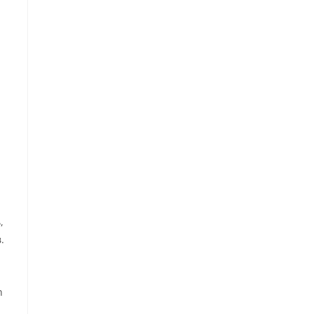
,
.
n