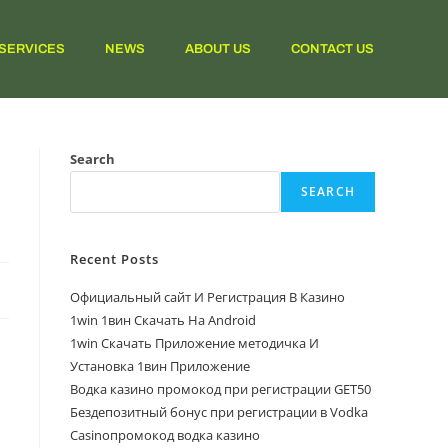
SERVICES
NEWS
ABOUT US
CONTACT US
Search
SEARCH
Recent Posts
Официальный сайт И Регистрация В Казино
1win 1вин Скачать На Android
1win Скачать Приложение методичка И
Установка 1вин Приложение
Водка казино промокод при регистрации GET50
Бездепозитный бонус при регистрации в Vodka
Casinoпромокод водка казино