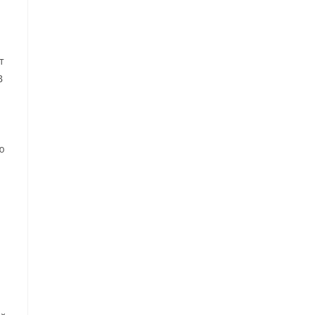
т
В
ю