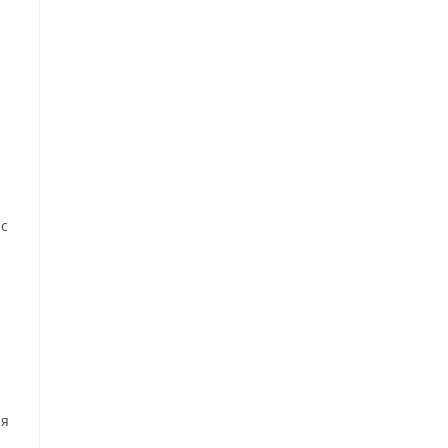
йс
ия