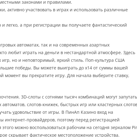
 местными законами и правилами.
ки, активно участвовать в играх и использовать различные
 и легко, а при регистрации вы получаете фантастический
игровых автоматах, так и на современных азартных
кто любит играть на деньги в нестандартной атмосфере. Здесь
х игр, но и неповторимый, яркий стиль. Поп-культура США
ольшие победы. Вы можете выиграть до х14 от суммы вашей
кой момент вы прекратите игру. Для начала выберите ставку,
почтения. 3D-слоты с сотнями тысяч комбинаций могут запутать
 автоматов, слотов-книжек, быстрых игр или кластерных слотов
учать удовольствие от игры. В ПинАп Казино вход на
ы интернет-провайдеров, поэтому перед регистрацией
 этого можно воспользоваться рабочим на сегодня зеркалом Pi
ое скрывает фактическое местоположение устройства.