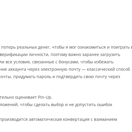
 потерь реальных денег, чтобы я мог ознакомиться и поиграть 
ь верификации личности, поэтому важно заранее загрузить
и все условия, связанные с бонусами, чтобы избежать
ние аккаунта через электронную почту — классический способ
почты, придумать пароль и подтвердить свою почту через
ельно оценивает Pin-Up.
ложений, чтобы сделать выбор и не допустить ошибок
 производится автоматическая конвертация с взиманием