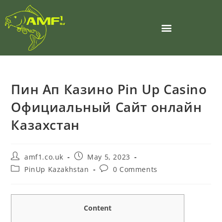
Пин Ап Казино Pin Up Casino
Официальный Сайт онлайн
Казахстан
amf1.co.uk
May 5, 2023
PinUp Kazakhstan
0 Comments
Content