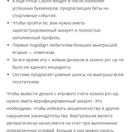
А еще Pinup Casino входит в число наиболее
успешных букмекеров, предлагающих беты на
спортивные события.
Чтобы пройти ее, вам нужно иметь
зарегистрированный аккаунт и полностью
заполненный профиль.
Первые подойдут любителям больших выигрышей,
вторые — новичкам.
За все время игр с живым дилером в казино pin up не
было ни единого инцидента.
Система предлагает равные шансы на выигрыш всем
посетителям.
Чтобы вывести деньги с игрового счета казино pin-up,
нужно иметь верифицированный аккаунт. Это
необходимо, чтобы избежать мошенничества и другие
нарушения законодательства. Виртуальная валюта
автоматически начисляется на счет при выполнении
определенных условий. Больше о них можно узнать,