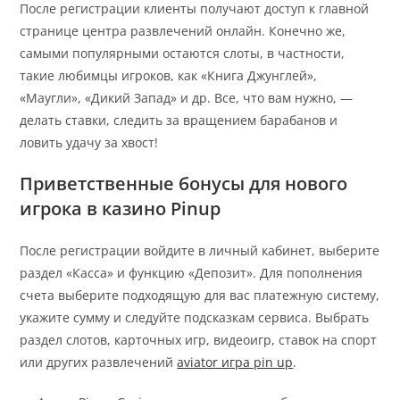
После регистрации клиенты получают доступ к главной
странице центра развлечений онлайн. Конечно же,
самыми популярными остаются слоты, в частности,
такие любимцы игроков, как «Книга Джунглей»,
«Маугли», «Дикий Запад» и др. Все, что вам нужно, —
делать ставки, следить за вращением барабанов и
ловить удачу за хвост!
Приветственные бонусы для нового
игрока в казино Pinup
После регистрации войдите в личный кабинет, выберите
раздел «Касса» и функцию «Депозит». Для пополнения
счета выберите подходящую для вас платежную систему,
укажите сумму и следуйте подсказкам сервиса. Выбрать
раздел слотов, карточных игр, видеоигр, ставок на спорт
или других развлечений
aviator игра pin up
.