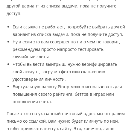
другой вариант из списка выдачи, пока не получите
доступ.
Если ссылка не работает, попробуйте выбрать другой
вариант из списка выдачи, пока не получите доступ.
Ну а если это вам совершенно ни о чем не говорит,
рекомендуем просто-напросто тестировать
случайные слоты.
Чтобы вывести выигрыш, нужно верифицировать
свой аккаунт, загрузив фото или скан-копию
удостоверения личности.
Виртуальную валюту Pinup можно использовать для
повышения своего рейтинга, беттов в играх или
пополнения счета.
После этого на указанный почтовый адрес мы отправим
письмо со ссылкой. Вам нужно будет кликнуть по ней,
чтобы привязать почту к сайту. Это, конечно, лишь