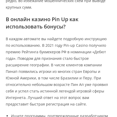
редко, во избежание мошеннических схем при выводе
крупных сумм.
В онлайн казино Pin Up как
использовать бонусы?
В каждом автомате вы найдете подробную инструкцию
по использованию. В 2021 году Pin-up Casino получило
премию Рейтинга букмекеров РФ в номинации «Дебют
года». Поводом для признания стало быстрое
расширение географии. В числе клиентов компании
Пинап появились игроки из многих стран Европы и
Южной Америки, в том числе Бразилии и Перу. При
относительно небольшом возрасте Пин Ап уже проявил
себя и успел стать истинной легендой игровой сферы
Интернета. Лучший ответ на этот вопрос вам
предоставит быстрая регистрация на сайте.
Ищите программы, подтвержденные разработчиком