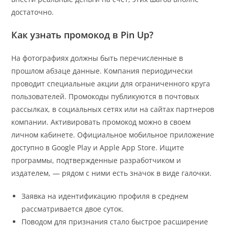
достаточно.
Как узнать промокод в Pin Up?
На фотографиях должны быть перечисленные в
прошлом абзаце данные. Компания периодически
проводит специальные акции для ограниченного круга
пользователей. Промокоды публикуются в почтовых
рассылках, в социальных сетях или на сайтах партнеров
компании. Активировать промокод можно в своем
личном кабинете. Официальное мобильное приложение
доступно в Google Play и Apple App Store. Ищите
программы, подтвержденные разработчиком и
издателем, — рядом с ними есть значок в виде галочки.
Заявка на идентификацию профиля в среднем
рассматривается двое суток.
Поводом для признания стало быстрое расширение