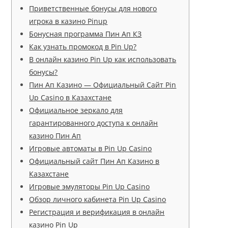
Приветственные бонусы для нового
игрока в казино Pinup
Бонусная программа Пин Ап КЗ
Как узнать промокод в Pin Up?
В онлайн казино Pin Up как использовать
бонусы?
Пин Ап Казино — Официальный Сайт Pin
Up Casino в Казахстане
Официальное зеркало для
гарантированного доступа к онлайн
казино Пин Ап
Игровые автоматы в Pin Up Casino
Официальный сайт Пин Ап Казино в
Казахстане
Игровые эмуляторы Pin Up Casino
Обзор личного кабинета Pin Up Casino
Регистрация и верификация в онлайн
казино Pin Up