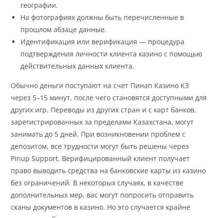
географии.
На фотографиях должны быть перечисленные в
прошлом абзаце данные.
Идентификация или верификация — процедура
подтверждения личности клиента казино с помощью
действительных данных клиента.
Обычно деньги поступают на счет Пинап Казино КЗ
через 5–15 минут, после чего становятся доступными для
других игр. Переводы из других стран и с карт банков,
зарегистрированных за пределами Казахстана, могут
занимать до 5 дней. При возникновении проблем с
депозитом, все трудности могут быть решены через
Pinup Support. Верифицированный клиент получает
право выводить средства на банковские карты из казино
без ограничений. В некоторых случаях, в качестве
дополнительных мер, вас могут попросить отправить
сканы документов в казино. Но это случается крайне