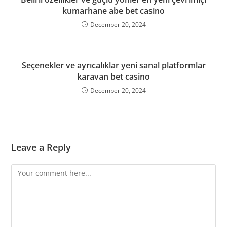
kumarhane abe bet casino
December 20, 2024
Seçenekler ve ayrıcalıklar yeni sanal platformlar
karavan bet casino
December 20, 2024
Leave a Reply