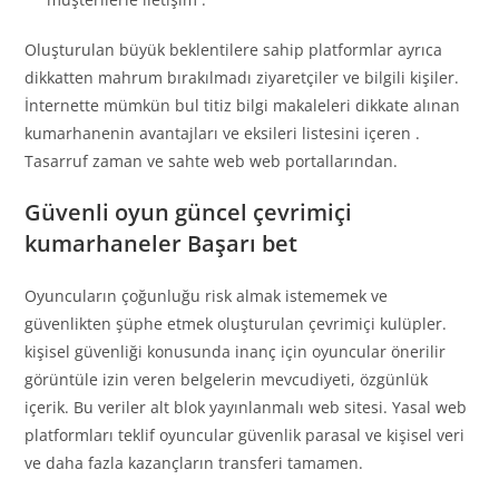
Oluşturulan büyük beklentilere sahip platformlar ayrıca
dikkatten mahrum bırakılmadı ziyaretçiler ve bilgili kişiler.
İnternette mümkün bul titiz bilgi makaleleri dikkate alınan
kumarhanenin avantajları ve eksileri listesini içeren .
Tasarruf zaman ve sahte web web portallarından.
Güvenli oyun güncel çevrimiçi
kumarhaneler Başarı bet
Oyuncuların çoğunluğu risk almak istememek ve
güvenlikten şüphe etmek oluşturulan çevrimiçi kulüpler.
kişisel güvenliği konusunda inanç için oyuncular önerilir
görüntüle izin veren belgelerin mevcudiyeti, özgünlük
içerik. Bu veriler alt blok yayınlanmalı web sitesi. Yasal web
platformları teklif oyuncular güvenlik parasal ve kişisel veri
ve daha fazla kazançların transferi tamamen.