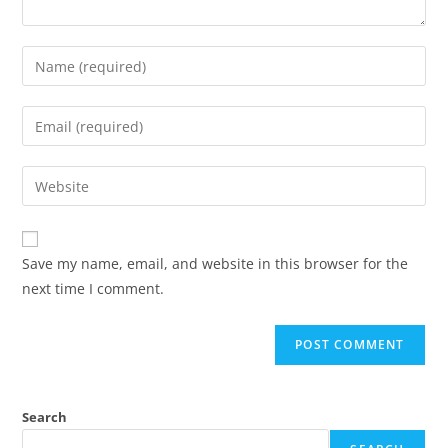
Save my name, email, and website in this browser for the
next time I comment.
Search