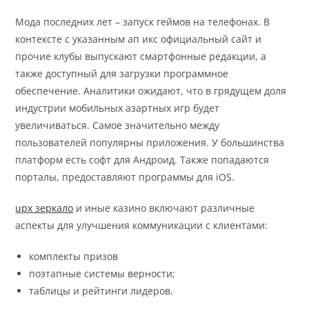
Мода последних лет – запуск геймов на телефонах. В
контексте с указанным ап икс официальный сайт и
прочие клубы выпускают смартфонные редакции, а
также доступный для загрузки программное
обеспечение. Аналитики ожидают, что в грядущем доля
индустрии мобильных азартных игр будет
увеличиваться. Самое значительно между
пользователей популярны приложения. У большинства
платформ есть софт для Андроид. Также попадаются
порталы, предоставляют программы для iOS.
upx зеркало
и иные казино включают различные
аспекты для улучшения коммуникации с клиентами:
комплекты призов
поэтапные системы верности;
таблицы и рейтинги лидеров.