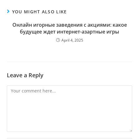
YOU MIGHT ALSO LIKE
Онлайн игорные заведения с акциями: какое
будущее ждет интернет-азартные игры
April 4, 2025
Leave a Reply