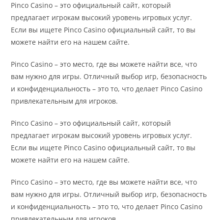
Pinco Casino – это официальный сайт, который
предлагает игрокам высокий уровень игровых услуг.
Если вы ищете Pinco Casino официальный сайт, то вы
можете найти его на нашем сайте.
Pinco Casino – это место, где вы можете найти все, что
вам нужно для игры. Отличный выбор игр, безопасность
и конфиденциальность – это то, что делает Pinco Casino
привлекательным для игроков.
Pinco Casino – это официальный сайт, который
предлагает игрокам высокий уровень игровых услуг.
Если вы ищете Pinco Casino официальный сайт, то вы
можете найти его на нашем сайте.
Pinco Casino – это место, где вы можете найти все, что
вам нужно для игры. Отличный выбор игр, безопасность
и конфиденциальность – это то, что делает Pinco Casino
привлекательным для игроков.