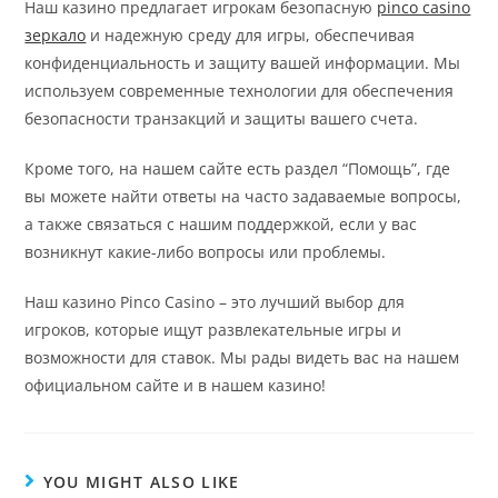
Наш казино предлагает игрокам безопасную
pinco casino
зеркало
и надежную среду для игры, обеспечивая
конфиденциальность и защиту вашей информации. Мы
используем современные технологии для обеспечения
безопасности транзакций и защиты вашего счета.
Кроме того, на нашем сайте есть раздел “Помощь”, где
вы можете найти ответы на часто задаваемые вопросы,
а также связаться с нашим поддержкой, если у вас
возникнут какие-либо вопросы или проблемы.
Наш казино Pinco Casino – это лучший выбор для
игроков, которые ищут развлекательные игры и
возможности для ставок. Мы рады видеть вас на нашем
официальном сайте и в нашем казино!
YOU MIGHT ALSO LIKE