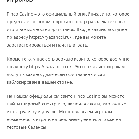
Pinco Casino – это официальный онлайн-казино, которое
предлагает игрокам широкий спектр развлекательных
игр и возможностей для ставок. Вход в казино доступен
по адресу https://ryazancci.ru/ , где вы можете
зарегистрироваться и начать играть.
Кроме того, у нас есть зеркало казино, которое доступно
по адресу https://ryazancci.ru/ . Это позволяет игрокам
доступ к казино, даже если официальный сайт
заблокирован в вашей стране.
На нашем официальном сайте Pinco Casino вы можете
найти широкий спектр игр, включая слоты, карточные
игры, рулетку и другие. Мы предлагаем игрокам
возможность играть на реальные деньги, а также на
тестовые балансы.