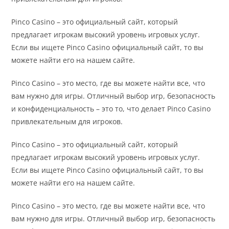
Pinco Casino – это официальный сайт, который
предлагает игрокам высокий уровень игровых услуг.
Если вы ищете Pinco Casino официальный сайт, то вы
можете найти его на нашем сайте.
Pinco Casino – это место, где вы можете найти все, что
вам нужно для игры. Отличный выбор игр, безопасность
и конфиденциальность – это то, что делает Pinco Casino
привлекательным для игроков.
Pinco Casino – это официальный сайт, который
предлагает игрокам высокий уровень игровых услуг.
Если вы ищете Pinco Casino официальный сайт, то вы
можете найти его на нашем сайте.
Pinco Casino – это место, где вы можете найти все, что
вам нужно для игры. Отличный выбор игр, безопасность