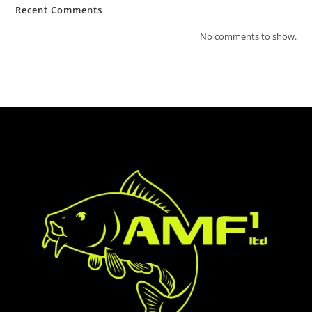
Recent Comments
No comments to show.