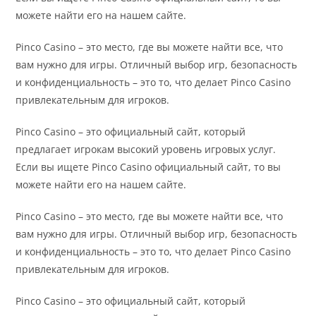
можете найти его на нашем сайте.
Pinco Casino – это место, где вы можете найти все, что
вам нужно для игры. Отличный выбор игр, безопасность
и конфиденциальность – это то, что делает Pinco Casino
привлекательным для игроков.
Pinco Casino – это официальный сайт, который
предлагает игрокам высокий уровень игровых услуг.
Если вы ищете Pinco Casino официальный сайт, то вы
можете найти его на нашем сайте.
Pinco Casino – это место, где вы можете найти все, что
вам нужно для игры. Отличный выбор игр, безопасность
и конфиденциальность – это то, что делает Pinco Casino
привлекательным для игроков.
Pinco Casino – это официальный сайт, который