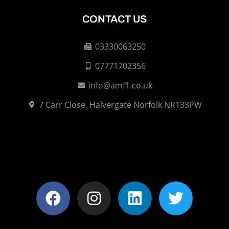
CONTACT US
03330063250
07771702356
info@amf1.co.uk
7 Carr Close, Halvergate Norfolk NR133PW