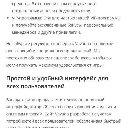
средства. Это позволит вам вернуть часть
потраченных денег и продолжить игру.
VIP-программа: Станьте частью нашей VIP-программы
и получайте эксклюзивные бонусы, персональных
менеджеров и другие привилегии.
Не забудьте регулярно проверять Vavada на наличие
новых акций и специальных предложений. Мы
постоянно обновляем наш список бонусов, чтобы вы
могли получать максимум удовольствия от игры!
Простой и удобный интерфейс для
всех пользователей
Вавада казино предлагает интуитивно понятный
интерфейс, который легко освоить как новичкам, так и
опытным игрокам. Сайт Vavada разработан с учетом
потребностей всех пользователей, обеспечивая быстрый