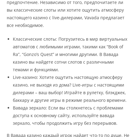
предпочтение. Независимо от того, предпочитаете ли
вы классические слоты или хотите ощутить атмосферу
настоящего казино с live-дилерами, Vavada предлагает
все необходимое.
Классические слоты: Погрузитесь в мир виртуальных
автоматов с любимыми играми, такими как “Book of
Ra”, “Gonzo’s Quest” и многими другими. В Вавада
казино вы найдете сотни слотов с различными
темами и функциями.
Live-казино: Хотите ощутить настоящую атмосферу
казино, не выходя из дома? Live-игры с настоящими
дилерами – ваш выбор! Играйте в рулетку, блэкджек,
баккару и другие игры в режиме реального времени.
Вавада зеркало: Если вы столкнетесь с проблемами
доступа к основному сайту, используйте вавада
зеркало, чтобы продолжить игру без перерывов.
В Вавада казино каждый игрок найдет что-то по душе. Не