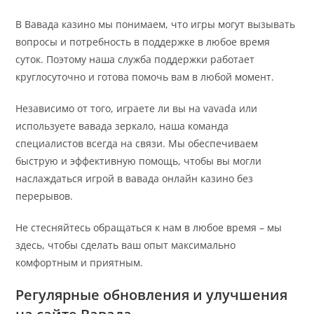
В Вавада казино мы понимаем, что игры могут вызывать
вопросы и потребность в поддержке в любое время
суток. Поэтому наша служба поддержки работает
круглосуточно и готова помочь вам в любой момент.
Независимо от того, играете ли вы на vavada или
используете вавада зеркало, наша команда
специалистов всегда на связи. Мы обеспечиваем
быструю и эффективную помощь, чтобы вы могли
наслаждаться игрой в вавада онлайн казино без
перерывов.
Не стесняйтесь обращаться к нам в любое время – мы
здесь, чтобы сделать ваш опыт максимально
комфортным и приятным.
Регулярные обновления и улучшения