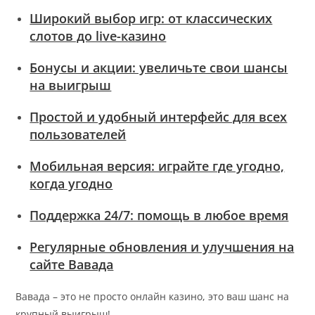
Широкий выбор игр: от классических
слотов до live-казино
Бонусы и акции: увеличьте свои шансы
на выигрыш
Простой и удобный интерфейс для всех
пользователей
Мобильная версия: играйте где угодно,
когда угодно
Поддержка 24/7: помощь в любое время
Регулярные обновления и улучшения на
сайте Вавада
Вавада – это не просто онлайн казино, это ваш шанс на
крупный выигрыш!