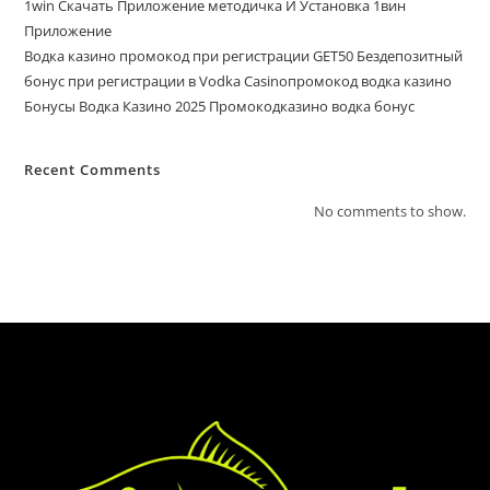
1win Скачать Приложение методичка И Установка 1вин
Приложение
Водка казино промокод при регистрации GET50 Бездепозитный
бонус при регистрации в Vodka Casinoпромокод водка казино
Бонусы Водка Казино 2025 Промокодказино водка бонус
Recent Comments
No comments to show.