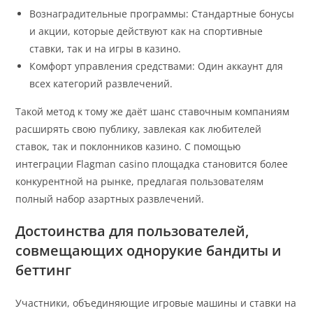
Вознаградительные программы: Стандартные бонусы
и акции, которые действуют как на спортивные
ставки, так и на игры в казино.
Комфорт управления средствами: Один аккаунт для
всех категорий развлечений.
Такой метод к тому же даёт шанс ставочным компаниям
расширять свою публику, завлекая как любителей
ставок, так и поклонников казино. С помощью
интеграции Flagman casino площадка становится более
конкурентной на рынке, предлагая пользователям
полный набор азартных развлечений.
Достоинства для пользователей,
совмещающих однорукие бандиты и
беттинг
Участники, объединяющие игровые машины и ставки на