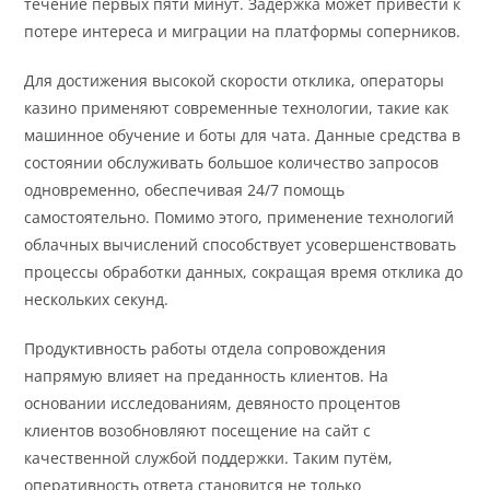
течение первых пяти минут. Задержка может привести к
потере интереса и миграции на платформы соперников.
Для достижения высокой скорости отклика, операторы
казино применяют современные технологии, такие как
машинное обучение и боты для чата. Данные средства в
состоянии обслуживать большое количество запросов
одновременно, обеспечивая 24/7 помощь
самостоятельно. Помимо этого, применение технологий
облачных вычислений способствует усовершенствовать
процессы обработки данных, сокращая время отклика до
нескольких секунд.
Продуктивность работы отдела сопровождения
напрямую влияет на преданность клиентов. На
основании исследованиям, девяносто процентов
клиентов возобновляют посещение на сайт с
качественной службой поддержки. Таким путём,
оперативность ответа становится не только