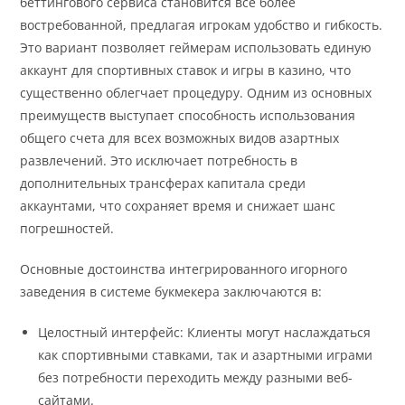
беттингового сервиса становится все более
востребованной, предлагая игрокам удобство и гибкость.
Это вариант позволяет геймерам использовать единую
аккаунт для спортивных ставок и игры в казино, что
существенно облегчает процедуру. Одним из основных
преимуществ выступает способность использования
общего счета для всех возможных видов азартных
развлечений. Это исключает потребность в
дополнительных трансферах капитала среди
аккаунтами, что сохраняет время и снижает шанс
погрешностей.
Основные достоинства интегрированного игорного
заведения в системе букмекера заключаются в:
Целостный интерфейс: Клиенты могут наслаждаться
как спортивными ставками, так и азартными играми
без потребности переходить между разными веб-
сайтами.