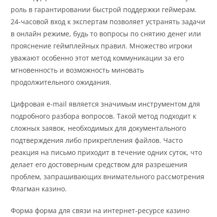
роль в гарантировании быстрой поддержки геймерам.
24-часовой вход к экспертам позволяет устранять задачи
в онлайн режиме, будь то вопросы по снятию денег или
прояснение геймплейных правил. Множество игроки
уважают особенно этот метод коммуникации за его
мгновенность и возможность миновать
продолжительного ожидания.
Цифровая e-mail является значимым инструментом для
подробного разбора вопросов. Такой метод подходит к
сложных заявок, необходимых для документального
подтверждения либо прикрепления файлов. Часто
реакция на письмо приходит в течение одних суток, что
делает его достоверным средством для разрешения
проблем, запрашивающих внимательного рассмотрения
Флагман казино.
Форма форма для связи на интернет-ресурсе казино