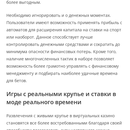
более выгодным.
Необходимо игнорировать и о денежных моментах.
Пользователи имеют возможность применять прибыль с
автоматов для расширения капитала на ставки на спорт
или наоборот. Данное способствует лучше
контролировать денежными средствами и сократить до
минимума опасности финансовых потерь. Кроме того,
наличие многочисленных тактик в наборе позволяет
возможность более грамотно управлять с финансовому
менеджменту и подбирать наиболее удачные времена
для бетов.
Игры с реальными крупье и ставки в
моде реального времени
Развлечения с живыми крупье в виртуальных казино
становятся все более востребованными благодаря своей