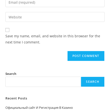
Save my name, email, and website in this browser for the
next time I comment.
Search
SEARCH
Recent Posts
Официальный сайт И Регистрация В Казино