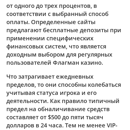
от одного до трех процентов, в
соответствии с выбранный способ
оплаты. Определенные сайты
предлагают бесплатные депозиты при
применении специфических
финансовых систем, что является
доходным выбором для регулярных
пользователей Флагман казино.
Что затрагивает ежедневных
пределов, то они способны колебаться
учитывая статуса игрока и его
деятельности. Как правило типичный
предел на обналичивание средств
составляет от $500 до пяти тысяч
долларов в 24 часа. Тем не менее VIP-