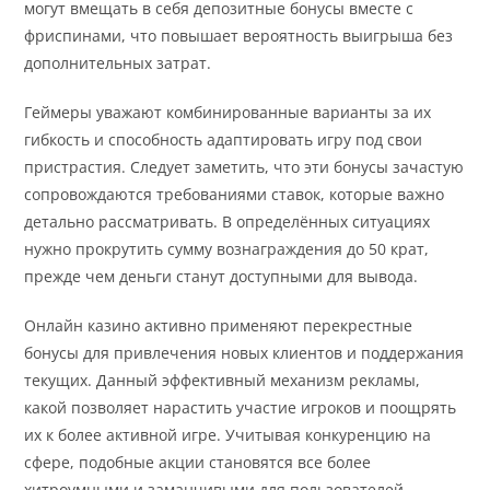
могут вмещать в себя депозитные бонусы вместе с
фриспинами, что повышает вероятность выигрыша без
дополнительных затрат.
Геймеры уважают комбинированные варианты за их
гибкость и способность адаптировать игру под свои
пристрастия. Следует заметить, что эти бонусы зачастую
сопровождаются требованиями ставок, которые важно
детально рассматривать. В определённых ситуациях
нужно прокрутить сумму вознаграждения до 50 крат,
прежде чем деньги станут доступными для вывода.
Онлайн казино активно применяют перекрестные
бонусы для привлечения новых клиентов и поддержания
текущих. Данный эффективный механизм рекламы,
какой позволяет нарастить участие игроков и поощрять
их к более активной игре. Учитывая конкуренцию на
сфере, подобные акции становятся все более
хитроумными и заманчивыми для пользователей.