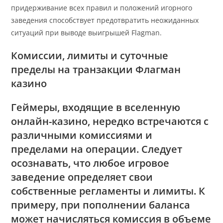
придерживание всех правил и положений игорного
заведения способствует предотвратить неожиданных
ситуаций при выводе выигрышей Flagman.
Комиссии, лимиты и суточные
пределы на транзакции Флагман
казино
Геймеры, входящие в вселенную
онлайн-казино, нередко встречаются с
различными комиссиями и
пределами на операции. Следует
осознавать, что любое игровое
заведение определяет свои
собственные регламенты и лимиты. К
примеру, при пополнении баланса
может начисляться комиссия в объеме