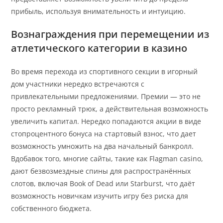
прибыль, используя внимательность и интуицию.
Вознаграждения при перемещении из
атлетического категории в казино
Во время перехода из спортивного секции в игорный
дом участники нередко встречаются с
привлекательными предложениями. Премии — это не
просто рекламный трюк, а действительная возможность
увеличить капитал. Нередко попадаются акции в виде
стопроцентного бонуса на стартовый взнос, что дает
возможность умножить на два начальный банкролл.
Вдобавок того, многие сайты, такие как Flagman casino,
дают безвозмездные спины для распространённых
слотов, включая Book of Dead или Starburst, что даёт
возможность новичкам изучить игру без риска для
собственного бюджета.