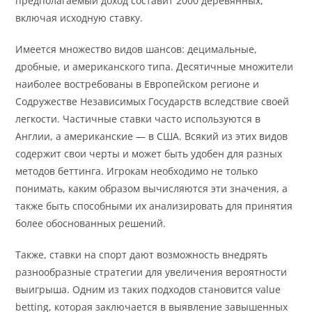
предполагаемый доход составит 2000 деревянных,
включая исходную ставку.
Имеется множество видов шансов: децимальные,
дробные, и американского типа. Десятичные множители
наиболее востребованы в Европейском регионе и
Содружестве Независимых Государств вследствие своей
легкости. Частичные ставки часто используются в
Англии, а американские — в США. Всякий из этих видов
содержит свои черты и может быть удобен для разных
методов беттинга. Игрокам необходимо не только
понимать, каким образом вычисляются эти значения, а
также быть способными их анализировать для принятия
более обоснованных решений.
Также, ставки на спорт дают возможность внедрять
разнообразные стратегии для увеличения вероятности
выигрыша. Одним из таких подходов становится value
betting, которая заключается в выявление завышенных