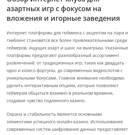
азартных игр с фокусом на
вложения и игорные заведения
Интернет платформы для гейминга с акцентом на пари и
гэмблинг становятся все более привлекательными среди
геймеров, ищущих азарт и шанс на выигрыш. Указанные
платформы предлагают разнообразный ассортимент
развлечений: от традиционных игр, таких как двадцать
одно и колесо фортуны, до современных видеослотов с
уникальными бонусами. Главное внимание необходимо
уделить интерактивным опциям, которые позволяют
геймерам общаться взаимно в реальном времени,
создавая чувство подлинного казино.
Охрана и стабильность являются основными
элементами успешного онлайн-казино. Использование
современных систем шифрования данных предоставляет