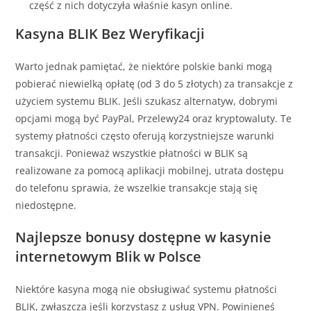
część z nich dotyczyła właśnie kasyn online.
Kasyna BLIK Bez Weryfikacji
Warto jednak pamiętać, że niektóre polskie banki mogą
pobierać niewielką opłatę (od 3 do 5 złotych) za transakcje z
użyciem systemu BLIK. Jeśli szukasz alternatyw, dobrymi
opcjami mogą być PayPal, Przelewy24 oraz kryptowaluty. Te
systemy płatności często oferują korzystniejsze warunki
transakcji. Ponieważ wszystkie płatności w BLIK są
realizowane za pomocą aplikacji mobilnej, utrata dostępu
do telefonu sprawia, że wszelkie transakcje stają się
niedostępne.
Najlepsze bonusy dostępne w kasynie
internetowym Blik w Polsce
Niektóre kasyna mogą nie obsługiwać systemu płatności
BLIK, zwłaszcza jeśli korzystasz z usług VPN. Powinieneś