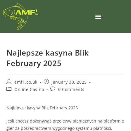
Najlepsze kasyna Blik
February 2025
amf1.co.uk
January 30, 2025
Online Casino
0 Comments
Najlepsze kasyna Blik February 2025
Jeśli chcesz dokonywać przeleww pieniężnych na platformie
gier za pośrednictwem wygodnego systemu płatności,