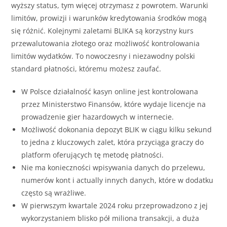
wyższy status, tym więcej otrzymasz z powrotem. Warunki
limitów, prowizji i warunków kredytowania środków mogą
się różnić. Kolejnymi zaletami BLIKA są korzystny kurs
przewalutowania złotego oraz możliwość kontrolowania
limitów wydatków. To nowoczesny i niezawodny polski
standard płatności, któremu możesz zaufać.
W Polsce działalność kasyn online jest kontrolowana
przez Ministerstwo Finansów, które wydaje licencje na
prowadzenie gier hazardowych w internecie.
Możliwość dokonania depozyt BLIK w ciągu kilku sekund
to jedna z kluczowych zalet, która przyciąga graczy do
platform oferujących tę metodę płatności.
Nie ma konieczności wpisywania danych do przelewu,
numerów kont i actually innych danych, które w dodatku
często są wrażliwe.
W pierwszym kwartale 2024 roku przeprowadzono z jej
wykorzystaniem blisko pół miliona transakcji, a duża