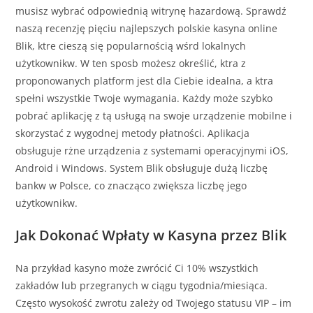
musisz wybrać odpowiednią witrynę hazardową. Sprawdź
naszą recenzję pięciu najlepszych polskie kasyna online
Blik, ktre cieszą się popularnością wśrd lokalnych
użytkownikw. W ten sposb możesz określić, ktra z
proponowanych platform jest dla Ciebie idealna, a ktra
spełni wszystkie Twoje wymagania. Każdy może szybko
pobrać aplikację z tą usługą na swoje urządzenie mobilne i
skorzystać z wygodnej metody płatności. Aplikacja
obsługuje rżne urządzenia z systemami operacyjnymi iOS,
Android i Windows. System Blik obsługuje dużą liczbę
bankw w Polsce, co znacząco zwiększa liczbę jego
użytkownikw.
Jak Dokonać Wpłaty w Kasyna przez Blik
Na przykład kasyno może zwrócić Ci 10% wszystkich
zakładów lub przegranych w ciągu tygodnia/miesiąca.
Często wysokość zwrotu zależy od Twojego statusu VIP – im