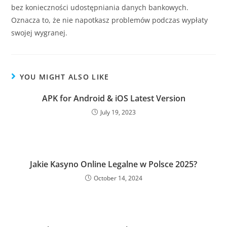
bez konieczności udostępniania danych bankowych.
Oznacza to, że nie napotkasz problemów podczas wypłaty
swojej wygranej.
YOU MIGHT ALSO LIKE
APK for Android & iOS Latest Version
July 19, 2023
Jakie Kasyno Online Legalne w Polsce 2025?
October 14, 2024