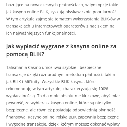
bazujące na nowoczesnych płatnościach, w tym opcje takie
jak kasyno online BLIK, zyskują błyskawicznie popularność.
W tym artykule zajmę się tematem wykorzystania BLIK-ów w
transakcjach u internetowych operatorów z naciskiem na
ich najważniejszych funkcjonalności.
Jak wypłacić wygrane z kasyna online za
pomocą BLIK?
Talismania Casino umożliwia szybkie i bezpieczne
transakcje dzięki różnorodnym metodom płatności, takim
jak BLIK i MiFinity. Wszystkie BLIK kasyna, które
rekomenduję w tym artykule, charakteryzują się 100%
wypłacalnością. To dla mnie absolutnie kluczowe, abyś miał
pewność, że wybierasz kasyna online, które są nie tylko
bezpieczne, ale również posiadają odpowiednią płynność
finansową. Kasyno online Polska BLIK zapewnia bezpieczne
i wygodne transakcje, dzięki którym możesz dokonać wpłaty