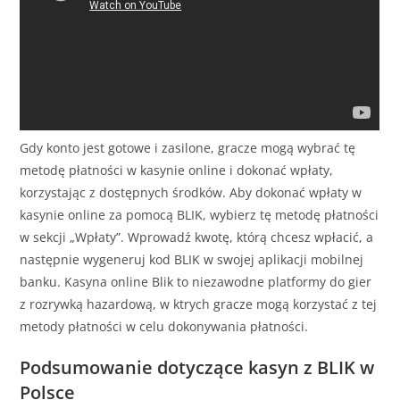
Gdy konto jest gotowe i zasilone, gracze mogą wybrać tę
metodę płatności w kasynie online i dokonać wpłaty,
korzystając z dostępnych środków. Aby dokonać wpłaty w
kasynie online za pomocą BLIK, wybierz tę metodę płatności
w sekcji „Wpłaty”. Wprowadź kwotę, którą chcesz wpłacić, a
następnie wygeneruj kod BLIK w swojej aplikacji mobilnej
banku. Kasyna online Blik to niezawodne platformy do gier
z rozrywką hazardową, w ktrych gracze mogą korzystać z tej
metody płatności w celu dokonywania płatności.
Podsumowanie dotyczące kasyn z BLIK w
Polsce