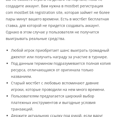
создадите аккаунт. Вам нужна в mostbet регистрация
com mostbet bk registration site, которая займет не более
пары минут вашего времени. Есть в мостбет бесплатная
ставка, для которой не придется создавать аккаунт.
Однако в этом случае у пользователя не получится
выигрывать реальные средства.
Любой игрок приобретает шанс выиграть громадный
джекпот или получить награду за участие в турнире.
Под данным термином подразумевается полная копия
ресурса, отличающаяся от оригинала только
названием.
Старый мостбет с любовью вспоминают давние
игроки, которые проводили на нем много времени.
Пользователям предлагается широкий выбор
платежных инструментов и выгодные условия
транзакций.
Держите актуальную ссылку под рукой, если вдруг