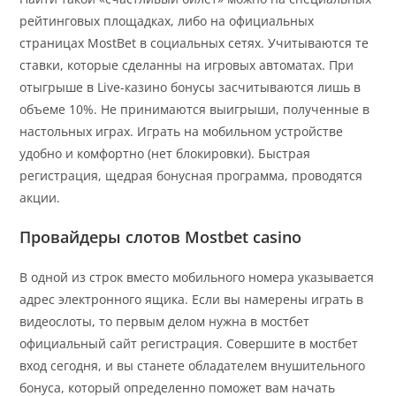
рейтинговых площадках, либо на официальных
страницах MostBet в социальных сетях. Учитываются те
ставки, которые сделанны на игровых автоматах. При
отыгрыше в Live-казино бонусы засчитываются лишь в
объеме 10%. Не принимаются выигрыши, полученные в
настольных играх. Играть на мобильном устройстве
удобно и комфортно (нет блокировки). Быстрая
регистрация, щедрая бонусная программа, проводятся
акции.
Провайдеры слотов Mostbet casino
В одной из строк вместо мобильного номера указывается
адрес электронного ящика. Если вы намерены играть в
видеослоты, то первым делом нужна в мостбет
официальный сайт регистрация. Совершите в мостбет
вход сегодня, и вы станете обладателем внушительного
бонуса, который определенно поможет вам начать