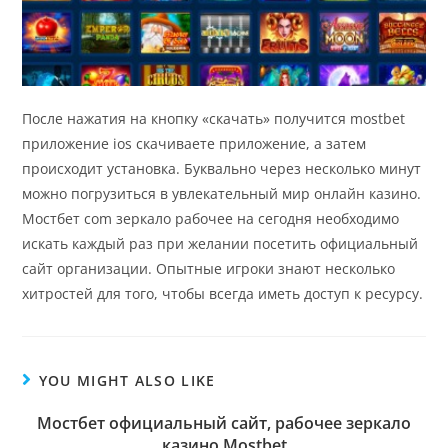
После нажатия на кнопку «скачать» получится mostbet
приложение ios скачиваете приложение, а затем
происходит установка. Буквально через несколько минут
можно погрузиться в увлекательный мир онлайн казино.
Мостбет com зеркало рабочее на сегодня необходимо
искать каждый раз при желании посетить официальный
сайт организации. Опытные игроки знают несколько
хитростей для того, чтобы всегда иметь доступ к ресурсу.
YOU MIGHT ALSO LIKE
Мостбет официальный сайт, рабочее зеркало
казино Mostbet