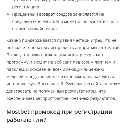
регистрацию.
Процентный возврат средств зачисляется на
бонусный счет Mostbet и может использоваться для
ставок в онлайн-играх.
Казино придерживается правил честной игры, что не
позволяет оператору исправлять алгоритмы автоматов.
После установки приложения игрок раскрывает
программу и входит на веб-сайт под своим логином и
паролем. В основании всех имеющих лицензию
моделей, представленных в игровом зале, находится
источник случайных частей. Руководство сайта не может
действовать на полученный результат игры, что
обеспечивает беспристрастие конечных результатов.
Mostbet промокод при регистрации
работают ли?