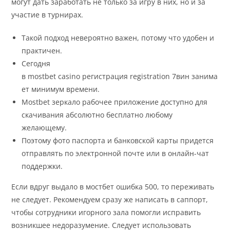
могут дать заработать не только за игру в них, но и за
участие в турнирах.
Такой подход невероятно важен, потому что удобен и
практичен.
Сегодня
в mostbet casino регистрация registration 7вин занима
ет минимум времени.
Mostbet зеркало рабочее приложение доступно для
скачивания абсолютно бесплатно любому
желающему.
Поэтому фото паспорта и банковской карты придется
отправлять по электронной почте или в онлайн-чат
поддержки.
Если вдруг выдало в мостбет ошибка 500, то переживать
не следует. Рекомендуем сразу же написать в саппорт,
чтобы сотрудники игорного зала помогли исправить
возникшее недоразумение. Следует использовать