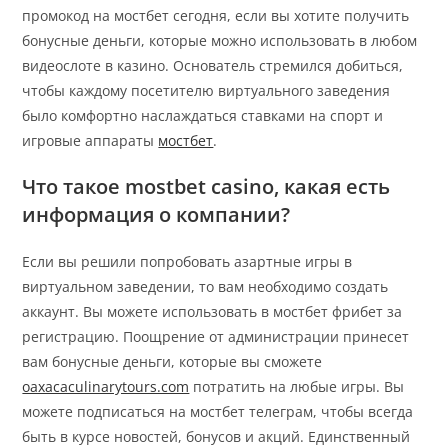
промокод на мостбет сегодня, если вы хотите получить
бонусные деньги, которые можно использовать в любом
видеослоте в казино. Основатель стремился добиться,
чтобы каждому посетителю виртуального заведения
было комфортно наслаждаться ставками на спорт и
игровые аппараты
мостбет
.
Что такое mostbet casino, какая есть
информация о компании?
Если вы решили попробовать азартные игры в
виртуальном заведении, то вам необходимо создать
аккаунт. Вы можете использовать в мостбет фрибет за
регистрацию. Поощрение от администрации принесет
вам бонусные деньги, которые вы сможете
oaxacaculinarytours.com
потратить на любые игры. Вы
можете подписаться на мостбет телеграм, чтобы всегда
быть в курсе новостей, бонусов и акций. Единственный