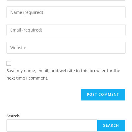
Save my name, email, and website in this browser for the
next time I comment.
Search
SEARCH